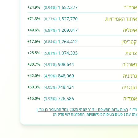
ארה"ב
1,652,277
+24.9%
(8.94%)
איחוד האמירויות
1,527,770
+71.3%
(8.27%)
איטליה
1,269,017
+49.6%
(6.87%)
קפריסין
1,264,412
+17.6%
(6.84%)
צרפת
1,074,333
+25.5%
(5.81%)
גאורגיה
908,644
+30.7%
(4.91%)
גרמניה
848,069
+42.0%
(4.59%)
הונגריה
748,424
+60.3%
(4.05%)
אנגליה
726,586
+15.0%
(3.93%)
מקור:
רשות שדות התעופה – דו"ח שנתי 2025, נמל התעופה בן-גוריון
(תנועת נוסעים בטיסות בינלאומיות, התפלגות לפי מדינות)