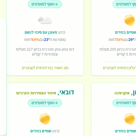
סף למועדפים
הוסף למועדפים
מיים בהירים
כרגע
מעונן עם סיכוי לגשם
29°
עם
56%
לחות
טמפרטורה
23°
עם
69%
לחות
מערבית
בכיוון
205
מעלות
רוח
צפון-צפון מערבית
בכיוון
327
מעלות
ירות
5
קמ"ש
ובמהירות
7
קמ"ש
רצלונה
תחזית לשבועיים
מזג האוויר בפריז
תחזית לשבועיים
ן
,
דובאי
,
אוקראינה
איחוד האמירויות הערביות
סף למועדפים
הוסף למועדפים
מיים בהירים
כרגע
שמיים בהירים