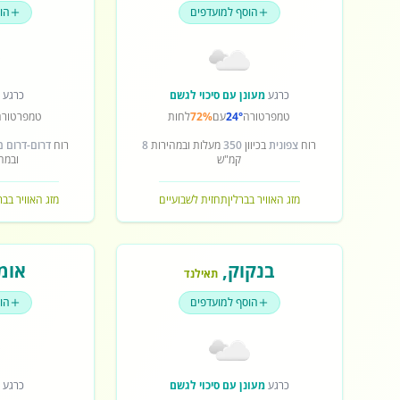
הוסף למועדפים
הו
כרגע
מעונן עם סיכוי לגשם
כרגע
ש
טמפרטורה
24°
עם
72%
לחות
טמפרטורה
רוח
צפונית
בכיוון
350
מעלות ובמהירות
8
רוח
דרום-דרום 
קמ"ש
ובמה
מזג האוויר בברלין
תחזית לשבועיים
מזג האוויר בב
בנקוק
,
אומ
תאילנד
הוסף למועדפים
הו
כרגע
מעונן עם סיכוי לגשם
כרגע
ש