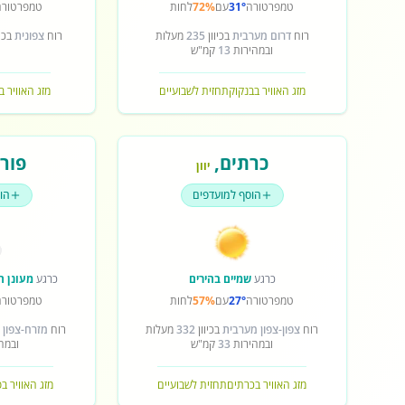
טמפרטורה
31°
עם
72%
לחות
טמפרטורה
רוח
דרום מערבית
בכיוון
235
מעלות
רוח
צפונית
בכיו
ובמהירות
13
קמ"ש
מזג האוויר בבנקוק
תחזית לשבועיים
מזג האוויר ב
כרתים
,
פורט
יוון
הוסף למועדפים
הו
כרגע
שמיים בהירים
כרגע
מעונן ח
טמפרטורה
27°
עם
57%
לחות
טמפרטורה
רוח
צפון-צפון מערבית
בכיוון
332
מעלות
רוח
מזרח-צפון 
ובמהירות
33
קמ"ש
ובמה
מזג האוויר בכרתים
תחזית לשבועיים
מזג האוויר ב