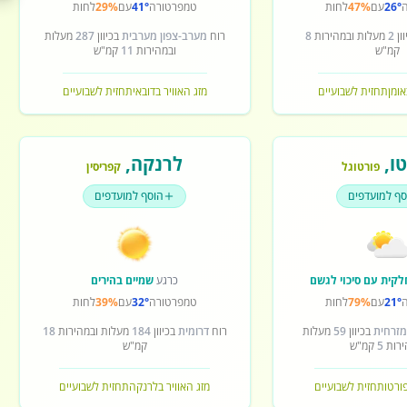
26°
עם
47%
לחות
טמפרטורה
41°
עם
29%
לחות
ון
2
מעלות ובמהירות
8
רוח
מערב-צפון מערבית
בכיוון
287
מעלות
קמ"ש
ובמהירות
11
קמ"ש
אומן
תחזית לשבועיים
מזג האוויר בדובאי
תחזית לשבועיים
ו
,
לרנקה
,
פורטוגל
קפריסין
סף למועדפים
הוסף למועדפים
לקית עם סיכוי לגשם
כרגע
שמיים בהירים
21°
עם
79%
לחות
טמפרטורה
32°
עם
39%
לחות
מזרחית
בכיוון
59
מעלות
רוח
דרומית
בכיוון
184
מעלות ובמהירות
18
ירות
5
קמ"ש
קמ"ש
פורטו
תחזית לשבועיים
מזג האוויר בלרנקה
תחזית לשבועיים