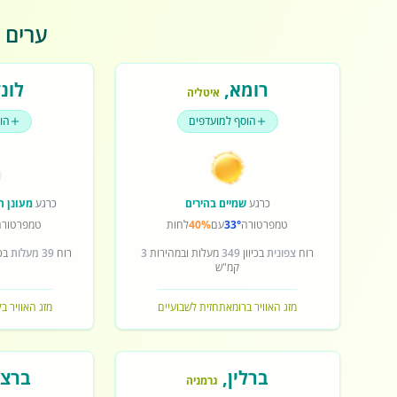
ערים פ
רומא
,
לונד
איטליה
הוסף למועדפים
הו
כרגע
שמיים בהירים
כרגע
מעונן ח
טמפרטורה
33°
עם
40%
לחות
טמפרטורה
רוח
צפונית
בכיוון
349
מעלות ובמהירות
3
רוח
39 מעלות
בכי
קמ"ש
מזג האוויר ברומא
תחזית לשבועיים
מזג האוויר בל
ברלין
,
ברצל
גרמניה