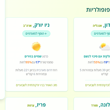
ופולריות
ון
,
ניו יורק
,
אנגליה
ארה"ב
סף למועדפים
הוסף למועדפים
לקית עם סיכוי לגשם
כרגע
שמיים בהירים
19°
עם
55%
לחות
טמפרטורה
17°
עם
95%
לחות
וון
39
מעלות ובמהירות
5
רוח
דרום מערבית
בכיוון
221
מעלות
קמ"ש
ובמהירות
6
קמ"ש
ונדון
תחזית לשבועיים
מזג האוויר בניו יורק
תחזית לשבועיים
ונה
,
פריז
,
ספרד
צרפת