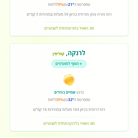
טמפרטורה
21°
עם
79%
לחות
רוח
מזרח-צפון מזרחית
בכיוון
59
מעלות ובמהירות
5
קמ"ש
מזג האוויר בפורטו
תחזית לשבועיים
לרנקה
,
קפריסין
הוסף למועדפים
כרגע
שמיים בהירים
טמפרטורה
32°
עם
39%
לחות
רוח
דרומית
בכיוון
184
מעלות ובמהירות
18
קמ"ש
מזג האוויר בלרנקה
תחזית לשבועיים