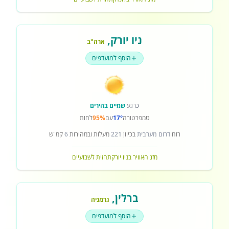
ניו יורק
,
ארה"ב
הוסף למועדפים
כרגע
שמיים בהירים
טמפרטורה
17°
עם
95%
לחות
רוח
דרום מערבית
בכיוון
221
מעלות ובמהירות
6
קמ"ש
מזג האוויר בניו יורק
תחזית לשבועיים
ברלין
,
גרמניה
הוסף למועדפים