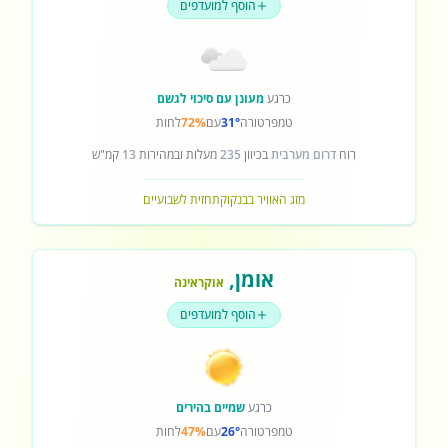
הוסף למועדפים
כרגע
מעונן עם סיכוי לגשם
טמפרטורה
31°
עם
72%
לחות
רוח
דרום מערבית
בכיוון
235
מעלות ובמהירות
13
קמ"ש
מזג האוויר בבנקוק
תחזית לשבועיים
אומן
,
אוקראינה
הוסף למועדפים
כרגע
שמיים בהירים
טמפרטורה
26°
עם
47%
לחות