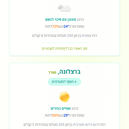
כרגע
מעונן עם סיכוי לגשם
טמפרטורה
24°
עם
72%
לחות
רוח
צפונית
בכיוון
350
מעלות ובמהירות
8
קמ"ש
מזג האוויר בברלין
תחזית לשבועיים
ברצלונה
,
ספרד
הוסף למועדפים
כרגע
שמיים בהירים
טמפרטורה
29°
עם
56%
לחות
רוח
דרום-דרום מערבית
בכיוון
205
מעלות ובמהירות
5
קמ"ש