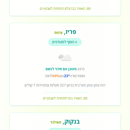
מזג האוויר בברצלונה
תחזית לשבועיים
פריז
,
צרפת
הוסף למועדפים
כרגע
מעונן עם סיכוי לגשם
טמפרטורה
23°
עם
69%
לחות
רוח
צפון-צפון מערבית
בכיוון
327
מעלות ובמהירות
7
קמ"ש
מזג האוויר בפריז
תחזית לשבועיים
בנקוק
,
תאילנד