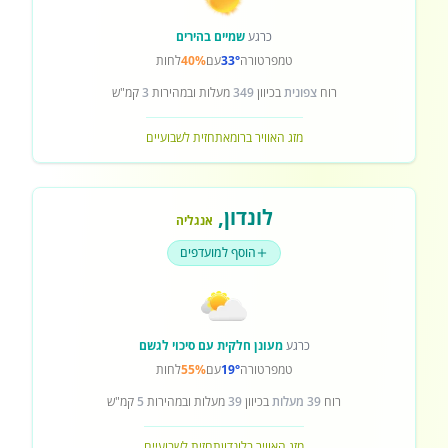
כרגע
שמיים בהירים
טמפרטורה
33°
עם
40%
לחות
רוח
צפונית
בכיוון
349
מעלות ובמהירות
3
קמ"ש
מזג האוויר ברומא
תחזית לשבועיים
לונדון
,
אנגליה
הוסף למועדפים
כרגע
מעונן חלקית עם סיכוי לגשם
טמפרטורה
19°
עם
55%
לחות
רוח
39 מעלות
בכיוון
39
מעלות ובמהירות
5
קמ"ש
מזג האוויר בלונדון
תחזית לשבועיים