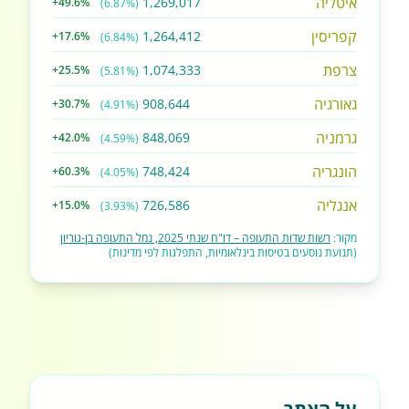
איטליה
1,269,017
+49.6%
(6.87%)
קפריסין
1,264,412
+17.6%
(6.84%)
צרפת
1,074,333
+25.5%
(5.81%)
גאורגיה
908,644
+30.7%
(4.91%)
גרמניה
848,069
+42.0%
(4.59%)
הונגריה
748,424
+60.3%
(4.05%)
אנגליה
726,586
+15.0%
(3.93%)
מקור:
רשות שדות התעופה – דו"ח שנתי 2025, נמל התעופה בן-גוריון
(תנועת נוסעים בטיסות בינלאומיות, התפלגות לפי מדינות)