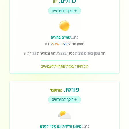
כרתים
,
יוון
הוסף למועדפים
כרגע
שמיים בהירים
טמפרטורה
27°
עם
57%
לחות
רוח
צפון-צפון מערבית
בכיוון
332
מעלות ובמהירות
33
קמ"ש
מזג האוויר בכרתים
תחזית לשבועיים
פורטו
,
פורטוגל
הוסף למועדפים
כרגע
מעונן חלקית עם סיכוי לגשם