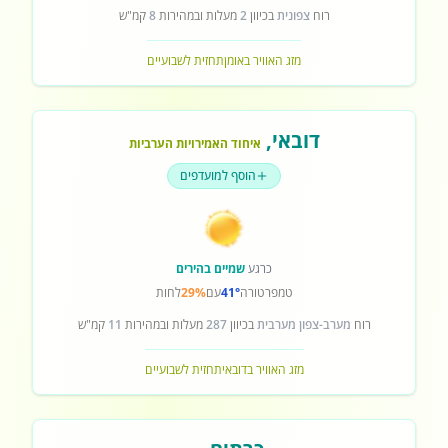
רוח
צפונית
בכיוון
2
מעלות ובמהירות
8
קמ"ש
מזג האוויר באומן
תחזית לשבועיים
דובאי
,
איחוד האמירויות הערביות
הוסף למועדפים
כרגע
שמיים בהירים
טמפרטורה
41°
עם
29%
לחות
רוח
מערב-צפון מערבית
בכיוון
287
מעלות ובמהירות
11
קמ"ש
מזג האוויר בדובאי
תחזית לשבועיים