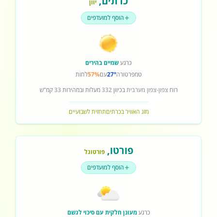
כרתים
,
יוון
הוסף למועדפים
כרגע
שמיים בהירים
טמפרטורה
27°
עם
57%
לחות
רוח
צפון-צפון מערבית
בכיוון
332
מעלות ובמהירות
33
קמ"ש
מזג האוויר בכרתים
תחזית לשבועיים
פורטו
,
פורטוגל
הוסף למועדפים
כרגע
מעונן חלקית עם סיכוי לגשם