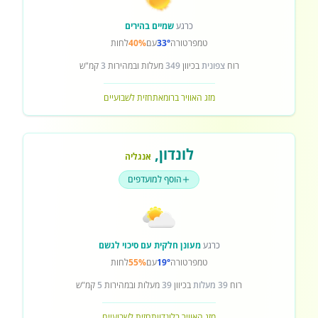
כרגע
שמיים בהירים
טמפרטורה
33°
עם
40%
לחות
רוח
צפונית
בכיוון
349
מעלות ובמהירות
3
קמ"ש
מזג האוויר ברומא
תחזית לשבועיים
לונדון
,
אנגליה
הוסף למועדפים
כרגע
מעונן חלקית עם סיכוי לגשם
טמפרטורה
19°
עם
55%
לחות
רוח
39 מעלות
בכיוון
39
מעלות ובמהירות
5
קמ"ש
מזג האוויר בלונדון
תחזית לשבועיים