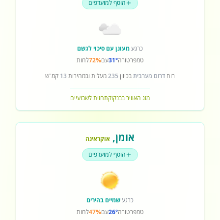
הוסף למועדפים
כרגע
מעונן עם סיכוי לגשם
טמפרטורה
31°
עם
72%
לחות
רוח
דרום מערבית
בכיוון
235
מעלות ובמהירות
13
קמ"ש
מזג האוויר בבנקוק
תחזית לשבועיים
אומן
,
אוקראינה
הוסף למועדפים
כרגע
שמיים בהירים
טמפרטורה
26°
עם
47%
לחות