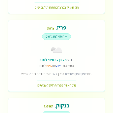
מזג האוויר בברצלונה
תחזית לשבועיים
פריז
,
צרפת
הוסף למועדפים
כרגע
מעונן עם סיכוי לגשם
טמפרטורה
23°
עם
69%
לחות
רוח
צפון-צפון מערבית
בכיוון
327
מעלות ובמהירות
7
קמ"ש
מזג האוויר בפריז
תחזית לשבועיים
בנקוק
,
תאילנד