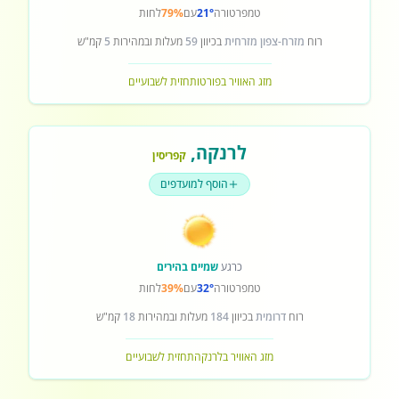
טמפרטורה
21°
עם
79%
לחות
רוח
מזרח-צפון מזרחית
בכיוון
59
מעלות ובמהירות
5
קמ"ש
מזג האוויר בפורטו
תחזית לשבועיים
לרנקה
,
קפריסין
הוסף למועדפים
כרגע
שמיים בהירים
טמפרטורה
32°
עם
39%
לחות
רוח
דרומית
בכיוון
184
מעלות ובמהירות
18
קמ"ש
מזג האוויר בלרנקה
תחזית לשבועיים