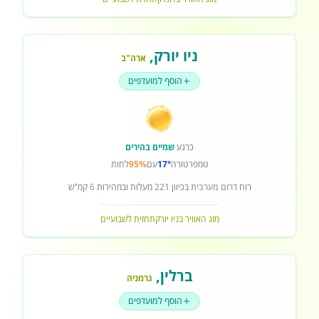
ניו יורק
,
ארה"ב
הוסף למועדפים
כרגע
שמיים בהירים
טמפרטורה
17°
עם
95%
לחות
רוח
דרום מערבית
בכיוון
221
מעלות ובמהירות
6
קמ"ש
מזג האוויר בניו יורק
תחזית לשבועיים
ברלין
,
גרמניה
הוסף למועדפים