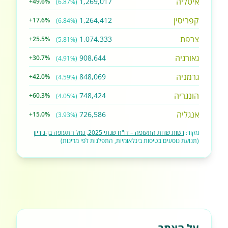
איטליה
1,269,017
+49.6%
(6.87%)
קפריסין
1,264,412
+17.6%
(6.84%)
צרפת
1,074,333
+25.5%
(5.81%)
גאורגיה
908,644
+30.7%
(4.91%)
גרמניה
848,069
+42.0%
(4.59%)
הונגריה
748,424
+60.3%
(4.05%)
אנגליה
726,586
+15.0%
(3.93%)
מקור:
רשות שדות התעופה – דו"ח שנתי 2025, נמל התעופה בן-גוריון
(תנועת נוסעים בטיסות בינלאומיות, התפלגות לפי מדינות)