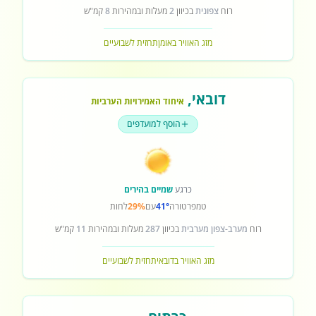
רוח
צפונית
בכיוון
2
מעלות ובמהירות
8
קמ"ש
מזג האוויר באומן
תחזית לשבועיים
דובאי
,
איחוד האמירויות הערביות
הוסף למועדפים
כרגע
שמיים בהירים
טמפרטורה
41°
עם
29%
לחות
רוח
מערב-צפון מערבית
בכיוון
287
מעלות ובמהירות
11
קמ"ש
מזג האוויר בדובאי
תחזית לשבועיים