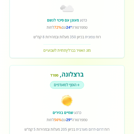
כרגע
מעונן עם סיכוי לגשם
טמפרטורה
24°
עם
72%
לחות
רוח
צפונית
בכיוון
350
מעלות ובמהירות
8
קמ"ש
מזג האוויר בברלין
תחזית לשבועיים
ברצלונה
,
ספרד
הוסף למועדפים
כרגע
שמיים בהירים
טמפרטורה
29°
עם
56%
לחות
רוח
דרום-דרום מערבית
בכיוון
205
מעלות ובמהירות
5
קמ"ש