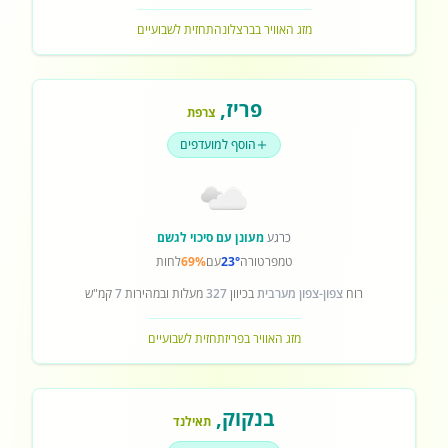
מזג האוויר בברצלונה
תחזית לשבועיים
פריז
,
צרפת
הוסף למועדפים
כרגע
מעונן עם סיכוי לגשם
טמפרטורה
23°
עם
69%
לחות
רוח
צפון-צפון מערבית
בכיוון
327
מעלות ובמהירות
7
קמ"ש
מזג האוויר בפריז
תחזית לשבועיים
בנקוק
,
תאילנד