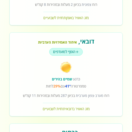
רוח
צפונית
בכיוון
2
מעלות ובמהירות
8
קמ"ש
מזג האוויר באומן
תחזית לשבועיים
דובאי
,
איחוד האמירויות הערביות
הוסף למועדפים
כרגע
שמיים בהירים
טמפרטורה
41°
עם
29%
לחות
רוח
מערב-צפון מערבית
בכיוון
287
מעלות ובמהירות
11
קמ"ש
מזג האוויר בדובאי
תחזית לשבועיים