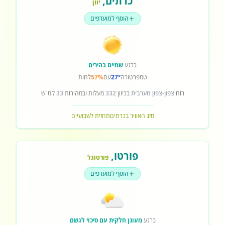
כרתים
,
יוון
הוסף למועדפים
כרגע
שמיים בהירים
טמפרטורה
27°
עם
57%
לחות
רוח
צפון-צפון מערבית
בכיוון
332
מעלות ובמהירות
33
קמ"ש
מזג האוויר בכרתים
תחזית לשבועיים
פורטו
,
פורטוגל
הוסף למועדפים
כרגע
מעונן חלקית עם סיכוי לגשם