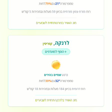
טמפרטורה
21°
עם
79%
לחות
רוח
מזרח-צפון מזרחית
בכיוון
59
מעלות ובמהירות
5
קמ"ש
מזג האוויר בפורטו
תחזית לשבועיים
לרנקה
,
קפריסין
הוסף למועדפים
כרגע
שמיים בהירים
טמפרטורה
32°
עם
39%
לחות
רוח
דרומית
בכיוון
184
מעלות ובמהירות
18
קמ"ש
מזג האוויר בלרנקה
תחזית לשבועיים