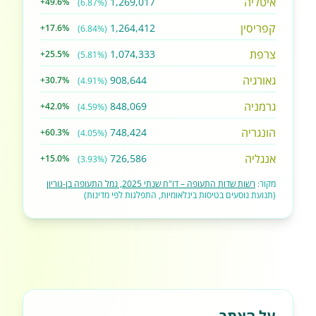
איטליה
1,269,017
+49.6%
(6.87%)
קפריסין
1,264,412
+17.6%
(6.84%)
צרפת
1,074,333
+25.5%
(5.81%)
גאורגיה
908,644
+30.7%
(4.91%)
גרמניה
848,069
+42.0%
(4.59%)
הונגריה
748,424
+60.3%
(4.05%)
אנגליה
726,586
+15.0%
(3.93%)
מקור:
רשות שדות התעופה – דו"ח שנתי 2025, נמל התעופה בן-גוריון
(תנועת נוסעים בטיסות בינלאומיות, התפלגות לפי מדינות)