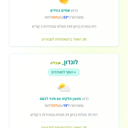
כרגע
שמיים בהירים
טמפרטורה
33°
עם
40%
לחות
רוח
צפונית
בכיוון
349
מעלות ובמהירות
3
קמ"ש
מזג האוויר ברומא
תחזית לשבועיים
לונדון
,
אנגליה
הוסף למועדפים
כרגע
מעונן חלקית עם סיכוי לגשם
טמפרטורה
19°
עם
55%
לחות
רוח
39 מעלות
בכיוון
39
מעלות ובמהירות
5
קמ"ש
מזג האוויר בלונדון
תחזית לשבועיים