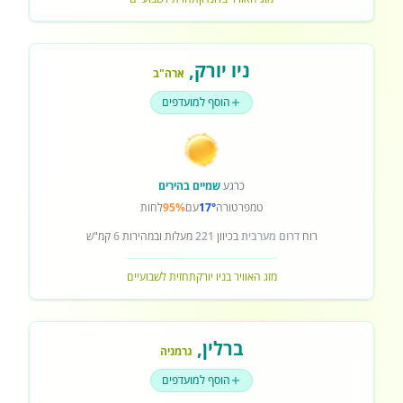
ניו יורק
,
ארה"ב
הוסף למועדפים
כרגע
שמיים בהירים
טמפרטורה
17°
עם
95%
לחות
רוח
דרום מערבית
בכיוון
221
מעלות ובמהירות
6
קמ"ש
מזג האוויר בניו יורק
תחזית לשבועיים
ברלין
,
גרמניה
הוסף למועדפים