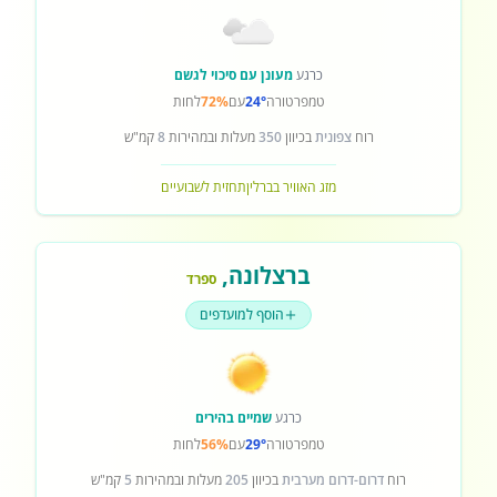
כרגע
מעונן עם סיכוי לגשם
טמפרטורה
24°
עם
72%
לחות
רוח
צפונית
בכיוון
350
מעלות ובמהירות
8
קמ"ש
מזג האוויר בברלין
תחזית לשבועיים
ברצלונה
,
ספרד
הוסף למועדפים
כרגע
שמיים בהירים
טמפרטורה
29°
עם
56%
לחות
רוח
דרום-דרום מערבית
בכיוון
205
מעלות ובמהירות
5
קמ"ש