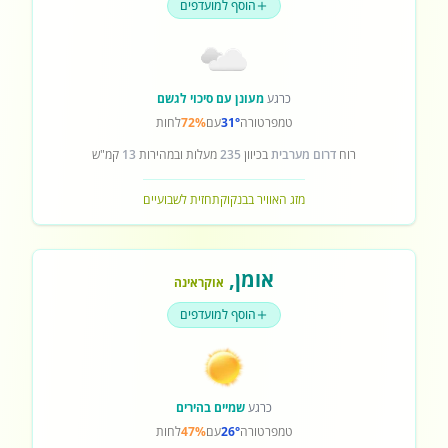
הוסף למועדפים
כרגע
מעונן עם סיכוי לגשם
טמפרטורה
31°
עם
72%
לחות
רוח
דרום מערבית
בכיוון
235
מעלות ובמהירות
13
קמ"ש
מזג האוויר בבנקוק
תחזית לשבועיים
אומן
,
אוקראינה
הוסף למועדפים
כרגע
שמיים בהירים
טמפרטורה
26°
עם
47%
לחות