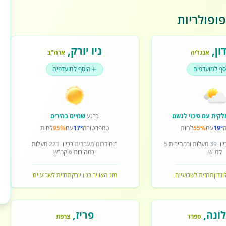
ופולריות
ון
,
ניו יורק
,
אנגליה
ארה"ב
סף למועדפים
הוסף למועדפים
לקית עם סיכוי לגשם
כרגע
שמיים בהירים
19°
עם
55%
לחות
טמפרטורה
17°
עם
95%
לחות
וון
39
מעלות ובמהירות
5
רוח
דרום מערבית
בכיוון
221
מעלות
קמ"ש
ובמהירות
6
קמ"ש
ונדון
תחזית לשבועיים
מזג האוויר בניו יורק
תחזית לשבועיים
ונה
,
פריז
,
ספרד
צרפת