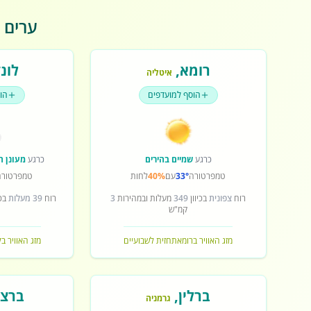
ערים פ
רומא
,
לונד
איטליה
הוסף למועדפים
הו
כרגע
שמיים בהירים
כרגע
מעונן ח
טמפרטורה
33°
עם
40%
לחות
טמפרטורה
רוח
צפונית
בכיוון
349
מעלות ובמהירות
3
רוח
39 מעלות
בכי
קמ"ש
מזג האוויר ברומא
תחזית לשבועיים
מזג האוויר בל
ברלין
,
ברצל
גרמניה