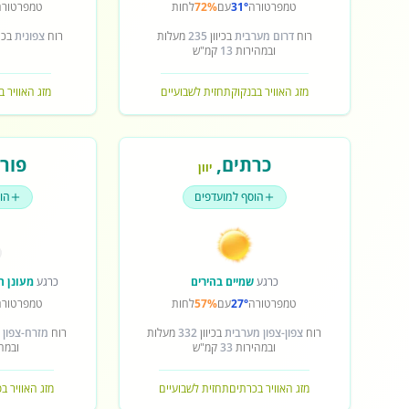
טמפרטורה
31°
עם
72%
לחות
טמפרטורה
רוח
דרום מערבית
בכיוון
235
מעלות
רוח
צפונית
בכיו
ובמהירות
13
קמ"ש
מזג האוויר בבנקוק
תחזית לשבועיים
מזג האוויר ב
כרתים
,
פורט
יוון
הוסף למועדפים
הו
כרגע
שמיים בהירים
כרגע
מעונן ח
טמפרטורה
27°
עם
57%
לחות
טמפרטורה
רוח
צפון-צפון מערבית
בכיוון
332
מעלות
רוח
מזרח-צפון 
ובמהירות
33
קמ"ש
ובמה
מזג האוויר בכרתים
תחזית לשבועיים
מזג האוויר ב