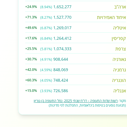
ארה"ב
1,652,277
+24.9%
(8.94%)
איחוד האמירויות
1,527,770
+71.3%
(8.27%)
איטליה
1,269,017
+49.6%
(6.87%)
קפריסין
1,264,412
+17.6%
(6.84%)
צרפת
1,074,333
+25.5%
(5.81%)
גאורגיה
908,644
+30.7%
(4.91%)
גרמניה
848,069
+42.0%
(4.59%)
הונגריה
748,424
+60.3%
(4.05%)
אנגליה
726,586
+15.0%
(3.93%)
מקור:
רשות שדות התעופה – דו"ח שנתי 2025, נמל התעופה בן-גוריון
(תנועת נוסעים בטיסות בינלאומיות, התפלגות לפי מדינות)