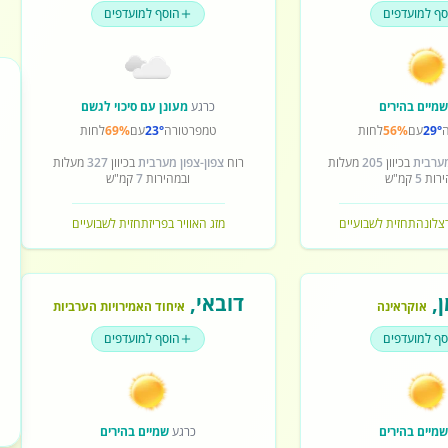
סף למועדפים
הוסף למועדפים
מיים בהירים
כרגע
מעונן עם סיכוי לגשם
29°
עם
56%
לחות
טמפרטורה
23°
עם
69%
לחות
מערבית
בכיוון
205
מעלות
רוח
צפון-צפון מערבית
בכיוון
327
מעלות
ירות
5
קמ"ש
ובמהירות
7
קמ"ש
רצלונה
תחזית לשבועיים
מזג האוויר בפריז
תחזית לשבועיים
ן
,
דובאי
,
אוקראינה
איחוד האמירויות הערביות
סף למועדפים
הוסף למועדפים
מיים בהירים
כרגע
שמיים בהירים