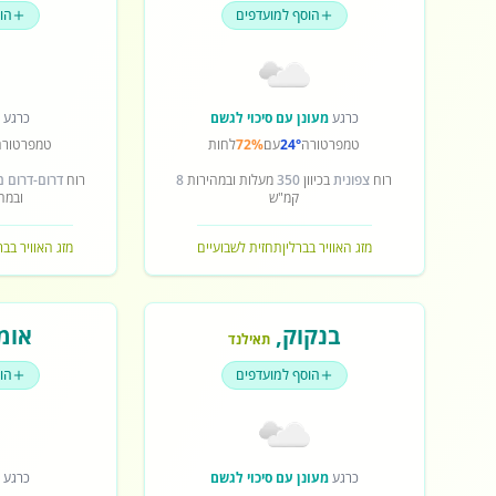
הוסף למועדפים
הו
כרגע
מעונן עם סיכוי לגשם
כרגע
ש
טמפרטורה
24°
עם
72%
לחות
טמפרטורה
רוח
צפונית
בכיוון
350
מעלות ובמהירות
8
רוח
דרום-דרום 
קמ"ש
ובמה
מזג האוויר בברלין
תחזית לשבועיים
מזג האוויר בב
בנקוק
,
אומ
תאילנד
הוסף למועדפים
הו
כרגע
מעונן עם סיכוי לגשם
כרגע
ש