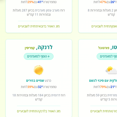
26°
עם
47%
לחות
טמפרטורה
41°
עם
29%
לחות
ון
2
מעלות ובמהירות
8
רוח
מערב-צפון מערבית
בכיוון
287
מעלות
קמ"ש
ובמהירות
11
קמ"ש
אומן
תחזית לשבועיים
מזג האוויר בדובאי
תחזית לשבועיים
ו
,
לרנקה
,
פורטוגל
קפריסין
סף למועדפים
הוסף למועדפים
לקית עם סיכוי לגשם
כרגע
שמיים בהירים
21°
עם
79%
לחות
טמפרטורה
32°
עם
39%
לחות
מזרחית
בכיוון
59
מעלות
רוח
דרומית
בכיוון
184
מעלות ובמהירות
18
ירות
5
קמ"ש
קמ"ש
פורטו
תחזית לשבועיים
מזג האוויר בלרנקה
תחזית לשבועיים