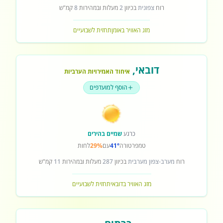
רוח
צפונית
בכיוון
2
מעלות ובמהירות
8
קמ"ש
מזג האוויר באומן
תחזית לשבועיים
דובאי
,
איחוד האמירויות הערביות
הוסף למועדפים
כרגע
שמיים בהירים
טמפרטורה
41°
עם
29%
לחות
רוח
מערב-צפון מערבית
בכיוון
287
מעלות ובמהירות
11
קמ"ש
מזג האוויר בדובאי
תחזית לשבועיים