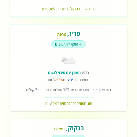
מזג האוויר בברצלונה
תחזית לשבועיים
פריז
,
צרפת
הוסף למועדפים
כרגע
מעונן עם סיכוי לגשם
טמפרטורה
23°
עם
69%
לחות
רוח
צפון-צפון מערבית
בכיוון
327
מעלות ובמהירות
7
קמ"ש
מזג האוויר בפריז
תחזית לשבועיים
בנקוק
,
תאילנד