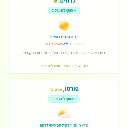
כרתים
,
יוון
הוסף למועדפים
כרגע
שמיים בהירים
טמפרטורה
27°
עם
57%
לחות
רוח
צפון-צפון מערבית
בכיוון
332
מעלות ובמהירות
33
קמ"ש
מזג האוויר בכרתים
תחזית לשבועיים
פורטו
,
פורטוגל
הוסף למועדפים
כרגע
מעונן חלקית עם סיכוי לגשם