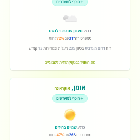
הוסף למועדפים
כרגע
מעונן עם סיכוי לגשם
טמפרטורה
31°
עם
72%
לחות
רוח
דרום מערבית
בכיוון
235
מעלות ובמהירות
13
קמ"ש
מזג האוויר בבנקוק
תחזית לשבועיים
אומן
,
אוקראינה
הוסף למועדפים
כרגע
שמיים בהירים
טמפרטורה
26°
עם
47%
לחות