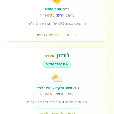
כרגע
שמיים בהירים
טמפרטורה
33°
עם
40%
לחות
רוח
צפונית
בכיוון
349
מעלות ובמהירות
3
קמ"ש
מזג האוויר ברומא
תחזית לשבועיים
לונדון
,
אנגליה
הוסף למועדפים
כרגע
מעונן חלקית עם סיכוי לגשם
טמפרטורה
19°
עם
55%
לחות
רוח
39 מעלות
בכיוון
39
מעלות ובמהירות
5
קמ"ש
מזג האוויר בלונדון
תחזית לשבועיים