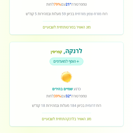
טמפרטורה
21°
עם
79%
לחות
רוח
מזרח-צפון מזרחית
בכיוון
59
מעלות ובמהירות
5
קמ"ש
מזג האוויר בפורטו
תחזית לשבועיים
לרנקה
,
קפריסין
הוסף למועדפים
כרגע
שמיים בהירים
טמפרטורה
32°
עם
39%
לחות
רוח
דרומית
בכיוון
184
מעלות ובמהירות
18
קמ"ש
מזג האוויר בלרנקה
תחזית לשבועיים