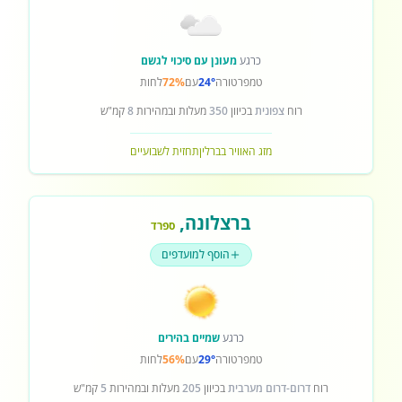
כרגע
מעונן עם סיכוי לגשם
טמפרטורה
24°
עם
72%
לחות
רוח
צפונית
בכיוון
350
מעלות ובמהירות
8
קמ"ש
מזג האוויר בברלין
תחזית לשבועיים
ברצלונה
,
ספרד
הוסף למועדפים
כרגע
שמיים בהירים
טמפרטורה
29°
עם
56%
לחות
רוח
דרום-דרום מערבית
בכיוון
205
מעלות ובמהירות
5
קמ"ש