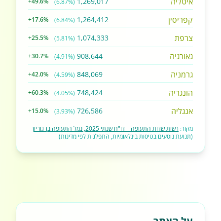
איטליה
1,269,017
+49.6%
(6.87%)
קפריסין
1,264,412
+17.6%
(6.84%)
צרפת
1,074,333
+25.5%
(5.81%)
גאורגיה
908,644
+30.7%
(4.91%)
גרמניה
848,069
+42.0%
(4.59%)
הונגריה
748,424
+60.3%
(4.05%)
אנגליה
726,586
+15.0%
(3.93%)
מקור:
רשות שדות התעופה – דו"ח שנתי 2025, נמל התעופה בן-גוריון
(תנועת נוסעים בטיסות בינלאומיות, התפלגות לפי מדינות)