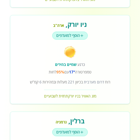
ניו יורק
,
ארה"ב
הוסף למועדפים
כרגע
שמיים בהירים
טמפרטורה
17°
עם
95%
לחות
רוח
דרום מערבית
בכיוון
221
מעלות ובמהירות
6
קמ"ש
מזג האוויר בניו יורק
תחזית לשבועיים
ברלין
,
גרמניה
הוסף למועדפים