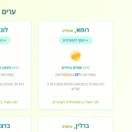
ערים פ
רומא
,
לונד
איטליה
הוסף למועדפים
הו
כרגע
שמיים בהירים
כרגע
מעונן ח
טמפרטורה
33°
עם
40%
לחות
טמפרטורה
רוח
צפונית
בכיוון
349
מעלות ובמהירות
3
רוח
39 מעלות
בכי
קמ"ש
מזג האוויר ברומא
תחזית לשבועיים
מזג האוויר בל
ברלין
,
ברצל
גרמניה