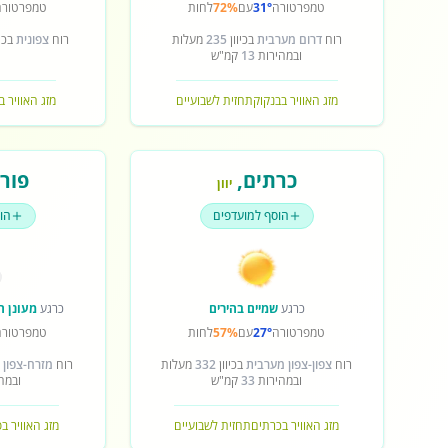
טמפרטורה
31°
עם
72%
לחות
טמפרטורה
רוח
דרום מערבית
בכיוון
235
מעלות
רוח
צפונית
בכיו
ובמהירות
13
קמ"ש
מזג האוויר בבנקוק
תחזית לשבועיים
מזג האוויר ב
כרתים
,
פורט
יוון
הוסף למועדפים
הו
כרגע
שמיים בהירים
כרגע
מעונן ח
טמפרטורה
27°
עם
57%
לחות
טמפרטורה
רוח
צפון-צפון מערבית
בכיוון
332
מעלות
רוח
מזרח-צפון 
ובמהירות
33
קמ"ש
ובמה
מזג האוויר בכרתים
תחזית לשבועיים
מזג האוויר ב