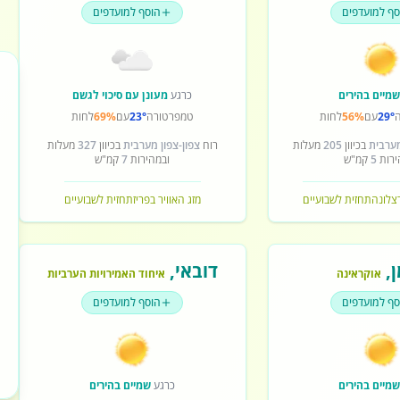
סף למועדפים
הוסף למועדפים
מיים בהירים
כרגע
מעונן עם סיכוי לגשם
29°
עם
56%
לחות
טמפרטורה
23°
עם
69%
לחות
מערבית
בכיוון
205
מעלות
רוח
צפון-צפון מערבית
בכיוון
327
מעלות
ירות
5
קמ"ש
ובמהירות
7
קמ"ש
רצלונה
תחזית לשבועיים
מזג האוויר בפריז
תחזית לשבועיים
ן
,
דובאי
,
אוקראינה
איחוד האמירויות הערביות
סף למועדפים
הוסף למועדפים
מיים בהירים
כרגע
שמיים בהירים