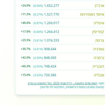
ארה"ב
1,652,277
+24.9%
(8.94%)
איחוד האמירויות
1,527,770
+71.3%
(8.27%)
איטליה
1,269,017
+49.6%
(6.87%)
קפריסין
1,264,412
+17.6%
(6.84%)
צרפת
1,074,333
+25.5%
(5.81%)
גאורגיה
908,644
+30.7%
(4.91%)
גרמניה
848,069
+42.0%
(4.59%)
הונגריה
748,424
+60.3%
(4.05%)
אנגליה
726,586
+15.0%
(3.93%)
מקור:
רשות שדות התעופה – דו"ח שנתי 2025, נמל התעופה בן-גוריון
(תנועת נוסעים בטיסות בינלאומיות, התפלגות לפי מדינות)