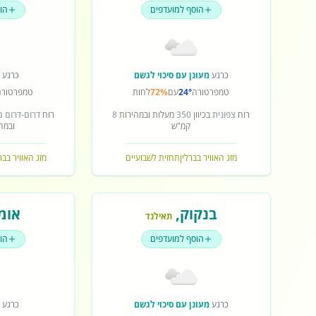
הוסף למועדפים
הו
כרגע
מעונן עם סיכוי לגשם
כרגע
ש
טמפרטורה
24°
עם
72%
לחות
טמפרטורה
רוח
צפונית
בכיוון
350
מעלות ובמהירות
8
רוח
דרום-דרום 
קמ"ש
ובמה
מזג האוויר בברלין
תחזית לשבועיים
מזג האוויר בב
בנקוק
,
אומ
תאילנד
הוסף למועדפים
הו
כרגע
מעונן עם סיכוי לגשם
כרגע
ש