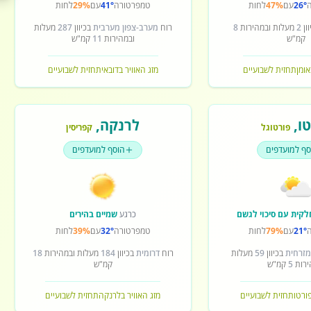
26°
עם
47%
לחות
טמפרטורה
41°
עם
29%
לחות
ון
2
מעלות ובמהירות
8
רוח
מערב-צפון מערבית
בכיוון
287
מעלות
קמ"ש
ובמהירות
11
קמ"ש
אומן
תחזית לשבועיים
מזג האוויר בדובאי
תחזית לשבועיים
ו
,
לרנקה
,
פורטוגל
קפריסין
סף למועדפים
הוסף למועדפים
לקית עם סיכוי לגשם
כרגע
שמיים בהירים
21°
עם
79%
לחות
טמפרטורה
32°
עם
39%
לחות
מזרחית
בכיוון
59
מעלות
רוח
דרומית
בכיוון
184
מעלות ובמהירות
18
ירות
5
קמ"ש
קמ"ש
פורטו
תחזית לשבועיים
מזג האוויר בלרנקה
תחזית לשבועיים