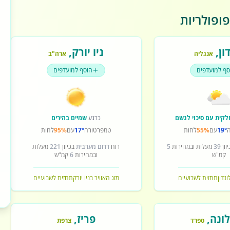
ופולריות
ון
,
ניו יורק
,
אנגליה
ארה"ב
סף למועדפים
הוסף למועדפים
לקית עם סיכוי לגשם
כרגע
שמיים בהירים
19°
עם
55%
לחות
טמפרטורה
17°
עם
95%
לחות
וון
39
מעלות ובמהירות
5
רוח
דרום מערבית
בכיוון
221
מעלות
קמ"ש
ובמהירות
6
קמ"ש
ונדון
תחזית לשבועיים
מזג האוויר בניו יורק
תחזית לשבועיים
ונה
,
פריז
,
ספרד
צרפת