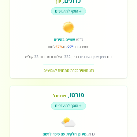
כרתים
,
יוון
הוסף למועדפים
כרגע
שמיים בהירים
טמפרטורה
27°
עם
57%
לחות
רוח
צפון-צפון מערבית
בכיוון
332
מעלות ובמהירות
33
קמ"ש
מזג האוויר בכרתים
תחזית לשבועיים
פורטו
,
פורטוגל
הוסף למועדפים
כרגע
מעונן חלקית עם סיכוי לגשם