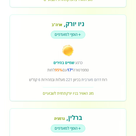
ניו יורק
,
ארה"ב
הוסף למועדפים
כרגע
שמיים בהירים
טמפרטורה
17°
עם
95%
לחות
רוח
דרום מערבית
בכיוון
221
מעלות ובמהירות
6
קמ"ש
מזג האוויר בניו יורק
תחזית לשבועיים
ברלין
,
גרמניה
הוסף למועדפים