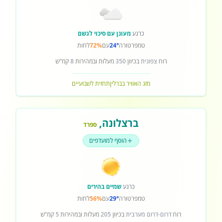
כרגע
מעונן עם סיכוי לגשם
טמפרטורה
24°
עם
72%
לחות
רוח
צפונית
בכיוון
350
מעלות ובמהירות
8
קמ"ש
מזג האוויר בברלין
תחזית לשבועיים
ברצלונה
,
ספרד
הוסף למועדפים
כרגע
שמיים בהירים
טמפרטורה
29°
עם
56%
לחות
רוח
דרום-דרום מערבית
בכיוון
205
מעלות ובמהירות
5
קמ"ש