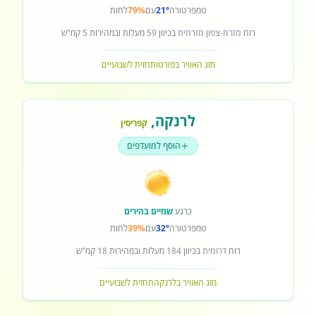
טמפרטורה
21°
עם
79%
לחות
רוח
מזרח-צפון מזרחית
בכיוון
59
מעלות ובמהירות
5
קמ"ש
מזג האוויר בפורטו
תחזית לשבועיים
לרנקה
,
קפריסין
הוסף למועדפים
כרגע
שמיים בהירים
טמפרטורה
32°
עם
39%
לחות
רוח
דרומית
בכיוון
184
מעלות ובמהירות
18
קמ"ש
מזג האוויר בלרנקה
תחזית לשבועיים