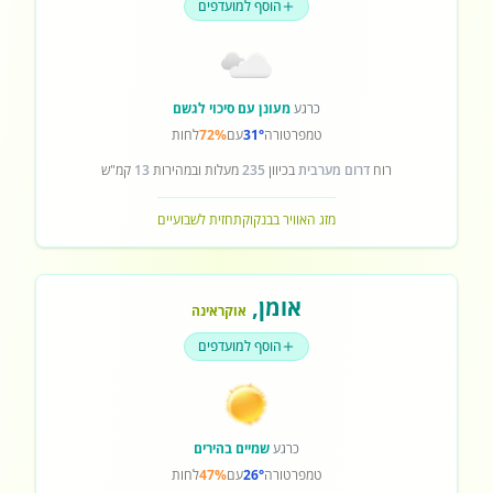
הוסף למועדפים
כרגע
מעונן עם סיכוי לגשם
טמפרטורה
31°
עם
72%
לחות
רוח
דרום מערבית
בכיוון
235
מעלות ובמהירות
13
קמ"ש
מזג האוויר בבנקוק
תחזית לשבועיים
אומן
,
אוקראינה
הוסף למועדפים
כרגע
שמיים בהירים
טמפרטורה
26°
עם
47%
לחות