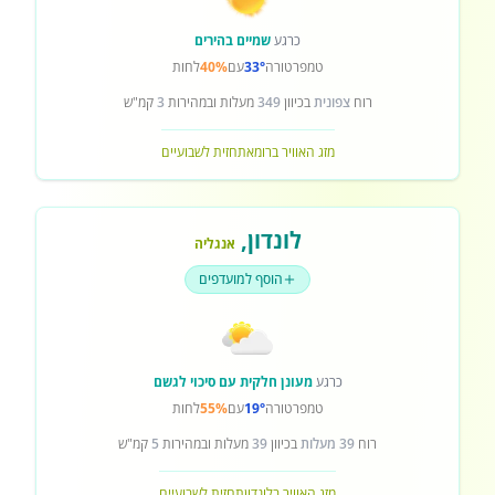
כרגע
שמיים בהירים
טמפרטורה
33°
עם
40%
לחות
רוח
צפונית
בכיוון
349
מעלות ובמהירות
3
קמ"ש
מזג האוויר ברומא
תחזית לשבועיים
לונדון
,
אנגליה
הוסף למועדפים
כרגע
מעונן חלקית עם סיכוי לגשם
טמפרטורה
19°
עם
55%
לחות
רוח
39 מעלות
בכיוון
39
מעלות ובמהירות
5
קמ"ש
מזג האוויר בלונדון
תחזית לשבועיים