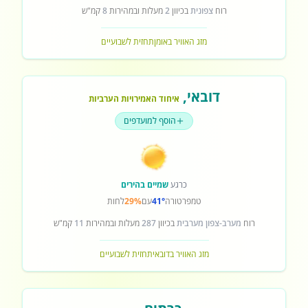
רוח
צפונית
בכיוון
2
מעלות ובמהירות
8
קמ"ש
מזג האוויר באומן
תחזית לשבועיים
דובאי
,
איחוד האמירויות הערביות
הוסף למועדפים
כרגע
שמיים בהירים
טמפרטורה
41°
עם
29%
לחות
רוח
מערב-צפון מערבית
בכיוון
287
מעלות ובמהירות
11
קמ"ש
מזג האוויר בדובאי
תחזית לשבועיים