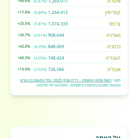
איטליה
1,269,017
+49.6%
(6.87%)
קפריסין
1,264,412
+17.6%
(6.84%)
צרפת
1,074,333
+25.5%
(5.81%)
גאורגיה
908,644
+30.7%
(4.91%)
גרמניה
848,069
+42.0%
(4.59%)
הונגריה
748,424
+60.3%
(4.05%)
אנגליה
726,586
+15.0%
(3.93%)
מקור:
רשות שדות התעופה – דו"ח שנתי 2025, נמל התעופה בן-גוריון
(תנועת נוסעים בטיסות בינלאומיות, התפלגות לפי מדינות)