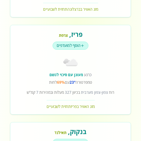
מזג האוויר בברצלונה
תחזית לשבועיים
פריז
,
צרפת
הוסף למועדפים
כרגע
מעונן עם סיכוי לגשם
טמפרטורה
23°
עם
69%
לחות
רוח
צפון-צפון מערבית
בכיוון
327
מעלות ובמהירות
7
קמ"ש
מזג האוויר בפריז
תחזית לשבועיים
בנקוק
,
תאילנד