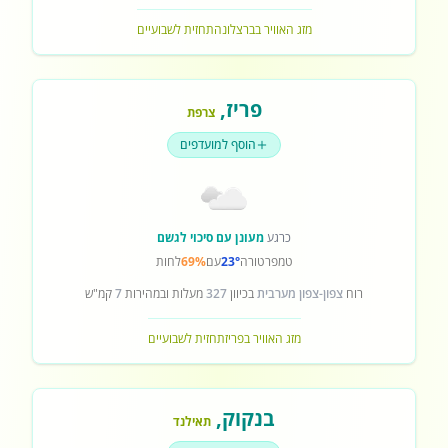
מזג האוויר בברצלונה
תחזית לשבועיים
פריז
,
צרפת
הוסף למועדפים
כרגע
מעונן עם סיכוי לגשם
טמפרטורה
23°
עם
69%
לחות
רוח
צפון-צפון מערבית
בכיוון
327
מעלות ובמהירות
7
קמ"ש
מזג האוויר בפריז
תחזית לשבועיים
בנקוק
,
תאילנד