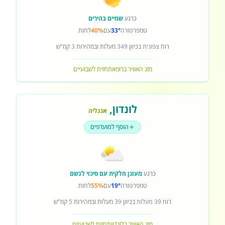
כרגע
שמיים בהירים
טמפרטורה
33°
עם
40%
לחות
רוח
צפונית
בכיוון
349
מעלות ובמהירות
3
קמ"ש
מזג האוויר ברומא
תחזית לשבועיים
לונדון
,
אנגליה
הוסף למועדפים
כרגע
מעונן חלקית עם סיכוי לגשם
טמפרטורה
19°
עם
55%
לחות
רוח
39 מעלות
בכיוון
39
מעלות ובמהירות
5
קמ"ש
מזג האוויר בלונדון
תחזית לשבועיים