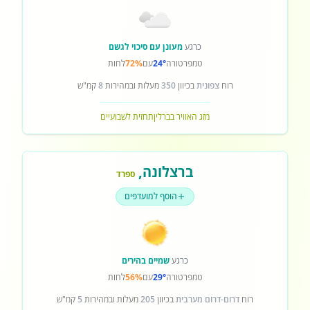
כרגע
מעונן עם סיכוי לגשם
טמפרטורה
24°
עם
72%
לחות
רוח
צפונית
בכיוון
350
מעלות ובמהירות
8
קמ"ש
מזג האוויר בברלין
תחזית לשבועיים
ברצלונה
,
ספרד
הוסף למועדפים
כרגע
שמיים בהירים
טמפרטורה
29°
עם
56%
לחות
רוח
דרום-דרום מערבית
בכיוון
205
מעלות ובמהירות
5
קמ"ש