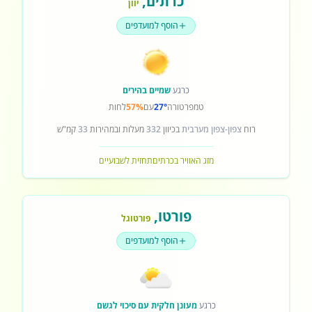
כרתים
,
יוון
הוסף למועדפים
כרגע
שמיים בהירים
טמפרטורה
27°
עם
57%
לחות
רוח
צפון-צפון מערבית
בכיוון
332
מעלות ובמהירות
33
קמ"ש
מזג האוויר בכרתים
תחזית לשבועיים
פורטו
,
פורטוגל
הוסף למועדפים
כרגע
מעונן חלקית עם סיכוי לגשם