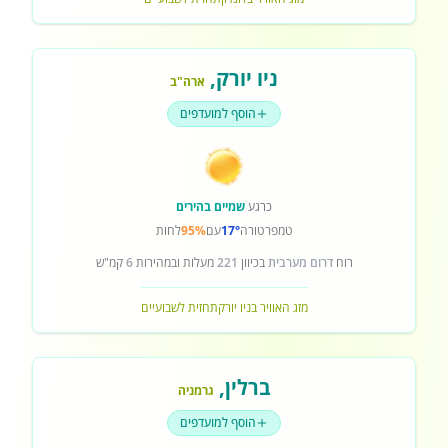
ניו יורק
,
ארה"ב
הוסף למועדפים
כרגע
שמיים בהירים
טמפרטורה
17°
עם
95%
לחות
רוח
דרום מערבית
בכיוון
221
מעלות ובמהירות
6
קמ"ש
מזג האוויר בניו יורק
תחזית לשבועיים
ברלין
,
גרמניה
הוסף למועדפים