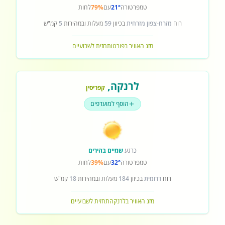
טמפרטורה
21°
עם
79%
לחות
רוח
מזרח-צפון מזרחית
בכיוון
59
מעלות ובמהירות
5
קמ"ש
מזג האוויר בפורטו
תחזית לשבועיים
לרנקה
,
קפריסין
הוסף למועדפים
כרגע
שמיים בהירים
טמפרטורה
32°
עם
39%
לחות
רוח
דרומית
בכיוון
184
מעלות ובמהירות
18
קמ"ש
מזג האוויר בלרנקה
תחזית לשבועיים