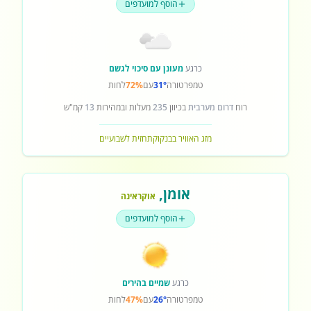
הוסף למועדפים
כרגע
מעונן עם סיכוי לגשם
טמפרטורה
31°
עם
72%
לחות
רוח
דרום מערבית
בכיוון
235
מעלות ובמהירות
13
קמ"ש
מזג האוויר בבנקוק
תחזית לשבועיים
אומן
,
אוקראינה
הוסף למועדפים
כרגע
שמיים בהירים
טמפרטורה
26°
עם
47%
לחות