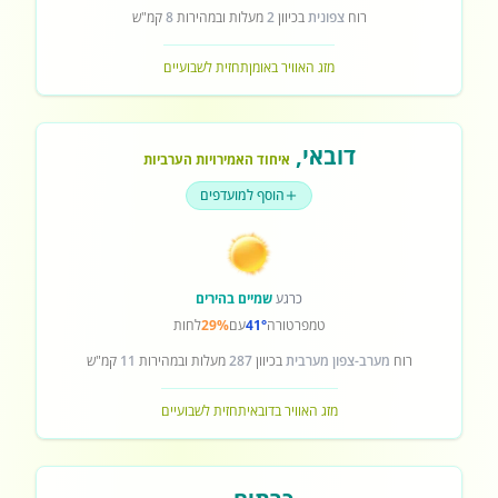
רוח
צפונית
בכיוון
2
מעלות ובמהירות
8
קמ"ש
מזג האוויר באומן
תחזית לשבועיים
דובאי
,
איחוד האמירויות הערביות
הוסף למועדפים
כרגע
שמיים בהירים
טמפרטורה
41°
עם
29%
לחות
רוח
מערב-צפון מערבית
בכיוון
287
מעלות ובמהירות
11
קמ"ש
מזג האוויר בדובאי
תחזית לשבועיים