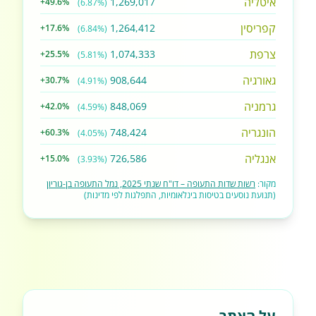
איטליה
1,269,017
+49.6%
(6.87%)
קפריסין
1,264,412
+17.6%
(6.84%)
צרפת
1,074,333
+25.5%
(5.81%)
גאורגיה
908,644
+30.7%
(4.91%)
גרמניה
848,069
+42.0%
(4.59%)
הונגריה
748,424
+60.3%
(4.05%)
אנגליה
726,586
+15.0%
(3.93%)
מקור:
רשות שדות התעופה – דו"ח שנתי 2025, נמל התעופה בן-גוריון
(תנועת נוסעים בטיסות בינלאומיות, התפלגות לפי מדינות)