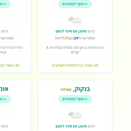
הוסף למועדפים
הו
כרגע
מעונן עם סיכוי לגשם
כרגע
ש
טמפרטורה
24°
עם
72%
לחות
טמפרטורה
רוח
צפונית
בכיוון
350
מעלות ובמהירות
8
רוח
דרום-דרום 
קמ"ש
ובמה
מזג האוויר בברלין
תחזית לשבועיים
מזג האוויר בב
בנקוק
,
אומ
תאילנד
הוסף למועדפים
הו
כרגע
מעונן עם סיכוי לגשם
כרגע
ש