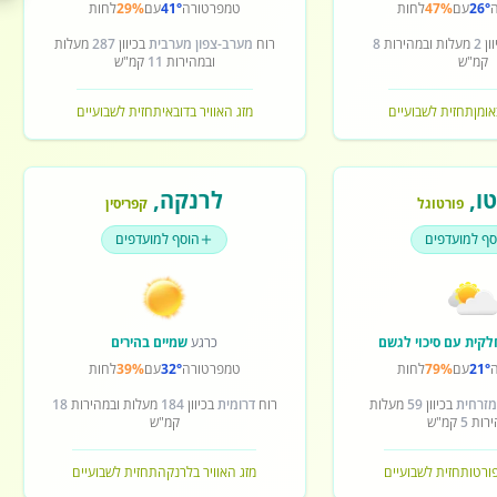
26°
עם
47%
לחות
טמפרטורה
41°
עם
29%
לחות
ון
2
מעלות ובמהירות
8
רוח
מערב-צפון מערבית
בכיוון
287
מעלות
קמ"ש
ובמהירות
11
קמ"ש
אומן
תחזית לשבועיים
מזג האוויר בדובאי
תחזית לשבועיים
ו
,
לרנקה
,
פורטוגל
קפריסין
סף למועדפים
הוסף למועדפים
לקית עם סיכוי לגשם
כרגע
שמיים בהירים
21°
עם
79%
לחות
טמפרטורה
32°
עם
39%
לחות
מזרחית
בכיוון
59
מעלות
רוח
דרומית
בכיוון
184
מעלות ובמהירות
18
ירות
5
קמ"ש
קמ"ש
פורטו
תחזית לשבועיים
מזג האוויר בלרנקה
תחזית לשבועיים