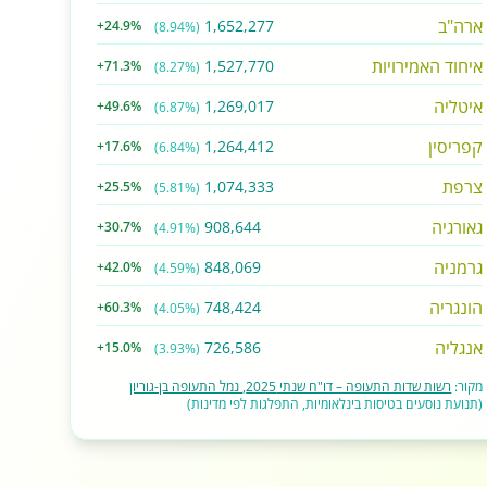
ארה"ב
1,652,277
+24.9%
(8.94%)
איחוד האמירויות
1,527,770
+71.3%
(8.27%)
איטליה
1,269,017
+49.6%
(6.87%)
קפריסין
1,264,412
+17.6%
(6.84%)
צרפת
1,074,333
+25.5%
(5.81%)
גאורגיה
908,644
+30.7%
(4.91%)
גרמניה
848,069
+42.0%
(4.59%)
הונגריה
748,424
+60.3%
(4.05%)
אנגליה
726,586
+15.0%
(3.93%)
מקור:
רשות שדות התעופה – דו"ח שנתי 2025, נמל התעופה בן-גוריון
(תנועת נוסעים בטיסות בינלאומיות, התפלגות לפי מדינות)