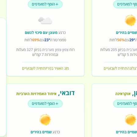
סף למועדפים
הוסף למועדפים
מיים בהירים
כרגע
מעונן עם סיכוי לגשם
29°
עם
56%
לחות
טמפרטורה
23°
עם
69%
לחות
מערבית
בכיוון
205
מעלות
רוח
צפון-צפון מערבית
בכיוון
327
מעלות
ירות
5
קמ"ש
ובמהירות
7
קמ"ש
רצלונה
תחזית לשבועיים
מזג האוויר בפריז
תחזית לשבועיים
ן
,
דובאי
,
אוקראינה
איחוד האמירויות הערביות
סף למועדפים
הוסף למועדפים
מיים בהירים
כרגע
שמיים בהירים