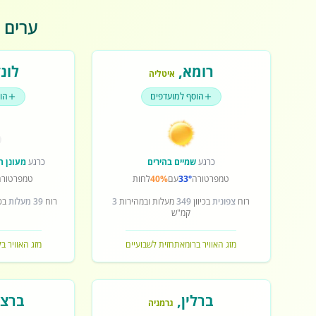
ערים פ
רומא
,
לונד
איטליה
הוסף למועדפים
הו
כרגע
שמיים בהירים
כרגע
מעונן ח
טמפרטורה
33°
עם
40%
לחות
טמפרטורה
רוח
צפונית
בכיוון
349
מעלות ובמהירות
3
רוח
39 מעלות
בכי
קמ"ש
מזג האוויר ברומא
תחזית לשבועיים
מזג האוויר בל
ברלין
,
ברצל
גרמניה