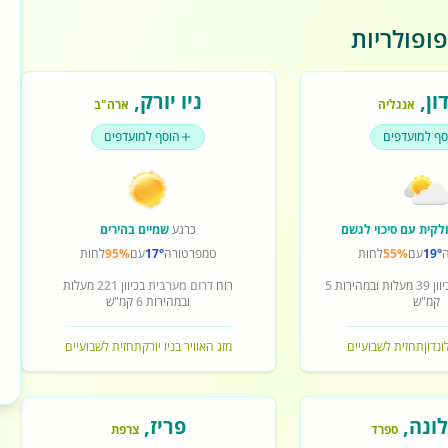
ופולריות
ון
,
ניו יורק
,
אנגליה
ארה"ב
סף למועדפים
הוסף למועדפים
לקית עם סיכוי לגשם
כרגע
שמיים בהירים
19°
עם
55%
לחות
טמפרטורה
17°
עם
95%
לחות
וון
39
מעלות ובמהירות
5
רוח
דרום מערבית
בכיוון
221
מעלות
קמ"ש
ובמהירות
6
קמ"ש
ונדון
תחזית לשבועיים
מזג האוויר בניו יורק
תחזית לשבועיים
ונה
,
פריז
,
ספרד
צרפת