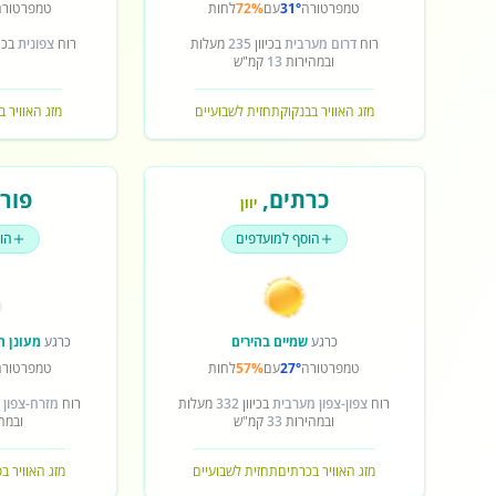
טמפרטורה
31°
עם
72%
לחות
טמפרטורה
רוח
דרום מערבית
בכיוון
235
מעלות
רוח
צפונית
בכיו
ובמהירות
13
קמ"ש
מזג האוויר בבנקוק
תחזית לשבועיים
מזג האוויר ב
כרתים
,
פורט
יוון
הוסף למועדפים
הו
כרגע
שמיים בהירים
כרגע
מעונן ח
טמפרטורה
27°
עם
57%
לחות
טמפרטורה
רוח
צפון-צפון מערבית
בכיוון
332
מעלות
רוח
מזרח-צפון 
ובמהירות
33
קמ"ש
ובמה
מזג האוויר בכרתים
תחזית לשבועיים
מזג האוויר ב