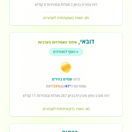
רוח
צפונית
בכיוון
2
מעלות ובמהירות
8
קמ"ש
מזג האוויר באומן
תחזית לשבועיים
דובאי
,
איחוד האמירויות הערביות
הוסף למועדפים
כרגע
שמיים בהירים
טמפרטורה
41°
עם
29%
לחות
רוח
מערב-צפון מערבית
בכיוון
287
מעלות ובמהירות
11
קמ"ש
מזג האוויר בדובאי
תחזית לשבועיים