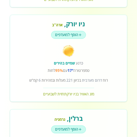
ניו יורק
,
ארה"ב
הוסף למועדפים
כרגע
שמיים בהירים
טמפרטורה
17°
עם
95%
לחות
רוח
דרום מערבית
בכיוון
221
מעלות ובמהירות
6
קמ"ש
מזג האוויר בניו יורק
תחזית לשבועיים
ברלין
,
גרמניה
הוסף למועדפים