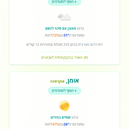
הוסף למועדפים
כרגע
מעונן עם סיכוי לגשם
טמפרטורה
31°
עם
72%
לחות
רוח
דרום מערבית
בכיוון
235
מעלות ובמהירות
13
קמ"ש
מזג האוויר בבנקוק
תחזית לשבועיים
אומן
,
אוקראינה
הוסף למועדפים
כרגע
שמיים בהירים
טמפרטורה
26°
עם
47%
לחות