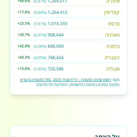
איטליה
1,269,017
+49.6%
(6.87%)
קפריסין
1,264,412
+17.6%
(6.84%)
צרפת
1,074,333
+25.5%
(5.81%)
גאורגיה
908,644
+30.7%
(4.91%)
גרמניה
848,069
+42.0%
(4.59%)
הונגריה
748,424
+60.3%
(4.05%)
אנגליה
726,586
+15.0%
(3.93%)
מקור:
רשות שדות התעופה – דו"ח שנתי 2025, נמל התעופה בן-גוריון
(תנועת נוסעים בטיסות בינלאומיות, התפלגות לפי מדינות)