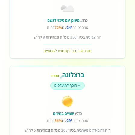
כרגע
מעונן עם סיכוי לגשם
טמפרטורה
24°
עם
72%
לחות
רוח
צפונית
בכיוון
350
מעלות ובמהירות
8
קמ"ש
מזג האוויר בברלין
תחזית לשבועיים
ברצלונה
,
ספרד
הוסף למועדפים
כרגע
שמיים בהירים
טמפרטורה
29°
עם
56%
לחות
רוח
דרום-דרום מערבית
בכיוון
205
מעלות ובמהירות
5
קמ"ש