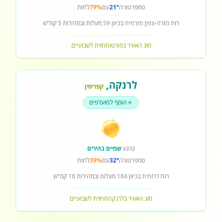
טמפרטורה
21°
עם
79%
לחות
רוח
מזרח-צפון מזרחית
בכיוון
59
מעלות ובמהירות
5
קמ"ש
מזג האוויר בפורטו
תחזית לשבועיים
לרנקה
,
קפריסין
הוסף למועדפים
כרגע
שמיים בהירים
טמפרטורה
32°
עם
39%
לחות
רוח
דרומית
בכיוון
184
מעלות ובמהירות
18
קמ"ש
מזג האוויר בלרנקה
תחזית לשבועיים