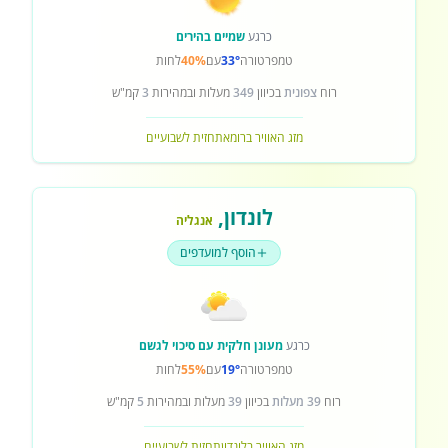
כרגע
שמיים בהירים
טמפרטורה
33°
עם
40%
לחות
רוח
צפונית
בכיוון
349
מעלות ובמהירות
3
קמ"ש
מזג האוויר ברומא
תחזית לשבועיים
לונדון
,
אנגליה
הוסף למועדפים
כרגע
מעונן חלקית עם סיכוי לגשם
טמפרטורה
19°
עם
55%
לחות
רוח
39 מעלות
בכיוון
39
מעלות ובמהירות
5
קמ"ש
מזג האוויר בלונדון
תחזית לשבועיים