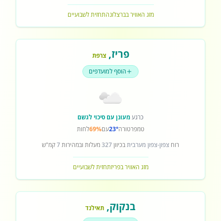
מזג האוויר בברצלונה
תחזית לשבועיים
פריז
,
צרפת
הוסף למועדפים
כרגע
מעונן עם סיכוי לגשם
טמפרטורה
23°
עם
69%
לחות
רוח
צפון-צפון מערבית
בכיוון
327
מעלות ובמהירות
7
קמ"ש
מזג האוויר בפריז
תחזית לשבועיים
בנקוק
,
תאילנד