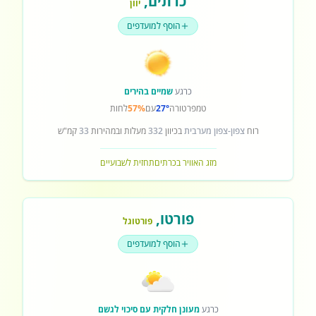
כרתים
,
יוון
הוסף למועדפים
כרגע
שמיים בהירים
טמפרטורה
27°
עם
57%
לחות
רוח
צפון-צפון מערבית
בכיוון
332
מעלות ובמהירות
33
קמ"ש
מזג האוויר בכרתים
תחזית לשבועיים
פורטו
,
פורטוגל
הוסף למועדפים
כרגע
מעונן חלקית עם סיכוי לגשם