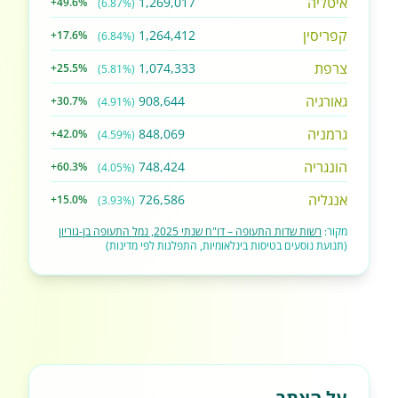
איטליה
1,269,017
+49.6%
(6.87%)
קפריסין
1,264,412
+17.6%
(6.84%)
צרפת
1,074,333
+25.5%
(5.81%)
גאורגיה
908,644
+30.7%
(4.91%)
גרמניה
848,069
+42.0%
(4.59%)
הונגריה
748,424
+60.3%
(4.05%)
אנגליה
726,586
+15.0%
(3.93%)
מקור:
רשות שדות התעופה – דו"ח שנתי 2025, נמל התעופה בן-גוריון
(תנועת נוסעים בטיסות בינלאומיות, התפלגות לפי מדינות)