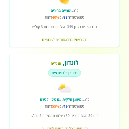
כרגע
שמיים בהירים
טמפרטורה
33°
עם
40%
לחות
רוח
צפונית
בכיוון
349
מעלות ובמהירות
3
קמ"ש
מזג האוויר ברומא
תחזית לשבועיים
לונדון
,
אנגליה
הוסף למועדפים
כרגע
מעונן חלקית עם סיכוי לגשם
טמפרטורה
19°
עם
55%
לחות
רוח
39 מעלות
בכיוון
39
מעלות ובמהירות
5
קמ"ש
מזג האוויר בלונדון
תחזית לשבועיים