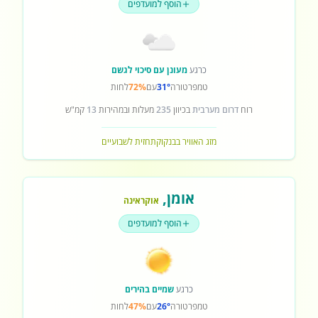
הוסף למועדפים
כרגע
מעונן עם סיכוי לגשם
טמפרטורה
31°
עם
72%
לחות
רוח
דרום מערבית
בכיוון
235
מעלות ובמהירות
13
קמ"ש
מזג האוויר בבנקוק
תחזית לשבועיים
אומן
,
אוקראינה
הוסף למועדפים
כרגע
שמיים בהירים
טמפרטורה
26°
עם
47%
לחות