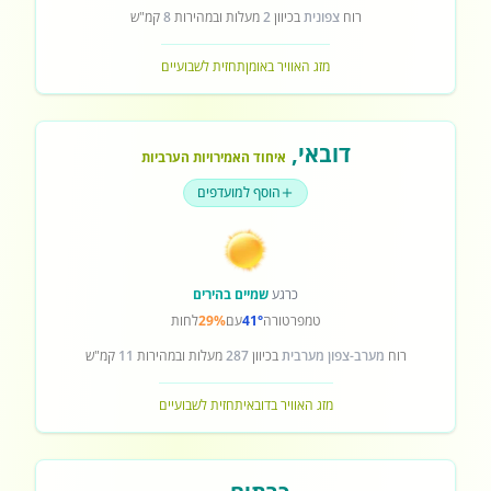
רוח
צפונית
בכיוון
2
מעלות ובמהירות
8
קמ"ש
מזג האוויר באומן
תחזית לשבועיים
דובאי
,
איחוד האמירויות הערביות
הוסף למועדפים
כרגע
שמיים בהירים
טמפרטורה
41°
עם
29%
לחות
רוח
מערב-צפון מערבית
בכיוון
287
מעלות ובמהירות
11
קמ"ש
מזג האוויר בדובאי
תחזית לשבועיים