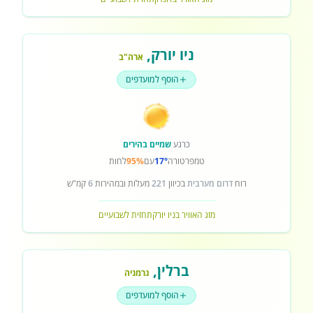
ניו יורק
,
ארה"ב
הוסף למועדפים
כרגע
שמיים בהירים
טמפרטורה
17°
עם
95%
לחות
רוח
דרום מערבית
בכיוון
221
מעלות ובמהירות
6
קמ"ש
מזג האוויר בניו יורק
תחזית לשבועיים
ברלין
,
גרמניה
הוסף למועדפים