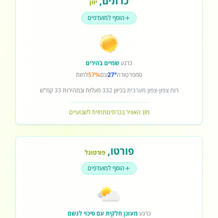
כרתים
,
יוון
הוסף למועדפים
כרגע
שמיים בהירים
טמפרטורה
27°
עם
57%
לחות
רוח
צפון-צפון מערבית
בכיוון
332
מעלות ובמהירות
33
קמ"ש
מזג האוויר בכרתים
תחזית לשבועיים
פורטו
,
פורטוגל
הוסף למועדפים
כרגע
מעונן חלקית עם סיכוי לגשם