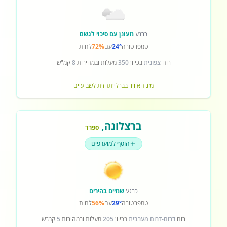
כרגע
מעונן עם סיכוי לגשם
טמפרטורה
24°
עם
72%
לחות
רוח
צפונית
בכיוון
350
מעלות ובמהירות
8
קמ"ש
מזג האוויר בברלין
תחזית לשבועיים
ברצלונה
,
ספרד
הוסף למועדפים
כרגע
שמיים בהירים
טמפרטורה
29°
עם
56%
לחות
רוח
דרום-דרום מערבית
בכיוון
205
מעלות ובמהירות
5
קמ"ש