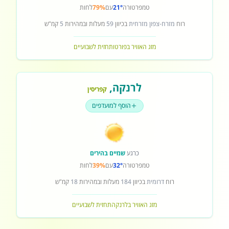
טמפרטורה
21°
עם
79%
לחות
רוח
מזרח-צפון מזרחית
בכיוון
59
מעלות ובמהירות
5
קמ"ש
מזג האוויר בפורטו
תחזית לשבועיים
לרנקה
,
קפריסין
הוסף למועדפים
כרגע
שמיים בהירים
טמפרטורה
32°
עם
39%
לחות
רוח
דרומית
בכיוון
184
מעלות ובמהירות
18
קמ"ש
מזג האוויר בלרנקה
תחזית לשבועיים