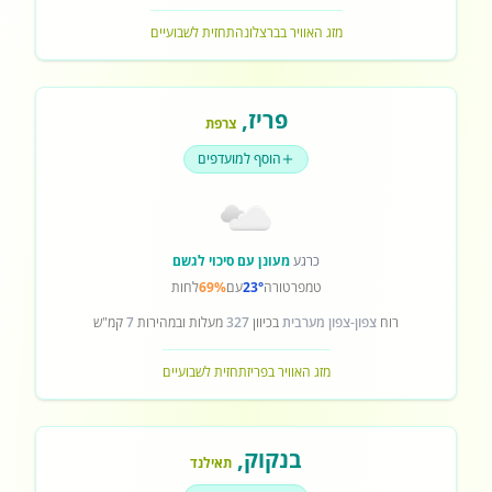
מזג האוויר בברצלונה
תחזית לשבועיים
פריז
,
צרפת
הוסף למועדפים
כרגע
מעונן עם סיכוי לגשם
טמפרטורה
23°
עם
69%
לחות
רוח
צפון-צפון מערבית
בכיוון
327
מעלות ובמהירות
7
קמ"ש
מזג האוויר בפריז
תחזית לשבועיים
בנקוק
,
תאילנד