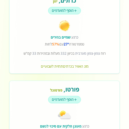
כרתים
,
יוון
הוסף למועדפים
כרגע
שמיים בהירים
טמפרטורה
27°
עם
57%
לחות
רוח
צפון-צפון מערבית
בכיוון
332
מעלות ובמהירות
33
קמ"ש
מזג האוויר בכרתים
תחזית לשבועיים
פורטו
,
פורטוגל
הוסף למועדפים
כרגע
מעונן חלקית עם סיכוי לגשם