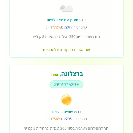
כרגע
מעונן עם סיכוי לגשם
טמפרטורה
24°
עם
72%
לחות
רוח
צפונית
בכיוון
350
מעלות ובמהירות
8
קמ"ש
מזג האוויר בברלין
תחזית לשבועיים
ברצלונה
,
ספרד
הוסף למועדפים
כרגע
שמיים בהירים
טמפרטורה
29°
עם
56%
לחות
רוח
דרום-דרום מערבית
בכיוון
205
מעלות ובמהירות
5
קמ"ש