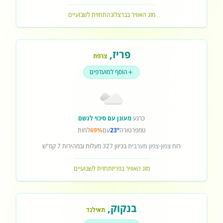
מזג האוויר בברצלונה
תחזית לשבועיים
פריז
,
צרפת
הוסף למועדפים
כרגע
מעונן עם סיכוי לגשם
טמפרטורה
23°
עם
69%
לחות
רוח
צפון-צפון מערבית
בכיוון
327
מעלות ובמהירות
7
קמ"ש
מזג האוויר בפריז
תחזית לשבועיים
בנקוק
,
תאילנד