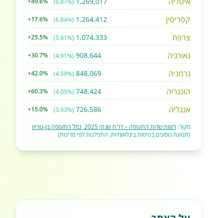
איטליה
1,269,017
+49.6%
(6.87%)
קפריסין
1,264,412
+17.6%
(6.84%)
צרפת
1,074,333
+25.5%
(5.81%)
גאורגיה
908,644
+30.7%
(4.91%)
גרמניה
848,069
+42.0%
(4.59%)
הונגריה
748,424
+60.3%
(4.05%)
אנגליה
726,586
+15.0%
(3.93%)
מקור:
רשות שדות התעופה – דו"ח שנתי 2025, נמל התעופה בן-גוריון
(תנועת נוסעים בטיסות בינלאומיות, התפלגות לפי מדינות)