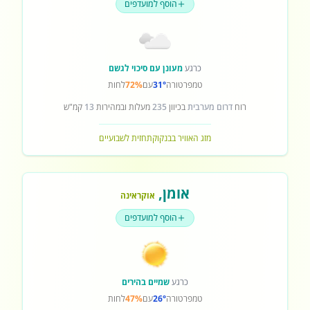
הוסף למועדפים
כרגע
מעונן עם סיכוי לגשם
טמפרטורה
31°
עם
72%
לחות
רוח
דרום מערבית
בכיוון
235
מעלות ובמהירות
13
קמ"ש
מזג האוויר בבנקוק
תחזית לשבועיים
אומן
,
אוקראינה
הוסף למועדפים
כרגע
שמיים בהירים
טמפרטורה
26°
עם
47%
לחות