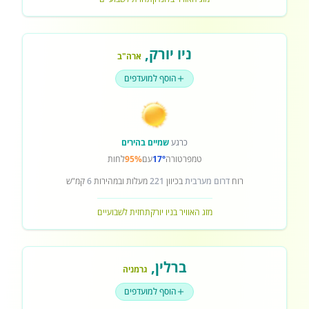
ניו יורק
,
ארה"ב
הוסף למועדפים
כרגע
שמיים בהירים
טמפרטורה
17°
עם
95%
לחות
רוח
דרום מערבית
בכיוון
221
מעלות ובמהירות
6
קמ"ש
מזג האוויר בניו יורק
תחזית לשבועיים
ברלין
,
גרמניה
הוסף למועדפים