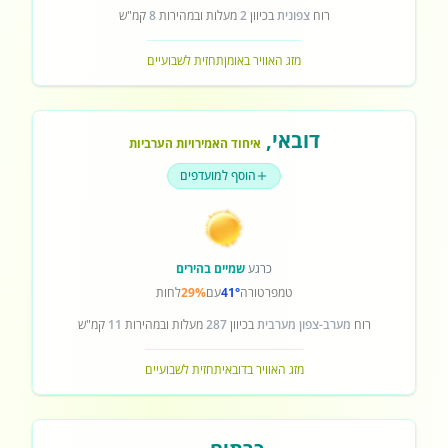
רוח
צפונית
בכיוון
2
מעלות ובמהירות
8
קמ"ש
מזג האוויר באומן
תחזית לשבועיים
דובאי
,
איחוד האמירויות הערביות
הוסף למועדפים
כרגע
שמיים בהירים
טמפרטורה
41°
עם
29%
לחות
רוח
מערב-צפון מערבית
בכיוון
287
מעלות ובמהירות
11
קמ"ש
מזג האוויר בדובאי
תחזית לשבועיים