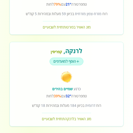
טמפרטורה
21°
עם
79%
לחות
רוח
מזרח-צפון מזרחית
בכיוון
59
מעלות ובמהירות
5
קמ"ש
מזג האוויר בפורטו
תחזית לשבועיים
לרנקה
,
קפריסין
הוסף למועדפים
כרגע
שמיים בהירים
טמפרטורה
32°
עם
39%
לחות
רוח
דרומית
בכיוון
184
מעלות ובמהירות
18
קמ"ש
מזג האוויר בלרנקה
תחזית לשבועיים