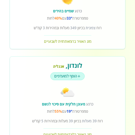
כרגע
שמיים בהירים
טמפרטורה
33°
עם
40%
לחות
רוח
צפונית
בכיוון
349
מעלות ובמהירות
3
קמ"ש
מזג האוויר ברומא
תחזית לשבועיים
לונדון
,
אנגליה
הוסף למועדפים
כרגע
מעונן חלקית עם סיכוי לגשם
טמפרטורה
19°
עם
55%
לחות
רוח
39 מעלות
בכיוון
39
מעלות ובמהירות
5
קמ"ש
מזג האוויר בלונדון
תחזית לשבועיים