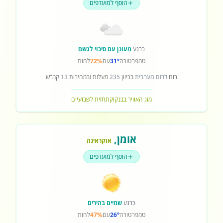
הוסף למועדפים
כרגע
מעונן עם סיכוי לגשם
טמפרטורה
31°
עם
72%
לחות
רוח
דרום מערבית
בכיוון
235
מעלות ובמהירות
13
קמ"ש
מזג האוויר בבנקוק
תחזית לשבועיים
אומן
,
אוקראינה
הוסף למועדפים
כרגע
שמיים בהירים
טמפרטורה
26°
עם
47%
לחות