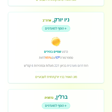
ניו יורק
,
ארה"ב
הוסף למועדפים
כרגע
שמיים בהירים
טמפרטורה
17°
עם
95%
לחות
רוח
דרום מערבית
בכיוון
221
מעלות ובמהירות
6
קמ"ש
מזג האוויר בניו יורק
תחזית לשבועיים
ברלין
,
גרמניה
הוסף למועדפים