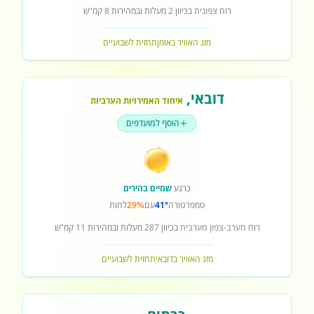
רוח
צפונית
בכיוון
2
מעלות ובמהירות
8
קמ"ש
מזג האוויר באומן
תחזית לשבועיים
דובאי
,
איחוד האמירויות הערביות
הוסף למועדפים
כרגע
שמיים בהירים
טמפרטורה
41°
עם
29%
לחות
רוח
מערב-צפון מערבית
בכיוון
287
מעלות ובמהירות
11
קמ"ש
מזג האוויר בדובאי
תחזית לשבועיים