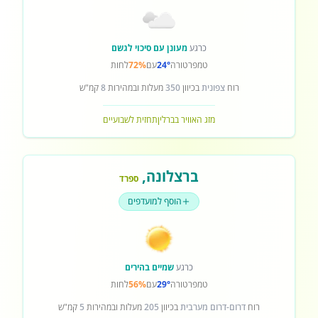
כרגע
מעונן עם סיכוי לגשם
טמפרטורה
24°
עם
72%
לחות
רוח
צפונית
בכיוון
350
מעלות ובמהירות
8
קמ"ש
מזג האוויר בברלין
תחזית לשבועיים
ברצלונה
,
ספרד
הוסף למועדפים
כרגע
שמיים בהירים
טמפרטורה
29°
עם
56%
לחות
רוח
דרום-דרום מערבית
בכיוון
205
מעלות ובמהירות
5
קמ"ש