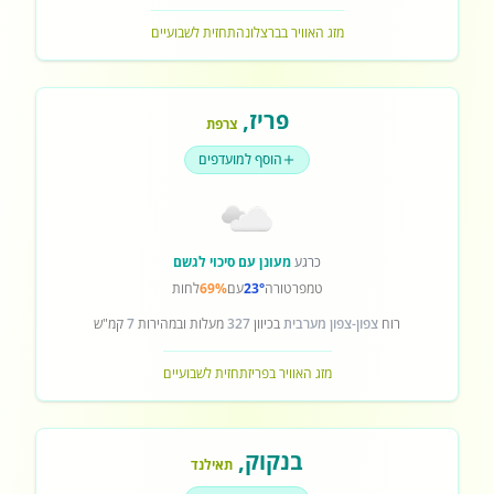
מזג האוויר בברצלונה
תחזית לשבועיים
פריז
,
צרפת
הוסף למועדפים
כרגע
מעונן עם סיכוי לגשם
טמפרטורה
23°
עם
69%
לחות
רוח
צפון-צפון מערבית
בכיוון
327
מעלות ובמהירות
7
קמ"ש
מזג האוויר בפריז
תחזית לשבועיים
בנקוק
,
תאילנד