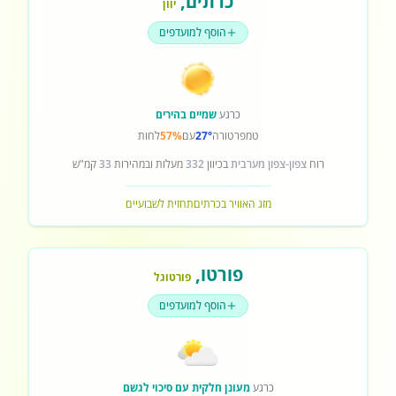
כרתים
,
יוון
הוסף למועדפים
כרגע
שמיים בהירים
טמפרטורה
27°
עם
57%
לחות
רוח
צפון-צפון מערבית
בכיוון
332
מעלות ובמהירות
33
קמ"ש
מזג האוויר בכרתים
תחזית לשבועיים
פורטו
,
פורטוגל
הוסף למועדפים
כרגע
מעונן חלקית עם סיכוי לגשם