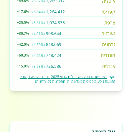
איטליה
1,269,017
+49.6%
(6.87%)
קפריסין
1,264,412
+17.6%
(6.84%)
צרפת
1,074,333
+25.5%
(5.81%)
גאורגיה
908,644
+30.7%
(4.91%)
גרמניה
848,069
+42.0%
(4.59%)
הונגריה
748,424
+60.3%
(4.05%)
אנגליה
726,586
+15.0%
(3.93%)
מקור:
רשות שדות התעופה – דו"ח שנתי 2025, נמל התעופה בן-גוריון
(תנועת נוסעים בטיסות בינלאומיות, התפלגות לפי מדינות)