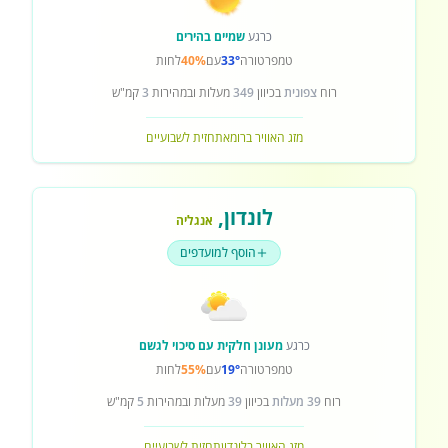
כרגע
שמיים בהירים
טמפרטורה
33°
עם
40%
לחות
רוח
צפונית
בכיוון
349
מעלות ובמהירות
3
קמ"ש
מזג האוויר ברומא
תחזית לשבועיים
לונדון
,
אנגליה
הוסף למועדפים
כרגע
מעונן חלקית עם סיכוי לגשם
טמפרטורה
19°
עם
55%
לחות
רוח
39 מעלות
בכיוון
39
מעלות ובמהירות
5
קמ"ש
מזג האוויר בלונדון
תחזית לשבועיים