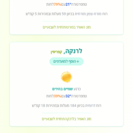
טמפרטורה
21°
עם
79%
לחות
רוח
מזרח-צפון מזרחית
בכיוון
59
מעלות ובמהירות
5
קמ"ש
מזג האוויר בפורטו
תחזית לשבועיים
לרנקה
,
קפריסין
הוסף למועדפים
כרגע
שמיים בהירים
טמפרטורה
32°
עם
39%
לחות
רוח
דרומית
בכיוון
184
מעלות ובמהירות
18
קמ"ש
מזג האוויר בלרנקה
תחזית לשבועיים