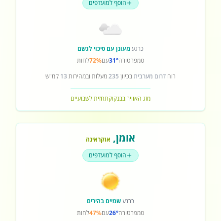
הוסף למועדפים
כרגע
מעונן עם סיכוי לגשם
טמפרטורה
31°
עם
72%
לחות
רוח
דרום מערבית
בכיוון
235
מעלות ובמהירות
13
קמ"ש
מזג האוויר בבנקוק
תחזית לשבועיים
אומן
,
אוקראינה
הוסף למועדפים
כרגע
שמיים בהירים
טמפרטורה
26°
עם
47%
לחות