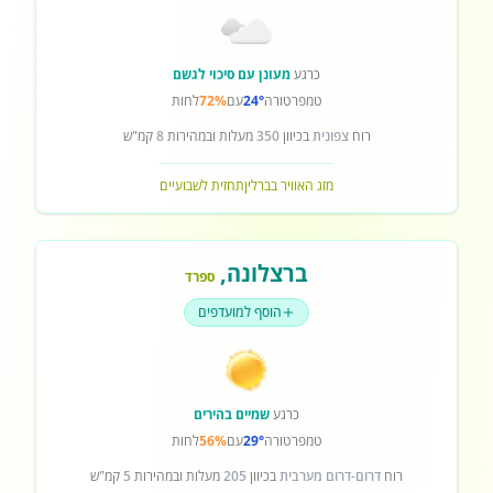
כרגע
מעונן עם סיכוי לגשם
טמפרטורה
24°
עם
72%
לחות
רוח
צפונית
בכיוון
350
מעלות ובמהירות
8
קמ"ש
מזג האוויר בברלין
תחזית לשבועיים
ברצלונה
,
ספרד
הוסף למועדפים
כרגע
שמיים בהירים
טמפרטורה
29°
עם
56%
לחות
רוח
דרום-דרום מערבית
בכיוון
205
מעלות ובמהירות
5
קמ"ש