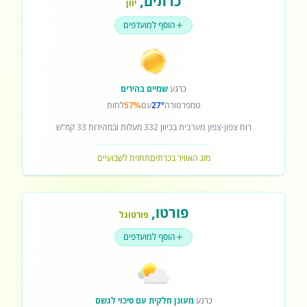
כרתים
,
יוון
הוסף למועדפים
כרגע
שמיים בהירים
טמפרטורה
27°
עם
57%
לחות
רוח
צפון-צפון מערבית
בכיוון
332
מעלות ובמהירות
33
קמ"ש
מזג האוויר בכרתים
תחזית לשבועיים
פורטו
,
פורטוגל
הוסף למועדפים
כרגע
מעונן חלקית עם סיכוי לגשם