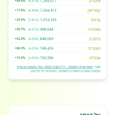
איטליה
1,269,017
+49.6%
(6.87%)
קפריסין
1,264,412
+17.6%
(6.84%)
צרפת
1,074,333
+25.5%
(5.81%)
גאורגיה
908,644
+30.7%
(4.91%)
גרמניה
848,069
+42.0%
(4.59%)
הונגריה
748,424
+60.3%
(4.05%)
אנגליה
726,586
+15.0%
(3.93%)
מקור:
רשות שדות התעופה – דו"ח שנתי 2025, נמל התעופה בן-גוריון
(תנועת נוסעים בטיסות בינלאומיות, התפלגות לפי מדינות)