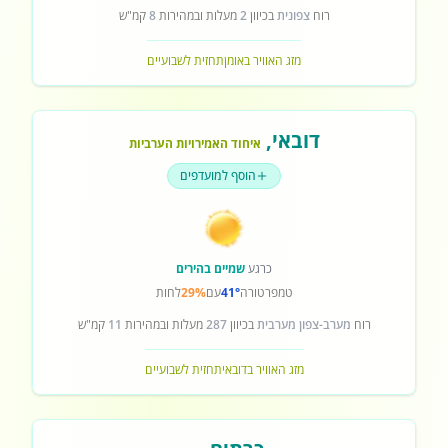
רוח
צפונית
בכיוון
2
מעלות ובמהירות
8
קמ"ש
מזג האוויר באומן
תחזית לשבועיים
דובאי
,
איחוד האמירויות הערביות
הוסף למועדפים
כרגע
שמיים בהירים
טמפרטורה
41°
עם
29%
לחות
רוח
מערב-צפון מערבית
בכיוון
287
מעלות ובמהירות
11
קמ"ש
מזג האוויר בדובאי
תחזית לשבועיים