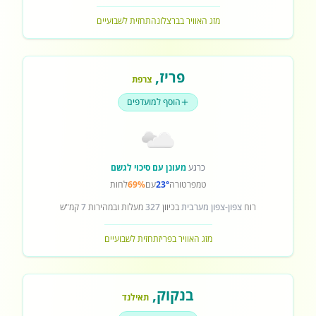
מזג האוויר בברצלונה
תחזית לשבועיים
פריז
,
צרפת
הוסף למועדפים
כרגע
מעונן עם סיכוי לגשם
טמפרטורה
23°
עם
69%
לחות
רוח
צפון-צפון מערבית
בכיוון
327
מעלות ובמהירות
7
קמ"ש
מזג האוויר בפריז
תחזית לשבועיים
בנקוק
,
תאילנד