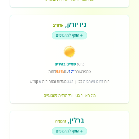
ניו יורק
,
ארה"ב
הוסף למועדפים
כרגע
שמיים בהירים
טמפרטורה
17°
עם
95%
לחות
רוח
דרום מערבית
בכיוון
221
מעלות ובמהירות
6
קמ"ש
מזג האוויר בניו יורק
תחזית לשבועיים
ברלין
,
גרמניה
הוסף למועדפים