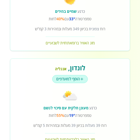
כרגע
שמיים בהירים
טמפרטורה
33°
עם
40%
לחות
רוח
צפונית
בכיוון
349
מעלות ובמהירות
3
קמ"ש
מזג האוויר ברומא
תחזית לשבועיים
לונדון
,
אנגליה
הוסף למועדפים
כרגע
מעונן חלקית עם סיכוי לגשם
טמפרטורה
19°
עם
55%
לחות
רוח
39 מעלות
בכיוון
39
מעלות ובמהירות
5
קמ"ש
מזג האוויר בלונדון
תחזית לשבועיים