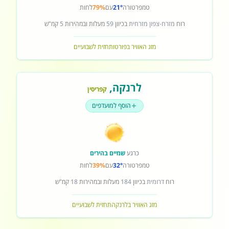
טמפרטורה
21°
עם
79%
לחות
רוח
מזרח-צפון מזרחית
בכיוון
59
מעלות ובמהירות
5
קמ"ש
מזג האוויר בפורטו
תחזית לשבועיים
לרנקה
,
קפריסין
הוסף למועדפים
כרגע
שמיים בהירים
טמפרטורה
32°
עם
39%
לחות
רוח
דרומית
בכיוון
184
מעלות ובמהירות
18
קמ"ש
מזג האוויר בלרנקה
תחזית לשבועיים