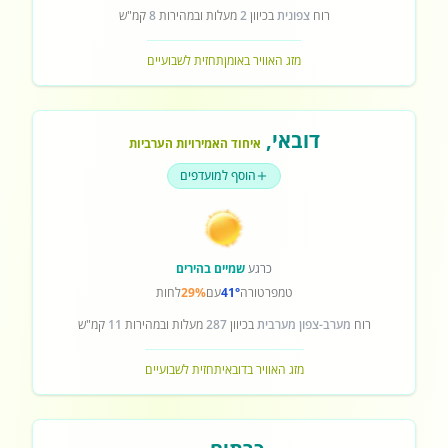
רוח
צפונית
בכיוון
2
מעלות ובמהירות
8
קמ"ש
מזג האוויר באומן
תחזית לשבועיים
דובאי
,
איחוד האמירויות הערביות
הוסף למועדפים
כרגע
שמיים בהירים
טמפרטורה
41°
עם
29%
לחות
רוח
מערב-צפון מערבית
בכיוון
287
מעלות ובמהירות
11
קמ"ש
מזג האוויר בדובאי
תחזית לשבועיים