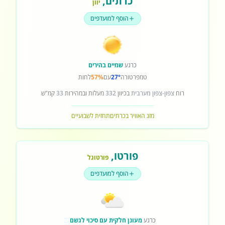
כרתים
,
יוון
הוסף למועדפים
כרגע
שמיים בהירים
טמפרטורה
27°
עם
57%
לחות
רוח
צפון-צפון מערבית
בכיוון
332
מעלות ובמהירות
33
קמ"ש
מזג האוויר בכרתים
תחזית לשבועיים
פורטו
,
פורטוגל
הוסף למועדפים
כרגע
מעונן חלקית עם סיכוי לגשם