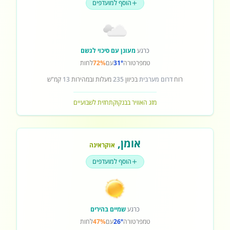
הוסף למועדפים
כרגע
מעונן עם סיכוי לגשם
טמפרטורה
31°
עם
72%
לחות
רוח
דרום מערבית
בכיוון
235
מעלות ובמהירות
13
קמ"ש
מזג האוויר בבנקוק
תחזית לשבועיים
אומן
,
אוקראינה
הוסף למועדפים
כרגע
שמיים בהירים
טמפרטורה
26°
עם
47%
לחות