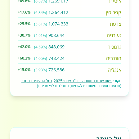
איטליה
1,269,017
+49.6%
(6.87%)
קפריסין
1,264,412
+17.6%
(6.84%)
צרפת
1,074,333
+25.5%
(5.81%)
גאורגיה
908,644
+30.7%
(4.91%)
גרמניה
848,069
+42.0%
(4.59%)
הונגריה
748,424
+60.3%
(4.05%)
אנגליה
726,586
+15.0%
(3.93%)
מקור:
רשות שדות התעופה – דו"ח שנתי 2025, נמל התעופה בן-גוריון
(תנועת נוסעים בטיסות בינלאומיות, התפלגות לפי מדינות)