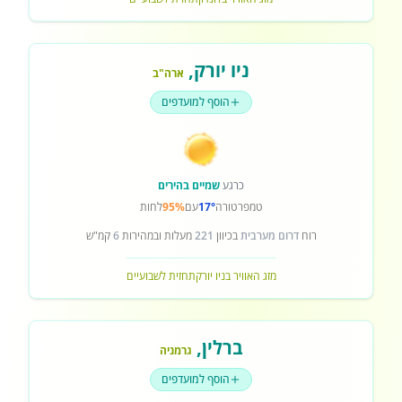
ניו יורק
,
ארה"ב
הוסף למועדפים
כרגע
שמיים בהירים
טמפרטורה
17°
עם
95%
לחות
רוח
דרום מערבית
בכיוון
221
מעלות ובמהירות
6
קמ"ש
מזג האוויר בניו יורק
תחזית לשבועיים
ברלין
,
גרמניה
הוסף למועדפים