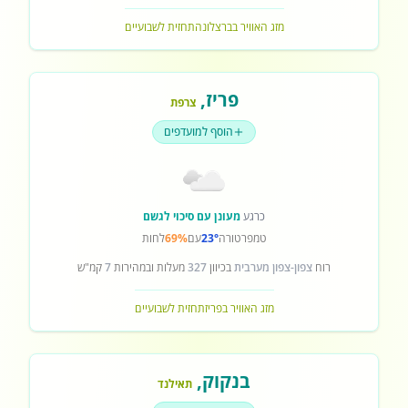
מזג האוויר בברצלונה
תחזית לשבועיים
פריז
,
צרפת
הוסף למועדפים
כרגע
מעונן עם סיכוי לגשם
טמפרטורה
23°
עם
69%
לחות
רוח
צפון-צפון מערבית
בכיוון
327
מעלות ובמהירות
7
קמ"ש
מזג האוויר בפריז
תחזית לשבועיים
בנקוק
,
תאילנד