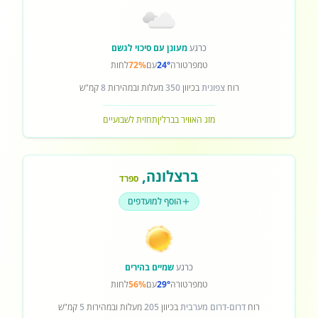
כרגע
מעונן עם סיכוי לגשם
טמפרטורה
24°
עם
72%
לחות
רוח
צפונית
בכיוון
350
מעלות ובמהירות
8
קמ"ש
מזג האוויר בברלין
תחזית לשבועיים
ברצלונה
,
ספרד
הוסף למועדפים
כרגע
שמיים בהירים
טמפרטורה
29°
עם
56%
לחות
רוח
דרום-דרום מערבית
בכיוון
205
מעלות ובמהירות
5
קמ"ש