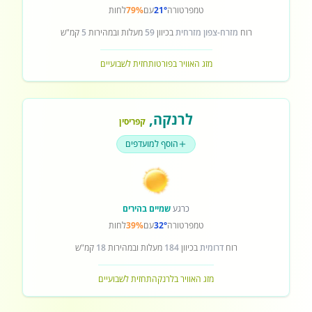
טמפרטורה
21°
עם
79%
לחות
רוח
מזרח-צפון מזרחית
בכיוון
59
מעלות ובמהירות
5
קמ"ש
מזג האוויר בפורטו
תחזית לשבועיים
לרנקה
,
קפריסין
הוסף למועדפים
כרגע
שמיים בהירים
טמפרטורה
32°
עם
39%
לחות
רוח
דרומית
בכיוון
184
מעלות ובמהירות
18
קמ"ש
מזג האוויר בלרנקה
תחזית לשבועיים