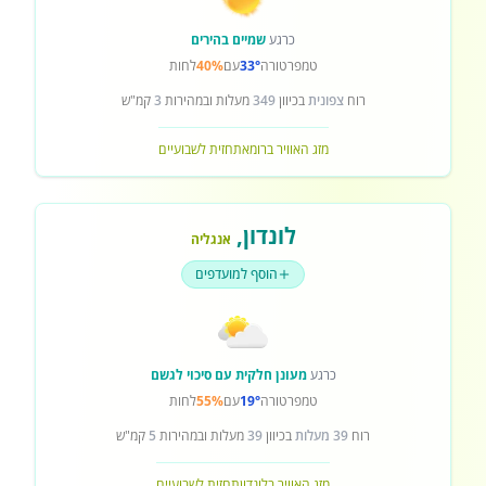
כרגע
שמיים בהירים
טמפרטורה
33°
עם
40%
לחות
רוח
צפונית
בכיוון
349
מעלות ובמהירות
3
קמ"ש
מזג האוויר ברומא
תחזית לשבועיים
לונדון
,
אנגליה
הוסף למועדפים
כרגע
מעונן חלקית עם סיכוי לגשם
טמפרטורה
19°
עם
55%
לחות
רוח
39 מעלות
בכיוון
39
מעלות ובמהירות
5
קמ"ש
מזג האוויר בלונדון
תחזית לשבועיים