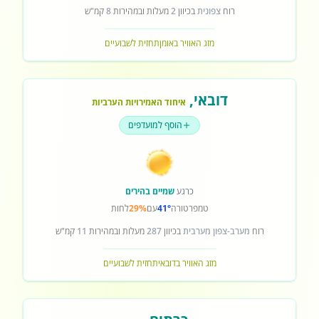
רוח
צפונית
בכיוון
2
מעלות ובמהירות
8
קמ"ש
מזג האוויר באומן
תחזית לשבועיים
דובאי
,
איחוד האמירויות הערביות
הוסף למועדפים
כרגע
שמיים בהירים
טמפרטורה
41°
עם
29%
לחות
רוח
מערב-צפון מערבית
בכיוון
287
מעלות ובמהירות
11
קמ"ש
מזג האוויר בדובאי
תחזית לשבועיים