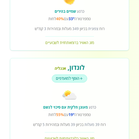
כרגע
שמיים בהירים
טמפרטורה
33°
עם
40%
לחות
רוח
צפונית
בכיוון
349
מעלות ובמהירות
3
קמ"ש
מזג האוויר ברומא
תחזית לשבועיים
לונדון
,
אנגליה
הוסף למועדפים
כרגע
מעונן חלקית עם סיכוי לגשם
טמפרטורה
19°
עם
55%
לחות
רוח
39 מעלות
בכיוון
39
מעלות ובמהירות
5
קמ"ש
מזג האוויר בלונדון
תחזית לשבועיים