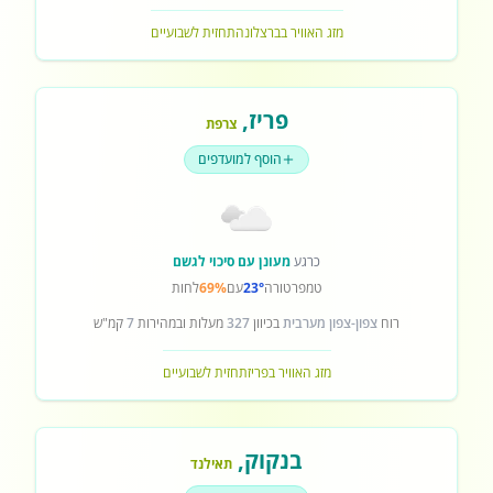
מזג האוויר בברצלונה
תחזית לשבועיים
פריז
,
צרפת
הוסף למועדפים
כרגע
מעונן עם סיכוי לגשם
טמפרטורה
23°
עם
69%
לחות
רוח
צפון-צפון מערבית
בכיוון
327
מעלות ובמהירות
7
קמ"ש
מזג האוויר בפריז
תחזית לשבועיים
בנקוק
,
תאילנד