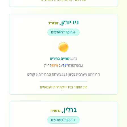
ניו יורק
,
ארה"ב
הוסף למועדפים
כרגע
שמיים בהירים
טמפרטורה
17°
עם
95%
לחות
רוח
דרום מערבית
בכיוון
221
מעלות ובמהירות
6
קמ"ש
מזג האוויר בניו יורק
תחזית לשבועיים
ברלין
,
גרמניה
הוסף למועדפים