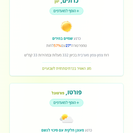
כרתים
,
יוון
הוסף למועדפים
כרגע
שמיים בהירים
טמפרטורה
27°
עם
57%
לחות
רוח
צפון-צפון מערבית
בכיוון
332
מעלות ובמהירות
33
קמ"ש
מזג האוויר בכרתים
תחזית לשבועיים
פורטו
,
פורטוגל
הוסף למועדפים
כרגע
מעונן חלקית עם סיכוי לגשם