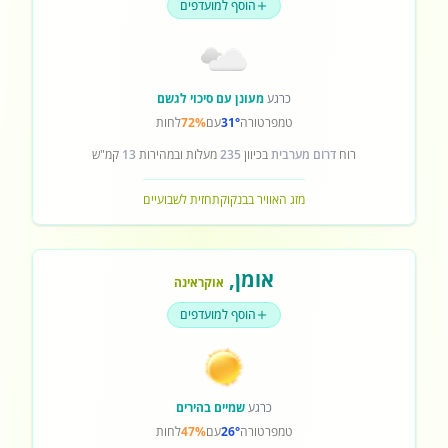
הוסף למועדפים
כרגע
מעונן עם סיכוי לגשם
טמפרטורה
31°
עם
72%
לחות
רוח
דרום מערבית
בכיוון
235
מעלות ובמהירות
13
קמ"ש
מזג האוויר בבנקוק
תחזית לשבועיים
אומן
,
אוקראינה
הוסף למועדפים
כרגע
שמיים בהירים
טמפרטורה
26°
עם
47%
לחות