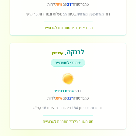
טמפרטורה
21°
עם
79%
לחות
רוח
מזרח-צפון מזרחית
בכיוון
59
מעלות ובמהירות
5
קמ"ש
מזג האוויר בפורטו
תחזית לשבועיים
לרנקה
,
קפריסין
הוסף למועדפים
כרגע
שמיים בהירים
טמפרטורה
32°
עם
39%
לחות
רוח
דרומית
בכיוון
184
מעלות ובמהירות
18
קמ"ש
מזג האוויר בלרנקה
תחזית לשבועיים