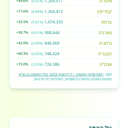
איטליה
1,269,017
+49.6%
(6.87%)
קפריסין
1,264,412
+17.6%
(6.84%)
צרפת
1,074,333
+25.5%
(5.81%)
גאורגיה
908,644
+30.7%
(4.91%)
גרמניה
848,069
+42.0%
(4.59%)
הונגריה
748,424
+60.3%
(4.05%)
אנגליה
726,586
+15.0%
(3.93%)
מקור:
רשות שדות התעופה – דו"ח שנתי 2025, נמל התעופה בן-גוריון
(תנועת נוסעים בטיסות בינלאומיות, התפלגות לפי מדינות)