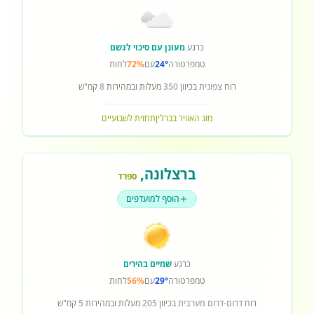
כרגע
מעונן עם סיכוי לגשם
טמפרטורה
24°
עם
72%
לחות
רוח
צפונית
בכיוון
350
מעלות ובמהירות
8
קמ"ש
מזג האוויר בברלין
תחזית לשבועיים
ברצלונה
,
ספרד
הוסף למועדפים
כרגע
שמיים בהירים
טמפרטורה
29°
עם
56%
לחות
רוח
דרום-דרום מערבית
בכיוון
205
מעלות ובמהירות
5
קמ"ש