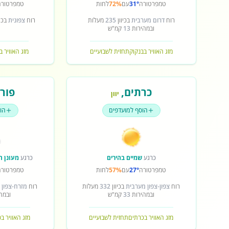
טמפרטורה
31°
עם
72%
לחות
טמפרטורה
רוח
דרום מערבית
בכיוון
235
מעלות
רוח
צפונית
בכיו
ובמהירות
13
קמ"ש
מזג האוויר בבנקוק
תחזית לשבועיים
מזג האוויר ב
כרתים
,
פורט
יוון
הוסף למועדפים
הו
כרגע
שמיים בהירים
כרגע
מעונן ח
טמפרטורה
27°
עם
57%
לחות
טמפרטורה
רוח
צפון-צפון מערבית
בכיוון
332
מעלות
רוח
מזרח-צפון 
ובמהירות
33
קמ"ש
ובמה
מזג האוויר בכרתים
תחזית לשבועיים
מזג האוויר ב