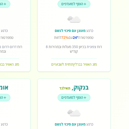
הוסף למועדפים
הו
כרגע
מעונן עם סיכוי לגשם
כרגע
ש
טמפרטורה
24°
עם
72%
לחות
טמפרטורה
רוח
צפונית
בכיוון
350
מעלות ובמהירות
8
רוח
דרום-דרום 
קמ"ש
ובמה
מזג האוויר בברלין
תחזית לשבועיים
מזג האוויר בב
בנקוק
,
אומ
תאילנד
הוסף למועדפים
הו
כרגע
מעונן עם סיכוי לגשם
כרגע
ש