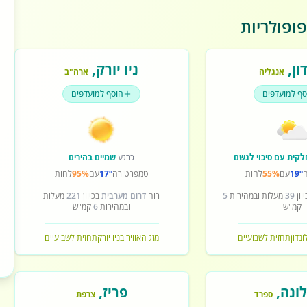
ופולריות
ון
,
ניו יורק
,
אנגליה
ארה"ב
סף למועדפים
הוסף למועדפים
לקית עם סיכוי לגשם
כרגע
שמיים בהירים
19°
עם
55%
לחות
טמפרטורה
17°
עם
95%
לחות
וון
39
מעלות ובמהירות
5
רוח
דרום מערבית
בכיוון
221
מעלות
קמ"ש
ובמהירות
6
קמ"ש
ונדון
תחזית לשבועיים
מזג האוויר בניו יורק
תחזית לשבועיים
ונה
,
פריז
,
ספרד
צרפת