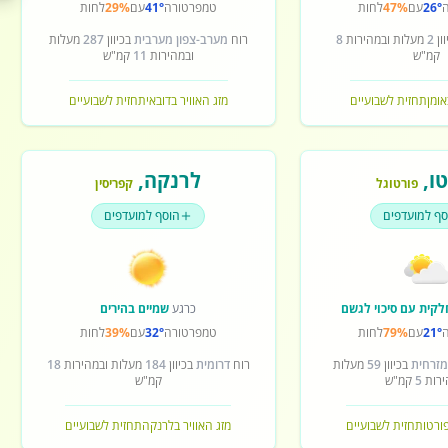
26°
עם
47%
לחות
טמפרטורה
41°
עם
29%
לחות
ון
2
מעלות ובמהירות
8
רוח
מערב-צפון מערבית
בכיוון
287
מעלות
קמ"ש
ובמהירות
11
קמ"ש
אומן
תחזית לשבועיים
מזג האוויר בדובאי
תחזית לשבועיים
ו
,
לרנקה
,
פורטוגל
קפריסין
סף למועדפים
הוסף למועדפים
לקית עם סיכוי לגשם
כרגע
שמיים בהירים
21°
עם
79%
לחות
טמפרטורה
32°
עם
39%
לחות
מזרחית
בכיוון
59
מעלות
רוח
דרומית
בכיוון
184
מעלות ובמהירות
18
ירות
5
קמ"ש
קמ"ש
פורטו
תחזית לשבועיים
מזג האוויר בלרנקה
תחזית לשבועיים