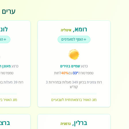
ערים פ
רומא
,
לונד
איטליה
הוסף למועדפים
הו
כרגע
שמיים בהירים
כרגע
מעונן ח
טמפרטורה
33°
עם
40%
לחות
טמפרטורה
רוח
צפונית
בכיוון
349
מעלות ובמהירות
3
רוח
39 מעלות
בכי
קמ"ש
מזג האוויר ברומא
תחזית לשבועיים
מזג האוויר בל
ברלין
,
ברצל
גרמניה