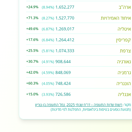
ארה"ב
1,652,277
+24.9%
(8.94%)
איחוד האמירויות
1,527,770
+71.3%
(8.27%)
איטליה
1,269,017
+49.6%
(6.87%)
קפריסין
1,264,412
+17.6%
(6.84%)
צרפת
1,074,333
+25.5%
(5.81%)
גאורגיה
908,644
+30.7%
(4.91%)
גרמניה
848,069
+42.0%
(4.59%)
הונגריה
748,424
+60.3%
(4.05%)
אנגליה
726,586
+15.0%
(3.93%)
מקור:
רשות שדות התעופה – דו"ח שנתי 2025, נמל התעופה בן-גוריון
(תנועת נוסעים בטיסות בינלאומיות, התפלגות לפי מדינות)