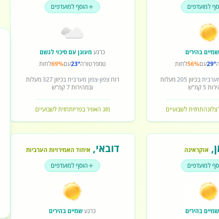
סף למועדפים
הוסף למועדפים
מיים בהירים
כרגע
מעונן עם סיכוי לגשם
29°
עם
56%
לחות
טמפרטורה
23°
עם
69%
לחות
מערבית
בכיוון
205
מעלות
רוח
צפון-צפון מערבית
בכיוון
327
מעלות
ירות
5
קמ"ש
ובמהירות
7
קמ"ש
רצלונה
תחזית לשבועיים
מזג האוויר בפריז
תחזית לשבועיים
ן
,
דובאי
,
אוקראינה
איחוד האמירויות הערביות
סף למועדפים
הוסף למועדפים
מיים בהירים
כרגע
שמיים בהירים