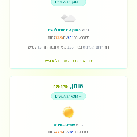
הוסף למועדפים
כרגע
מעונן עם סיכוי לגשם
טמפרטורה
31°
עם
72%
לחות
רוח
דרום מערבית
בכיוון
235
מעלות ובמהירות
13
קמ"ש
מזג האוויר בבנקוק
תחזית לשבועיים
אומן
,
אוקראינה
הוסף למועדפים
כרגע
שמיים בהירים
טמפרטורה
26°
עם
47%
לחות