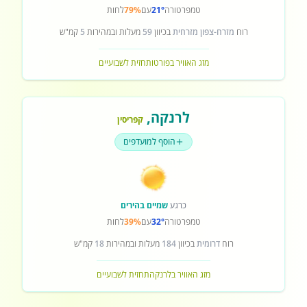
טמפרטורה
21°
עם
79%
לחות
רוח
מזרח-צפון מזרחית
בכיוון
59
מעלות ובמהירות
5
קמ"ש
מזג האוויר בפורטו
תחזית לשבועיים
לרנקה
,
קפריסין
הוסף למועדפים
כרגע
שמיים בהירים
טמפרטורה
32°
עם
39%
לחות
רוח
דרומית
בכיוון
184
מעלות ובמהירות
18
קמ"ש
מזג האוויר בלרנקה
תחזית לשבועיים