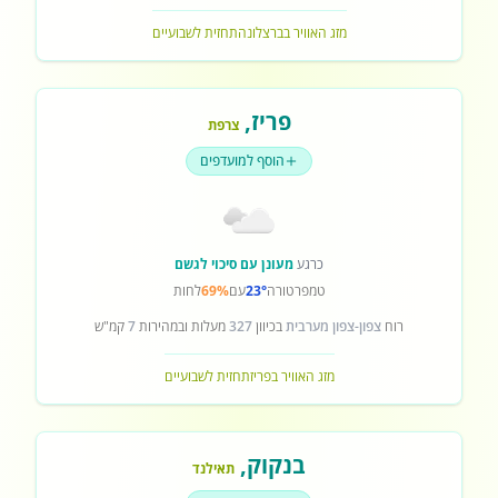
מזג האוויר בברצלונה
תחזית לשבועיים
פריז
,
צרפת
הוסף למועדפים
כרגע
מעונן עם סיכוי לגשם
טמפרטורה
23°
עם
69%
לחות
רוח
צפון-צפון מערבית
בכיוון
327
מעלות ובמהירות
7
קמ"ש
מזג האוויר בפריז
תחזית לשבועיים
בנקוק
,
תאילנד