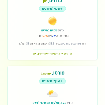
כרתים
,
יוון
הוסף למועדפים
כרגע
שמיים בהירים
טמפרטורה
27°
עם
57%
לחות
רוח
צפון-צפון מערבית
בכיוון
332
מעלות ובמהירות
33
קמ"ש
מזג האוויר בכרתים
תחזית לשבועיים
פורטו
,
פורטוגל
הוסף למועדפים
כרגע
מעונן חלקית עם סיכוי לגשם