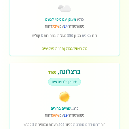
כרגע
מעונן עם סיכוי לגשם
טמפרטורה
24°
עם
72%
לחות
רוח
צפונית
בכיוון
350
מעלות ובמהירות
8
קמ"ש
מזג האוויר בברלין
תחזית לשבועיים
ברצלונה
,
ספרד
הוסף למועדפים
כרגע
שמיים בהירים
טמפרטורה
29°
עם
56%
לחות
רוח
דרום-דרום מערבית
בכיוון
205
מעלות ובמהירות
5
קמ"ש