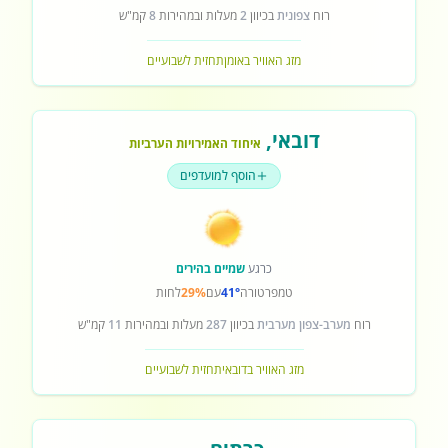
רוח
צפונית
בכיוון
2
מעלות ובמהירות
8
קמ"ש
מזג האוויר באומן
תחזית לשבועיים
דובאי
,
איחוד האמירויות הערביות
הוסף למועדפים
כרגע
שמיים בהירים
טמפרטורה
41°
עם
29%
לחות
רוח
מערב-צפון מערבית
בכיוון
287
מעלות ובמהירות
11
קמ"ש
מזג האוויר בדובאי
תחזית לשבועיים