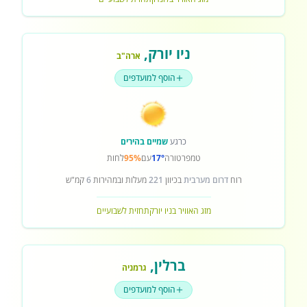
ניו יורק
,
ארה"ב
הוסף למועדפים
כרגע
שמיים בהירים
טמפרטורה
17°
עם
95%
לחות
רוח
דרום מערבית
בכיוון
221
מעלות ובמהירות
6
קמ"ש
מזג האוויר בניו יורק
תחזית לשבועיים
ברלין
,
גרמניה
הוסף למועדפים