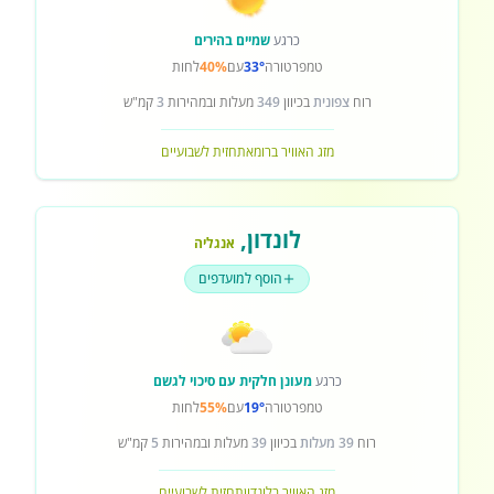
כרגע
שמיים בהירים
טמפרטורה
33°
עם
40%
לחות
רוח
צפונית
בכיוון
349
מעלות ובמהירות
3
קמ"ש
מזג האוויר ברומא
תחזית לשבועיים
לונדון
,
אנגליה
הוסף למועדפים
כרגע
מעונן חלקית עם סיכוי לגשם
טמפרטורה
19°
עם
55%
לחות
רוח
39 מעלות
בכיוון
39
מעלות ובמהירות
5
קמ"ש
מזג האוויר בלונדון
תחזית לשבועיים