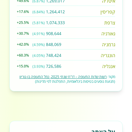
איטליה
1,269,017
+49.6%
(6.87%)
קפריסין
1,264,412
+17.6%
(6.84%)
צרפת
1,074,333
+25.5%
(5.81%)
גאורגיה
908,644
+30.7%
(4.91%)
גרמניה
848,069
+42.0%
(4.59%)
הונגריה
748,424
+60.3%
(4.05%)
אנגליה
726,586
+15.0%
(3.93%)
מקור:
רשות שדות התעופה – דו"ח שנתי 2025, נמל התעופה בן-גוריון
(תנועת נוסעים בטיסות בינלאומיות, התפלגות לפי מדינות)