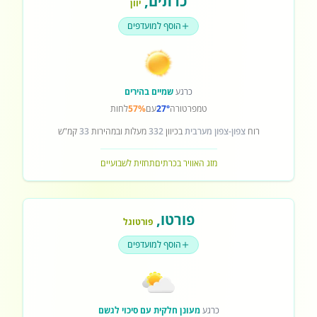
כרתים
,
יוון
הוסף למועדפים
כרגע
שמיים בהירים
טמפרטורה
27°
עם
57%
לחות
רוח
צפון-צפון מערבית
בכיוון
332
מעלות ובמהירות
33
קמ"ש
מזג האוויר בכרתים
תחזית לשבועיים
פורטו
,
פורטוגל
הוסף למועדפים
כרגע
מעונן חלקית עם סיכוי לגשם