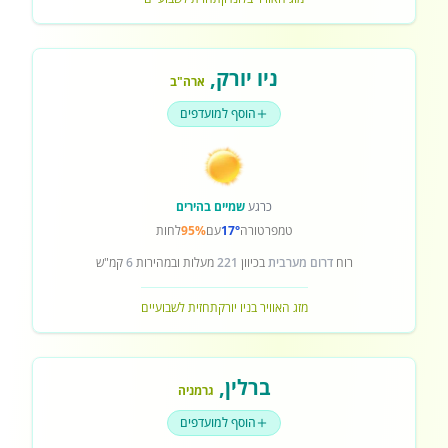
ניו יורק
,
ארה"ב
הוסף למועדפים
כרגע
שמיים בהירים
טמפרטורה
17°
עם
95%
לחות
רוח
דרום מערבית
בכיוון
221
מעלות ובמהירות
6
קמ"ש
מזג האוויר בניו יורק
תחזית לשבועיים
ברלין
,
גרמניה
הוסף למועדפים