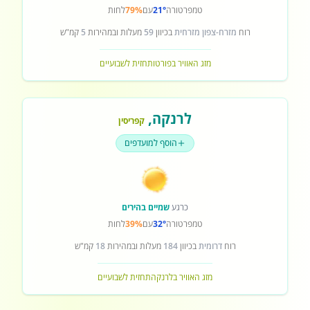
טמפרטורה
21°
עם
79%
לחות
רוח
מזרח-צפון מזרחית
בכיוון
59
מעלות ובמהירות
5
קמ"ש
מזג האוויר בפורטו
תחזית לשבועיים
לרנקה
,
קפריסין
הוסף למועדפים
כרגע
שמיים בהירים
טמפרטורה
32°
עם
39%
לחות
רוח
דרומית
בכיוון
184
מעלות ובמהירות
18
קמ"ש
מזג האוויר בלרנקה
תחזית לשבועיים