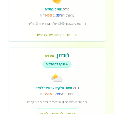
כרגע
שמיים בהירים
טמפרטורה
33°
עם
40%
לחות
רוח
צפונית
בכיוון
349
מעלות ובמהירות
3
קמ"ש
מזג האוויר ברומא
תחזית לשבועיים
לונדון
,
אנגליה
הוסף למועדפים
כרגע
מעונן חלקית עם סיכוי לגשם
טמפרטורה
19°
עם
55%
לחות
רוח
39 מעלות
בכיוון
39
מעלות ובמהירות
5
קמ"ש
מזג האוויר בלונדון
תחזית לשבועיים