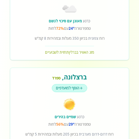
כרגע
מעונן עם סיכוי לגשם
טמפרטורה
24°
עם
72%
לחות
רוח
צפונית
בכיוון
350
מעלות ובמהירות
8
קמ"ש
מזג האוויר בברלין
תחזית לשבועיים
ברצלונה
,
ספרד
הוסף למועדפים
כרגע
שמיים בהירים
טמפרטורה
29°
עם
56%
לחות
רוח
דרום-דרום מערבית
בכיוון
205
מעלות ובמהירות
5
קמ"ש