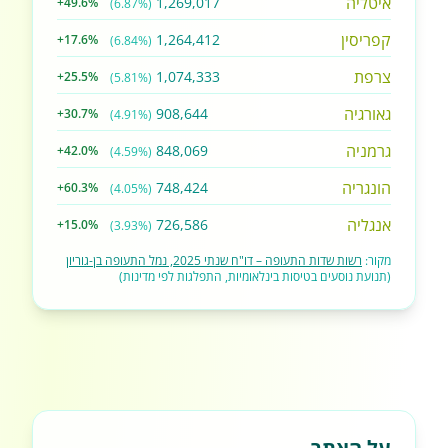
איטליה
1,269,017
+49.6%
(6.87%)
קפריסין
1,264,412
+17.6%
(6.84%)
צרפת
1,074,333
+25.5%
(5.81%)
גאורגיה
908,644
+30.7%
(4.91%)
גרמניה
848,069
+42.0%
(4.59%)
הונגריה
748,424
+60.3%
(4.05%)
אנגליה
726,586
+15.0%
(3.93%)
מקור:
רשות שדות התעופה – דו"ח שנתי 2025, נמל התעופה בן-גוריון
(תנועת נוסעים בטיסות בינלאומיות, התפלגות לפי מדינות)