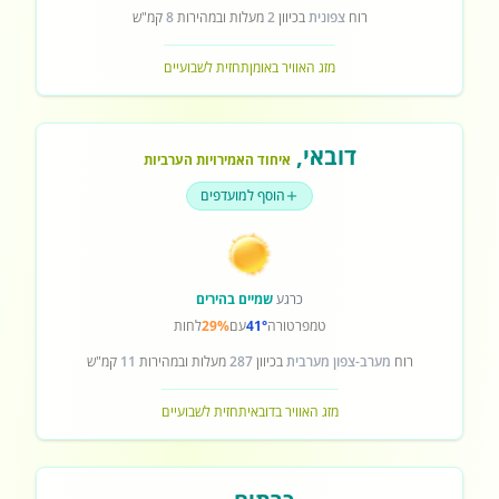
רוח
צפונית
בכיוון
2
מעלות ובמהירות
8
קמ"ש
מזג האוויר באומן
תחזית לשבועיים
דובאי
,
איחוד האמירויות הערביות
הוסף למועדפים
כרגע
שמיים בהירים
טמפרטורה
41°
עם
29%
לחות
רוח
מערב-צפון מערבית
בכיוון
287
מעלות ובמהירות
11
קמ"ש
מזג האוויר בדובאי
תחזית לשבועיים