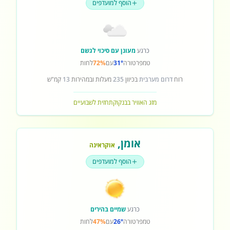
הוסף למועדפים
כרגע
מעונן עם סיכוי לגשם
טמפרטורה
31°
עם
72%
לחות
רוח
דרום מערבית
בכיוון
235
מעלות ובמהירות
13
קמ"ש
מזג האוויר בבנקוק
תחזית לשבועיים
אומן
,
אוקראינה
הוסף למועדפים
כרגע
שמיים בהירים
טמפרטורה
26°
עם
47%
לחות