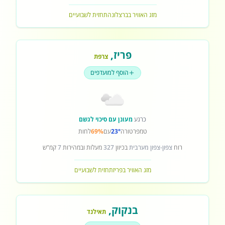
מזג האוויר בברצלונה
תחזית לשבועיים
פריז
,
צרפת
הוסף למועדפים
כרגע
מעונן עם סיכוי לגשם
טמפרטורה
23°
עם
69%
לחות
רוח
צפון-צפון מערבית
בכיוון
327
מעלות ובמהירות
7
קמ"ש
מזג האוויר בפריז
תחזית לשבועיים
בנקוק
,
תאילנד