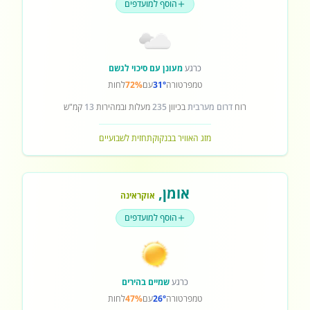
הוסף למועדפים
כרגע
מעונן עם סיכוי לגשם
טמפרטורה
31°
עם
72%
לחות
רוח
דרום מערבית
בכיוון
235
מעלות ובמהירות
13
קמ"ש
מזג האוויר בבנקוק
תחזית לשבועיים
אומן
,
אוקראינה
הוסף למועדפים
כרגע
שמיים בהירים
טמפרטורה
26°
עם
47%
לחות