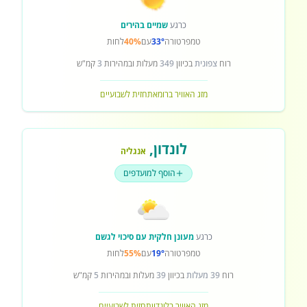
כרגע
שמיים בהירים
טמפרטורה
33°
עם
40%
לחות
רוח
צפונית
בכיוון
349
מעלות ובמהירות
3
קמ"ש
מזג האוויר ברומא
תחזית לשבועיים
לונדון
,
אנגליה
הוסף למועדפים
כרגע
מעונן חלקית עם סיכוי לגשם
טמפרטורה
19°
עם
55%
לחות
רוח
39 מעלות
בכיוון
39
מעלות ובמהירות
5
קמ"ש
מזג האוויר בלונדון
תחזית לשבועיים