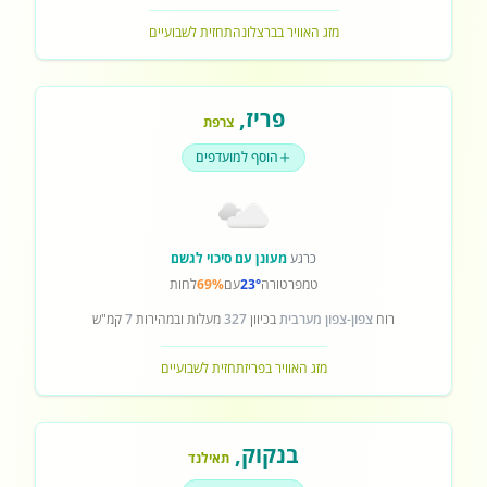
מזג האוויר בברצלונה
תחזית לשבועיים
פריז
,
צרפת
הוסף למועדפים
כרגע
מעונן עם סיכוי לגשם
טמפרטורה
23°
עם
69%
לחות
רוח
צפון-צפון מערבית
בכיוון
327
מעלות ובמהירות
7
קמ"ש
מזג האוויר בפריז
תחזית לשבועיים
בנקוק
,
תאילנד