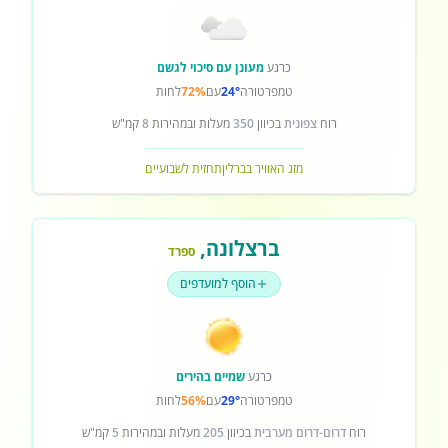
כרגע
מעונן עם סיכוי לגשם
טמפרטורה
24°
עם
72%
לחות
רוח
צפונית
בכיוון
350
מעלות ובמהירות
8
קמ"ש
מזג האוויר בברלין
תחזית לשבועיים
ברצלונה
,
ספרד
הוסף למועדפים
כרגע
שמיים בהירים
טמפרטורה
29°
עם
56%
לחות
רוח
דרום-דרום מערבית
בכיוון
205
מעלות ובמהירות
5
קמ"ש