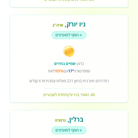
ניו יורק
,
ארה"ב
הוסף למועדפים
כרגע
שמיים בהירים
טמפרטורה
17°
עם
95%
לחות
רוח
דרום מערבית
בכיוון
221
מעלות ובמהירות
6
קמ"ש
מזג האוויר בניו יורק
תחזית לשבועיים
ברלין
,
גרמניה
הוסף למועדפים