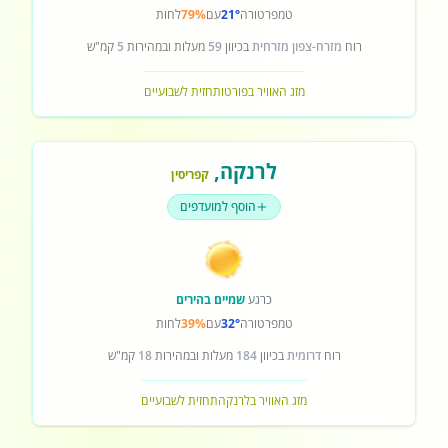
טמפרטורה
21°
עם
79%
לחות
רוח
מזרח-צפון מזרחית
בכיוון
59
מעלות ובמהירות
5
קמ"ש
מזג האוויר בפורטו
תחזית לשבועיים
לרנקה
,
קפריסין
הוסף למועדפים
כרגע
שמיים בהירים
טמפרטורה
32°
עם
39%
לחות
רוח
דרומית
בכיוון
184
מעלות ובמהירות
18
קמ"ש
מזג האוויר בלרנקה
תחזית לשבועיים