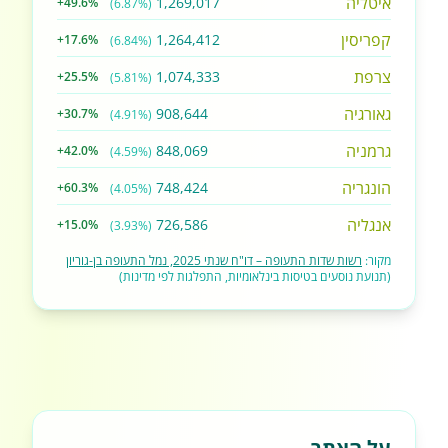
איטליה
1,269,017
+49.6%
(6.87%)
קפריסין
1,264,412
+17.6%
(6.84%)
צרפת
1,074,333
+25.5%
(5.81%)
גאורגיה
908,644
+30.7%
(4.91%)
גרמניה
848,069
+42.0%
(4.59%)
הונגריה
748,424
+60.3%
(4.05%)
אנגליה
726,586
+15.0%
(3.93%)
מקור:
רשות שדות התעופה – דו"ח שנתי 2025, נמל התעופה בן-גוריון
(תנועת נוסעים בטיסות בינלאומיות, התפלגות לפי מדינות)