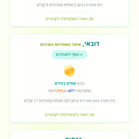
רוח
צפונית
בכיוון
2
מעלות ובמהירות
8
קמ"ש
מזג האוויר באומן
תחזית לשבועיים
דובאי
,
איחוד האמירויות הערביות
הוסף למועדפים
כרגע
שמיים בהירים
טמפרטורה
41°
עם
29%
לחות
רוח
מערב-צפון מערבית
בכיוון
287
מעלות ובמהירות
11
קמ"ש
מזג האוויר בדובאי
תחזית לשבועיים