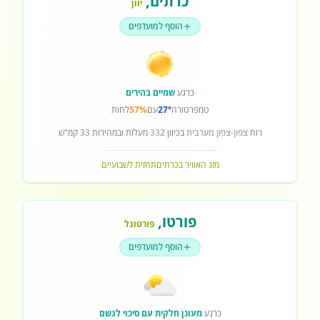
כרתים
,
יוון
הוסף למועדפים
כרגע
שמיים בהירים
טמפרטורה
27°
עם
57%
לחות
רוח
צפון-צפון מערבית
בכיוון
332
מעלות ובמהירות
33
קמ"ש
מזג האוויר בכרתים
תחזית לשבועיים
פורטו
,
פורטוגל
הוסף למועדפים
כרגע
מעונן חלקית עם סיכוי לגשם