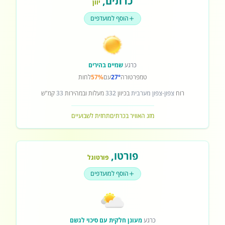
כרתים
,
יוון
הוסף למועדפים
כרגע
שמיים בהירים
טמפרטורה
27°
עם
57%
לחות
רוח
צפון-צפון מערבית
בכיוון
332
מעלות ובמהירות
33
קמ"ש
מזג האוויר בכרתים
תחזית לשבועיים
פורטו
,
פורטוגל
הוסף למועדפים
כרגע
מעונן חלקית עם סיכוי לגשם