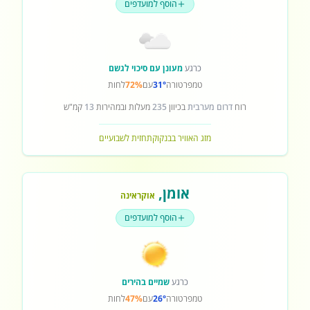
הוסף למועדפים
כרגע
מעונן עם סיכוי לגשם
טמפרטורה
31°
עם
72%
לחות
רוח
דרום מערבית
בכיוון
235
מעלות ובמהירות
13
קמ"ש
מזג האוויר בבנקוק
תחזית לשבועיים
אומן
,
אוקראינה
הוסף למועדפים
כרגע
שמיים בהירים
טמפרטורה
26°
עם
47%
לחות