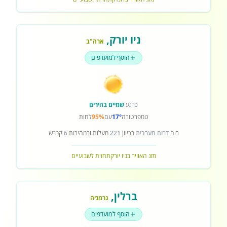
ניו יורק
,
ארה"ב
הוסף למועדפים
כרגע
שמיים בהירים
טמפרטורה
17°
עם
95%
לחות
רוח
דרום מערבית
בכיוון
221
מעלות ובמהירות
6
קמ"ש
מזג האוויר בניו יורק
תחזית לשבועיים
ברלין
,
גרמניה
הוסף למועדפים