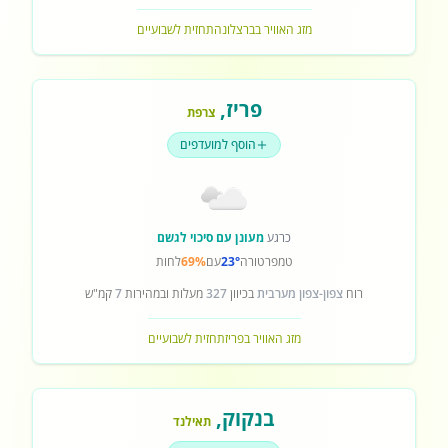
מזג האוויר בברצלונה
תחזית לשבועיים
פריז
,
צרפת
הוסף למועדפים
כרגע
מעונן עם סיכוי לגשם
טמפרטורה
23°
עם
69%
לחות
רוח
צפון-צפון מערבית
בכיוון
327
מעלות ובמהירות
7
קמ"ש
מזג האוויר בפריז
תחזית לשבועיים
בנקוק
,
תאילנד