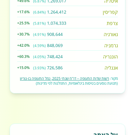
איטליה
1,269,017
+49.6%
(6.87%)
קפריסין
1,264,412
+17.6%
(6.84%)
צרפת
1,074,333
+25.5%
(5.81%)
גאורגיה
908,644
+30.7%
(4.91%)
גרמניה
848,069
+42.0%
(4.59%)
הונגריה
748,424
+60.3%
(4.05%)
אנגליה
726,586
+15.0%
(3.93%)
מקור:
רשות שדות התעופה – דו"ח שנתי 2025, נמל התעופה בן-גוריון
(תנועת נוסעים בטיסות בינלאומיות, התפלגות לפי מדינות)