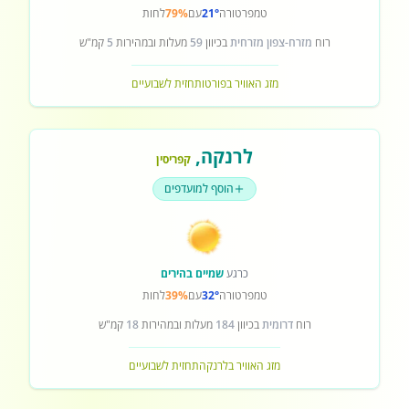
טמפרטורה
21°
עם
79%
לחות
רוח
מזרח-צפון מזרחית
בכיוון
59
מעלות ובמהירות
5
קמ"ש
מזג האוויר בפורטו
תחזית לשבועיים
לרנקה
,
קפריסין
הוסף למועדפים
כרגע
שמיים בהירים
טמפרטורה
32°
עם
39%
לחות
רוח
דרומית
בכיוון
184
מעלות ובמהירות
18
קמ"ש
מזג האוויר בלרנקה
תחזית לשבועיים