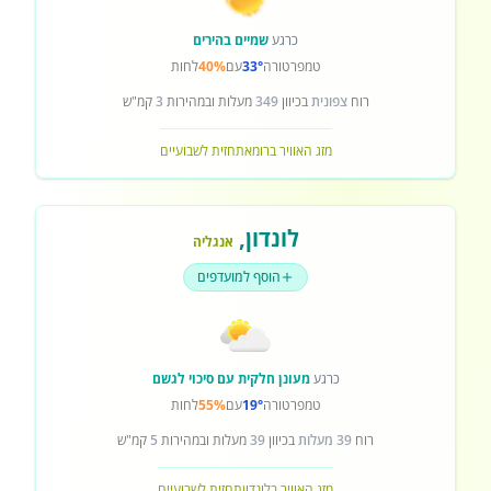
כרגע
שמיים בהירים
טמפרטורה
33°
עם
40%
לחות
רוח
צפונית
בכיוון
349
מעלות ובמהירות
3
קמ"ש
מזג האוויר ברומא
תחזית לשבועיים
לונדון
,
אנגליה
הוסף למועדפים
כרגע
מעונן חלקית עם סיכוי לגשם
טמפרטורה
19°
עם
55%
לחות
רוח
39 מעלות
בכיוון
39
מעלות ובמהירות
5
קמ"ש
מזג האוויר בלונדון
תחזית לשבועיים