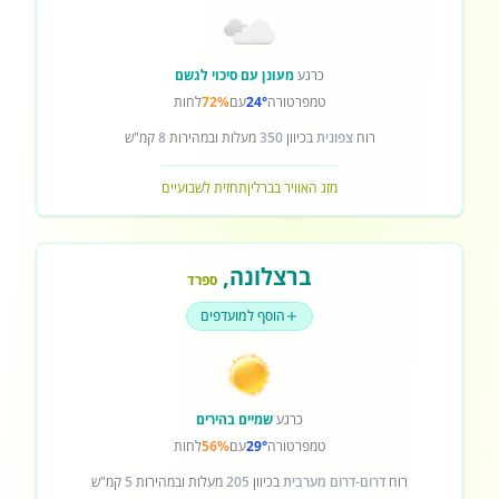
כרגע
מעונן עם סיכוי לגשם
טמפרטורה
24°
עם
72%
לחות
רוח
צפונית
בכיוון
350
מעלות ובמהירות
8
קמ"ש
מזג האוויר בברלין
תחזית לשבועיים
ברצלונה
,
ספרד
הוסף למועדפים
כרגע
שמיים בהירים
טמפרטורה
29°
עם
56%
לחות
רוח
דרום-דרום מערבית
בכיוון
205
מעלות ובמהירות
5
קמ"ש