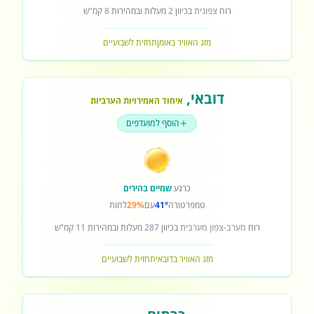
רוח
צפונית
בכיוון
2
מעלות ובמהירות
8
קמ"ש
מזג האוויר באומן
תחזית לשבועיים
דובאי
,
איחוד האמירויות הערביות
הוסף למועדפים
כרגע
שמיים בהירים
טמפרטורה
41°
עם
29%
לחות
רוח
מערב-צפון מערבית
בכיוון
287
מעלות ובמהירות
11
קמ"ש
מזג האוויר בדובאי
תחזית לשבועיים