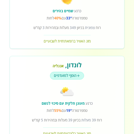
כרגע
שמיים בהירים
טמפרטורה
33°
עם
40%
לחות
רוח
צפונית
בכיוון
349
מעלות ובמהירות
3
קמ"ש
מזג האוויר ברומא
תחזית לשבועיים
לונדון
,
אנגליה
הוסף למועדפים
כרגע
מעונן חלקית עם סיכוי לגשם
טמפרטורה
19°
עם
55%
לחות
רוח
39 מעלות
בכיוון
39
מעלות ובמהירות
5
קמ"ש
מזג האוויר בלונדון
תחזית לשבועיים