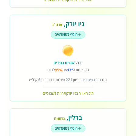
ניו יורק
,
ארה"ב
הוסף למועדפים
כרגע
שמיים בהירים
טמפרטורה
17°
עם
95%
לחות
רוח
דרום מערבית
בכיוון
221
מעלות ובמהירות
6
קמ"ש
מזג האוויר בניו יורק
תחזית לשבועיים
ברלין
,
גרמניה
הוסף למועדפים