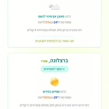
כרגע
מעונן עם סיכוי לגשם
טמפרטורה
24°
עם
72%
לחות
רוח
צפונית
בכיוון
350
מעלות ובמהירות
8
קמ"ש
מזג האוויר בברלין
תחזית לשבועיים
ברצלונה
,
ספרד
הוסף למועדפים
כרגע
שמיים בהירים
טמפרטורה
29°
עם
56%
לחות
רוח
דרום-דרום מערבית
בכיוון
205
מעלות ובמהירות
5
קמ"ש