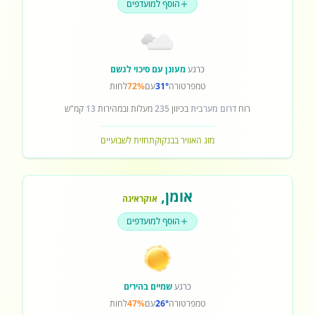
הוסף למועדפים
כרגע
מעונן עם סיכוי לגשם
טמפרטורה
31°
עם
72%
לחות
רוח
דרום מערבית
בכיוון
235
מעלות ובמהירות
13
קמ"ש
מזג האוויר בבנקוק
תחזית לשבועיים
אומן
,
אוקראינה
הוסף למועדפים
כרגע
שמיים בהירים
טמפרטורה
26°
עם
47%
לחות