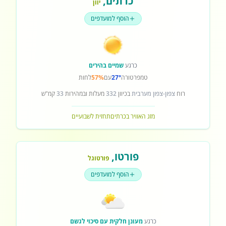
כרתים
,
יוון
הוסף למועדפים
כרגע
שמיים בהירים
טמפרטורה
27°
עם
57%
לחות
רוח
צפון-צפון מערבית
בכיוון
332
מעלות ובמהירות
33
קמ"ש
מזג האוויר בכרתים
תחזית לשבועיים
פורטו
,
פורטוגל
הוסף למועדפים
כרגע
מעונן חלקית עם סיכוי לגשם