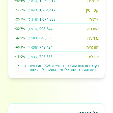
איטליה
1,269,017
+49.6%
(6.87%)
קפריסין
1,264,412
+17.6%
(6.84%)
צרפת
1,074,333
+25.5%
(5.81%)
גאורגיה
908,644
+30.7%
(4.91%)
גרמניה
848,069
+42.0%
(4.59%)
הונגריה
748,424
+60.3%
(4.05%)
אנגליה
726,586
+15.0%
(3.93%)
מקור:
רשות שדות התעופה – דו"ח שנתי 2025, נמל התעופה בן-גוריון
(תנועת נוסעים בטיסות בינלאומיות, התפלגות לפי מדינות)