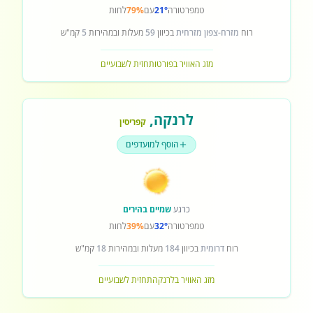
טמפרטורה
21°
עם
79%
לחות
רוח
מזרח-צפון מזרחית
בכיוון
59
מעלות ובמהירות
5
קמ"ש
מזג האוויר בפורטו
תחזית לשבועיים
לרנקה
,
קפריסין
הוסף למועדפים
כרגע
שמיים בהירים
טמפרטורה
32°
עם
39%
לחות
רוח
דרומית
בכיוון
184
מעלות ובמהירות
18
קמ"ש
מזג האוויר בלרנקה
תחזית לשבועיים