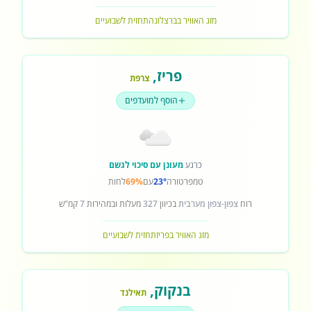
מזג האוויר בברצלונה
תחזית לשבועיים
פריז
,
צרפת
הוסף למועדפים
כרגע
מעונן עם סיכוי לגשם
טמפרטורה
23°
עם
69%
לחות
רוח
צפון-צפון מערבית
בכיוון
327
מעלות ובמהירות
7
קמ"ש
מזג האוויר בפריז
תחזית לשבועיים
בנקוק
,
תאילנד