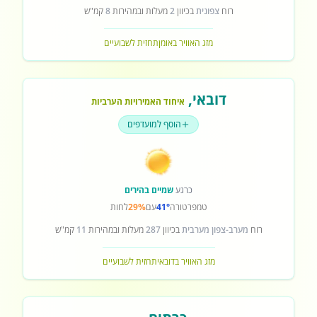
רוח
צפונית
בכיוון
2
מעלות ובמהירות
8
קמ"ש
מזג האוויר באומן
תחזית לשבועיים
דובאי
,
איחוד האמירויות הערביות
הוסף למועדפים
כרגע
שמיים בהירים
טמפרטורה
41°
עם
29%
לחות
רוח
מערב-צפון מערבית
בכיוון
287
מעלות ובמהירות
11
קמ"ש
מזג האוויר בדובאי
תחזית לשבועיים