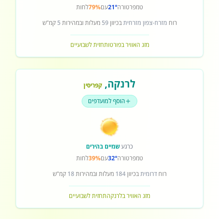
טמפרטורה
21°
עם
79%
לחות
רוח
מזרח-צפון מזרחית
בכיוון
59
מעלות ובמהירות
5
קמ"ש
מזג האוויר בפורטו
תחזית לשבועיים
לרנקה
,
קפריסין
הוסף למועדפים
כרגע
שמיים בהירים
טמפרטורה
32°
עם
39%
לחות
רוח
דרומית
בכיוון
184
מעלות ובמהירות
18
קמ"ש
מזג האוויר בלרנקה
תחזית לשבועיים