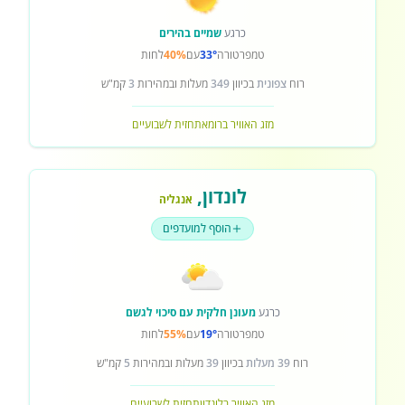
כרגע
שמיים בהירים
טמפרטורה
33°
עם
40%
לחות
רוח
צפונית
בכיוון
349
מעלות ובמהירות
3
קמ"ש
מזג האוויר ברומא
תחזית לשבועיים
לונדון
,
אנגליה
הוסף למועדפים
כרגע
מעונן חלקית עם סיכוי לגשם
טמפרטורה
19°
עם
55%
לחות
רוח
39 מעלות
בכיוון
39
מעלות ובמהירות
5
קמ"ש
מזג האוויר בלונדון
תחזית לשבועיים