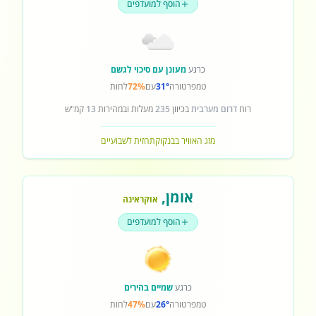
הוסף למועדפים
כרגע
מעונן עם סיכוי לגשם
טמפרטורה
31°
עם
72%
לחות
רוח
דרום מערבית
בכיוון
235
מעלות ובמהירות
13
קמ"ש
מזג האוויר בבנקוק
תחזית לשבועיים
אומן
,
אוקראינה
הוסף למועדפים
כרגע
שמיים בהירים
טמפרטורה
26°
עם
47%
לחות