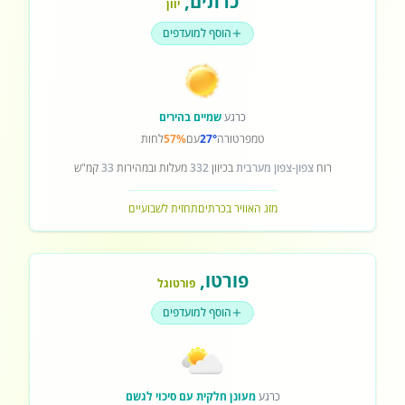
כרתים
,
יוון
הוסף למועדפים
כרגע
שמיים בהירים
טמפרטורה
27°
עם
57%
לחות
רוח
צפון-צפון מערבית
בכיוון
332
מעלות ובמהירות
33
קמ"ש
מזג האוויר בכרתים
תחזית לשבועיים
פורטו
,
פורטוגל
הוסף למועדפים
כרגע
מעונן חלקית עם סיכוי לגשם