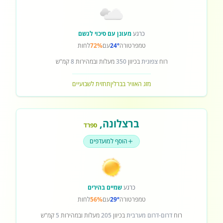
כרגע
מעונן עם סיכוי לגשם
טמפרטורה
24°
עם
72%
לחות
רוח
צפונית
בכיוון
350
מעלות ובמהירות
8
קמ"ש
מזג האוויר בברלין
תחזית לשבועיים
ברצלונה
,
ספרד
הוסף למועדפים
כרגע
שמיים בהירים
טמפרטורה
29°
עם
56%
לחות
רוח
דרום-דרום מערבית
בכיוון
205
מעלות ובמהירות
5
קמ"ש