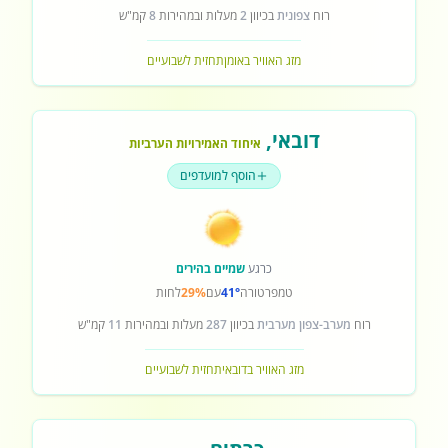
רוח
צפונית
בכיוון
2
מעלות ובמהירות
8
קמ"ש
מזג האוויר באומן
תחזית לשבועיים
דובאי
,
איחוד האמירויות הערביות
הוסף למועדפים
כרגע
שמיים בהירים
טמפרטורה
41°
עם
29%
לחות
רוח
מערב-צפון מערבית
בכיוון
287
מעלות ובמהירות
11
קמ"ש
מזג האוויר בדובאי
תחזית לשבועיים