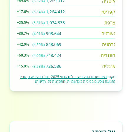
איטליה
1,269,017
+49.6%
(6.87%)
קפריסין
1,264,412
+17.6%
(6.84%)
צרפת
1,074,333
+25.5%
(5.81%)
גאורגיה
908,644
+30.7%
(4.91%)
גרמניה
848,069
+42.0%
(4.59%)
הונגריה
748,424
+60.3%
(4.05%)
אנגליה
726,586
+15.0%
(3.93%)
מקור:
רשות שדות התעופה – דו"ח שנתי 2025, נמל התעופה בן-גוריון
(תנועת נוסעים בטיסות בינלאומיות, התפלגות לפי מדינות)