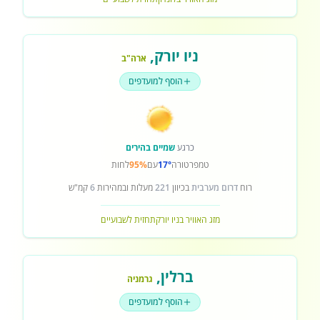
ניו יורק
,
ארה"ב
הוסף למועדפים
כרגע
שמיים בהירים
טמפרטורה
17°
עם
95%
לחות
רוח
דרום מערבית
בכיוון
221
מעלות ובמהירות
6
קמ"ש
מזג האוויר בניו יורק
תחזית לשבועיים
ברלין
,
גרמניה
הוסף למועדפים