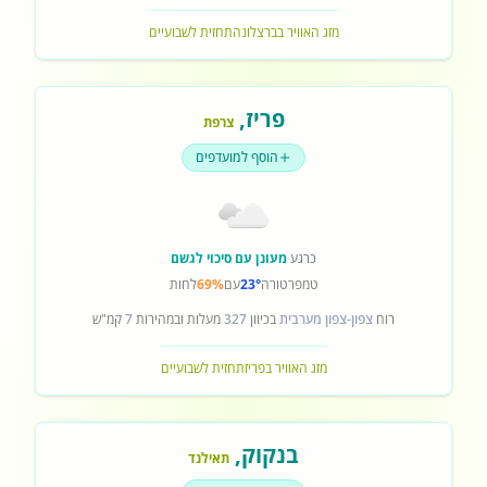
מזג האוויר בברצלונה
תחזית לשבועיים
פריז
,
צרפת
הוסף למועדפים
כרגע
מעונן עם סיכוי לגשם
טמפרטורה
23°
עם
69%
לחות
רוח
צפון-צפון מערבית
בכיוון
327
מעלות ובמהירות
7
קמ"ש
מזג האוויר בפריז
תחזית לשבועיים
בנקוק
,
תאילנד