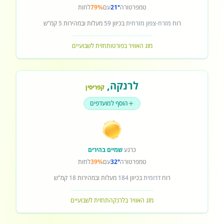
טמפרטורה
21°
עם
79%
לחות
רוח
מזרח-צפון מזרחית
בכיוון
59
מעלות ובמהירות
5
קמ"ש
מזג האוויר בפורטו
תחזית לשבועיים
לרנקה
,
קפריסין
הוסף למועדפים
כרגע
שמיים בהירים
טמפרטורה
32°
עם
39%
לחות
רוח
דרומית
בכיוון
184
מעלות ובמהירות
18
קמ"ש
מזג האוויר בלרנקה
תחזית לשבועיים