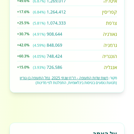
איטליה
1,269,017
+49.6%
(6.87%)
קפריסין
1,264,412
+17.6%
(6.84%)
צרפת
1,074,333
+25.5%
(5.81%)
גאורגיה
908,644
+30.7%
(4.91%)
גרמניה
848,069
+42.0%
(4.59%)
הונגריה
748,424
+60.3%
(4.05%)
אנגליה
726,586
+15.0%
(3.93%)
מקור:
רשות שדות התעופה – דו"ח שנתי 2025, נמל התעופה בן-גוריון
(תנועת נוסעים בטיסות בינלאומיות, התפלגות לפי מדינות)