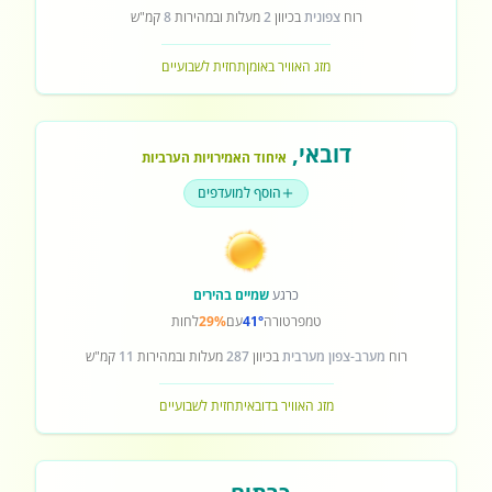
רוח
צפונית
בכיוון
2
מעלות ובמהירות
8
קמ"ש
מזג האוויר באומן
תחזית לשבועיים
דובאי
,
איחוד האמירויות הערביות
הוסף למועדפים
כרגע
שמיים בהירים
טמפרטורה
41°
עם
29%
לחות
רוח
מערב-צפון מערבית
בכיוון
287
מעלות ובמהירות
11
קמ"ש
מזג האוויר בדובאי
תחזית לשבועיים