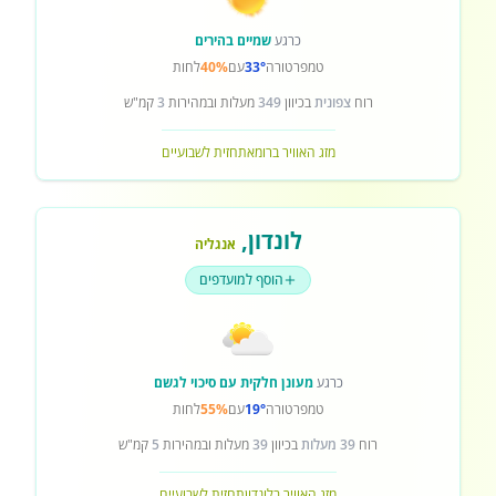
כרגע
שמיים בהירים
טמפרטורה
33°
עם
40%
לחות
רוח
צפונית
בכיוון
349
מעלות ובמהירות
3
קמ"ש
מזג האוויר ברומא
תחזית לשבועיים
לונדון
,
אנגליה
הוסף למועדפים
כרגע
מעונן חלקית עם סיכוי לגשם
טמפרטורה
19°
עם
55%
לחות
רוח
39 מעלות
בכיוון
39
מעלות ובמהירות
5
קמ"ש
מזג האוויר בלונדון
תחזית לשבועיים