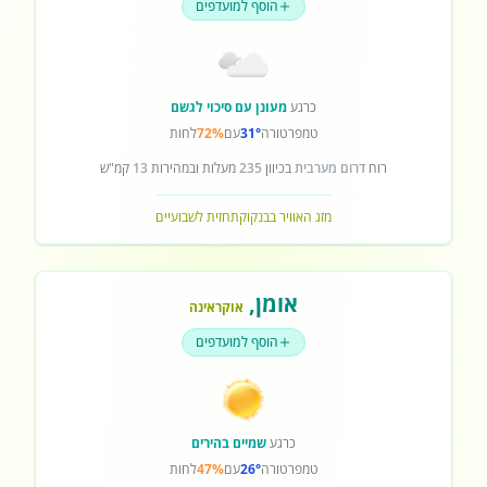
הוסף למועדפים
כרגע
מעונן עם סיכוי לגשם
טמפרטורה
31°
עם
72%
לחות
רוח
דרום מערבית
בכיוון
235
מעלות ובמהירות
13
קמ"ש
מזג האוויר בבנקוק
תחזית לשבועיים
אומן
,
אוקראינה
הוסף למועדפים
כרגע
שמיים בהירים
טמפרטורה
26°
עם
47%
לחות