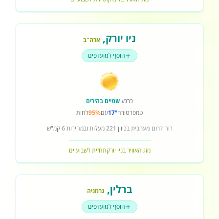
ניו יורק
,
ארה"ב
הוסף למועדפים
כרגע
שמיים בהירים
טמפרטורה
17°
עם
95%
לחות
רוח
דרום מערבית
בכיוון
221
מעלות ובמהירות
6
קמ"ש
מזג האוויר בניו יורק
תחזית לשבועיים
ברלין
,
גרמניה
הוסף למועדפים