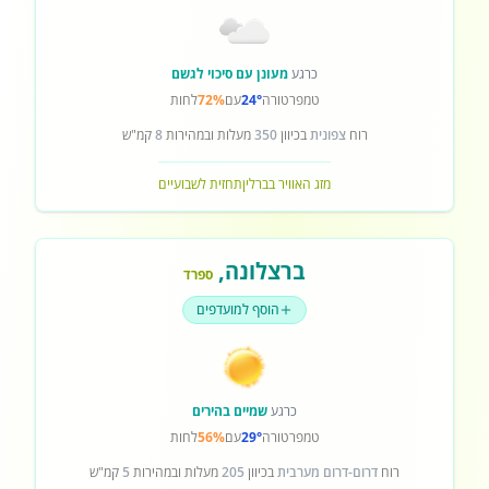
כרגע
מעונן עם סיכוי לגשם
טמפרטורה
24°
עם
72%
לחות
רוח
צפונית
בכיוון
350
מעלות ובמהירות
8
קמ"ש
מזג האוויר בברלין
תחזית לשבועיים
ברצלונה
,
ספרד
הוסף למועדפים
כרגע
שמיים בהירים
טמפרטורה
29°
עם
56%
לחות
רוח
דרום-דרום מערבית
בכיוון
205
מעלות ובמהירות
5
קמ"ש