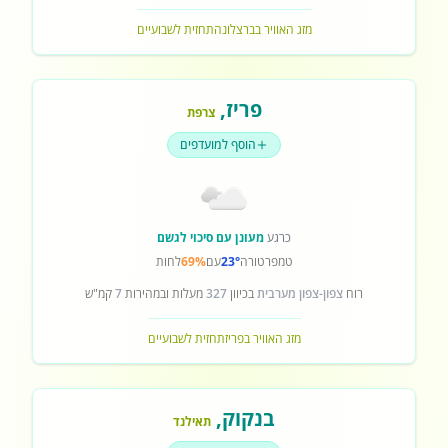
מזג האוויר בברצלונה
תחזית לשבועיים
פריז
,
צרפת
הוסף למועדפים
כרגע
מעונן עם סיכוי לגשם
טמפרטורה
23°
עם
69%
לחות
רוח
צפון-צפון מערבית
בכיוון
327
מעלות ובמהירות
7
קמ"ש
מזג האוויר בפריז
תחזית לשבועיים
בנקוק
,
תאילנד