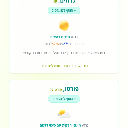
כרתים
,
יוון
הוסף למועדפים
כרגע
שמיים בהירים
טמפרטורה
27°
עם
57%
לחות
רוח
צפון-צפון מערבית
בכיוון
332
מעלות ובמהירות
33
קמ"ש
מזג האוויר בכרתים
תחזית לשבועיים
פורטו
,
פורטוגל
הוסף למועדפים
כרגע
מעונן חלקית עם סיכוי לגשם