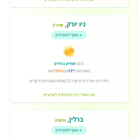
ניו יורק
,
ארה"ב
הוסף למועדפים
כרגע
שמיים בהירים
טמפרטורה
17°
עם
95%
לחות
רוח
דרום מערבית
בכיוון
221
מעלות ובמהירות
6
קמ"ש
מזג האוויר בניו יורק
תחזית לשבועיים
ברלין
,
גרמניה
הוסף למועדפים