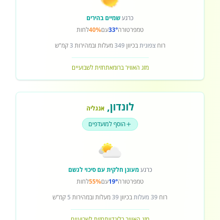
כרגע
שמיים בהירים
טמפרטורה
33°
עם
40%
לחות
רוח
צפונית
בכיוון
349
מעלות ובמהירות
3
קמ"ש
מזג האוויר ברומא
תחזית לשבועיים
לונדון
,
אנגליה
הוסף למועדפים
כרגע
מעונן חלקית עם סיכוי לגשם
טמפרטורה
19°
עם
55%
לחות
רוח
39 מעלות
בכיוון
39
מעלות ובמהירות
5
קמ"ש
מזג האוויר בלונדון
תחזית לשבועיים