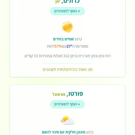
כרתים
,
יוון
הוסף למועדפים
כרגע
שמיים בהירים
טמפרטורה
27°
עם
57%
לחות
רוח
צפון-צפון מערבית
בכיוון
332
מעלות ובמהירות
33
קמ"ש
מזג האוויר בכרתים
תחזית לשבועיים
פורטו
,
פורטוגל
הוסף למועדפים
כרגע
מעונן חלקית עם סיכוי לגשם