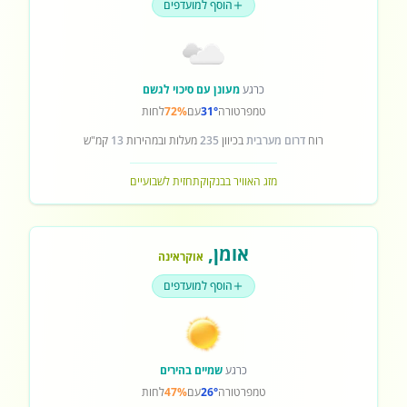
הוסף למועדפים
כרגע
מעונן עם סיכוי לגשם
טמפרטורה
31°
עם
72%
לחות
רוח
דרום מערבית
בכיוון
235
מעלות ובמהירות
13
קמ"ש
מזג האוויר בבנקוק
תחזית לשבועיים
אומן
,
אוקראינה
הוסף למועדפים
כרגע
שמיים בהירים
טמפרטורה
26°
עם
47%
לחות