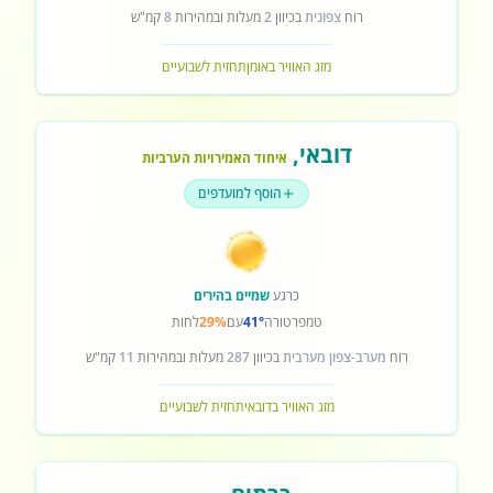
רוח
צפונית
בכיוון
2
מעלות ובמהירות
8
קמ"ש
מזג האוויר באומן
תחזית לשבועיים
דובאי
,
איחוד האמירויות הערביות
הוסף למועדפים
כרגע
שמיים בהירים
טמפרטורה
41°
עם
29%
לחות
רוח
מערב-צפון מערבית
בכיוון
287
מעלות ובמהירות
11
קמ"ש
מזג האוויר בדובאי
תחזית לשבועיים