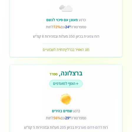
כרגע
מעונן עם סיכוי לגשם
טמפרטורה
24°
עם
72%
לחות
רוח
צפונית
בכיוון
350
מעלות ובמהירות
8
קמ"ש
מזג האוויר בברלין
תחזית לשבועיים
ברצלונה
,
ספרד
הוסף למועדפים
כרגע
שמיים בהירים
טמפרטורה
29°
עם
56%
לחות
רוח
דרום-דרום מערבית
בכיוון
205
מעלות ובמהירות
5
קמ"ש