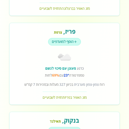
מזג האוויר בברצלונה
תחזית לשבועיים
פריז
,
צרפת
הוסף למועדפים
כרגע
מעונן עם סיכוי לגשם
טמפרטורה
23°
עם
69%
לחות
רוח
צפון-צפון מערבית
בכיוון
327
מעלות ובמהירות
7
קמ"ש
מזג האוויר בפריז
תחזית לשבועיים
בנקוק
,
תאילנד