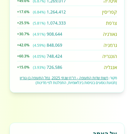
איטליה
1,269,017
+49.6%
(6.87%)
קפריסין
1,264,412
+17.6%
(6.84%)
צרפת
1,074,333
+25.5%
(5.81%)
גאורגיה
908,644
+30.7%
(4.91%)
גרמניה
848,069
+42.0%
(4.59%)
הונגריה
748,424
+60.3%
(4.05%)
אנגליה
726,586
+15.0%
(3.93%)
מקור:
רשות שדות התעופה – דו"ח שנתי 2025, נמל התעופה בן-גוריון
(תנועת נוסעים בטיסות בינלאומיות, התפלגות לפי מדינות)