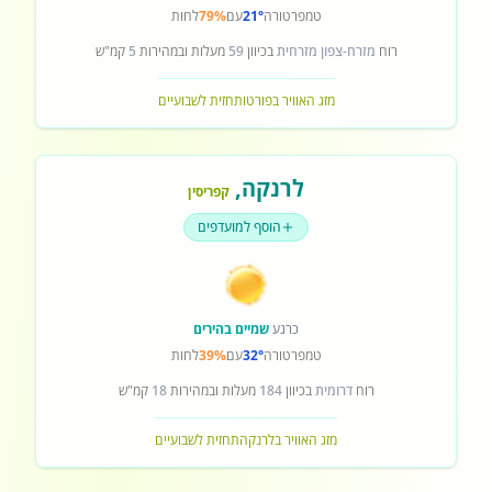
טמפרטורה
21°
עם
79%
לחות
רוח
מזרח-צפון מזרחית
בכיוון
59
מעלות ובמהירות
5
קמ"ש
מזג האוויר בפורטו
תחזית לשבועיים
לרנקה
,
קפריסין
הוסף למועדפים
כרגע
שמיים בהירים
טמפרטורה
32°
עם
39%
לחות
רוח
דרומית
בכיוון
184
מעלות ובמהירות
18
קמ"ש
מזג האוויר בלרנקה
תחזית לשבועיים