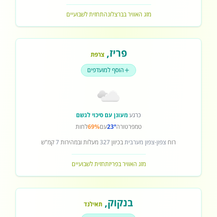
מזג האוויר בברצלונה
תחזית לשבועיים
פריז
,
צרפת
הוסף למועדפים
כרגע
מעונן עם סיכוי לגשם
טמפרטורה
23°
עם
69%
לחות
רוח
צפון-צפון מערבית
בכיוון
327
מעלות ובמהירות
7
קמ"ש
מזג האוויר בפריז
תחזית לשבועיים
בנקוק
,
תאילנד