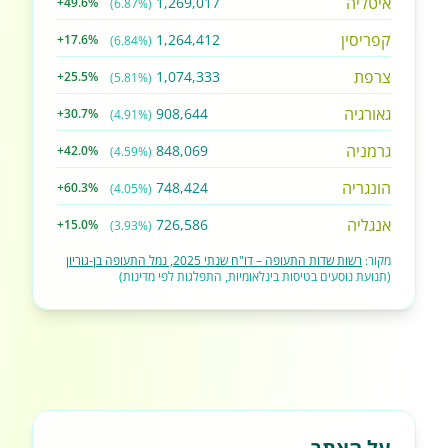
איטליה
1,269,017
+49.6%
(6.87%)
קפריסין
1,264,412
+17.6%
(6.84%)
צרפת
1,074,333
+25.5%
(5.81%)
גאורגיה
908,644
+30.7%
(4.91%)
גרמניה
848,069
+42.0%
(4.59%)
הונגריה
748,424
+60.3%
(4.05%)
אנגליה
726,586
+15.0%
(3.93%)
מקור:
רשות שדות התעופה – דו"ח שנתי 2025, נמל התעופה בן-גוריון
(תנועת נוסעים בטיסות בינלאומיות, התפלגות לפי מדינות)