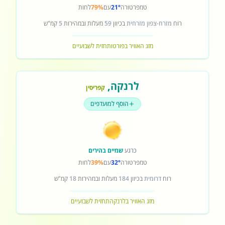
טמפרטורה
21°
עם
79%
לחות
רוח
מזרח-צפון מזרחית
בכיוון
59
מעלות ובמהירות
5
קמ"ש
מזג האוויר בפורטו
תחזית לשבועיים
לרנקה
,
קפריסין
הוסף למועדפים
כרגע
שמיים בהירים
טמפרטורה
32°
עם
39%
לחות
רוח
דרומית
בכיוון
184
מעלות ובמהירות
18
קמ"ש
מזג האוויר בלרנקה
תחזית לשבועיים