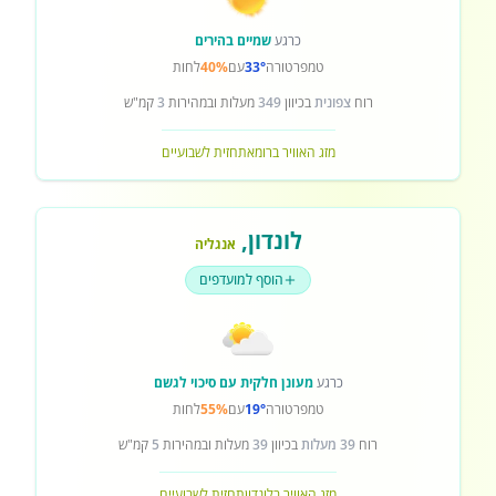
כרגע
שמיים בהירים
טמפרטורה
33°
עם
40%
לחות
רוח
צפונית
בכיוון
349
מעלות ובמהירות
3
קמ"ש
מזג האוויר ברומא
תחזית לשבועיים
לונדון
,
אנגליה
הוסף למועדפים
כרגע
מעונן חלקית עם סיכוי לגשם
טמפרטורה
19°
עם
55%
לחות
רוח
39 מעלות
בכיוון
39
מעלות ובמהירות
5
קמ"ש
מזג האוויר בלונדון
תחזית לשבועיים