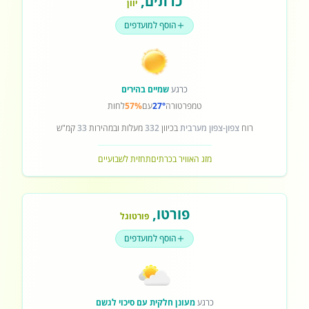
כרתים
,
יוון
הוסף למועדפים
כרגע
שמיים בהירים
טמפרטורה
27°
עם
57%
לחות
רוח
צפון-צפון מערבית
בכיוון
332
מעלות ובמהירות
33
קמ"ש
מזג האוויר בכרתים
תחזית לשבועיים
פורטו
,
פורטוגל
הוסף למועדפים
כרגע
מעונן חלקית עם סיכוי לגשם