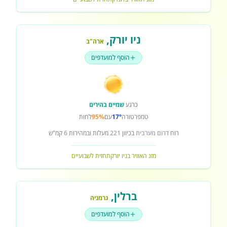
ניו יורק
,
ארה"ב
הוסף למועדפים
כרגע
שמיים בהירים
טמפרטורה
17°
עם
95%
לחות
רוח
דרום מערבית
בכיוון
221
מעלות ובמהירות
6
קמ"ש
מזג האוויר בניו יורק
תחזית לשבועיים
ברלין
,
גרמניה
הוסף למועדפים