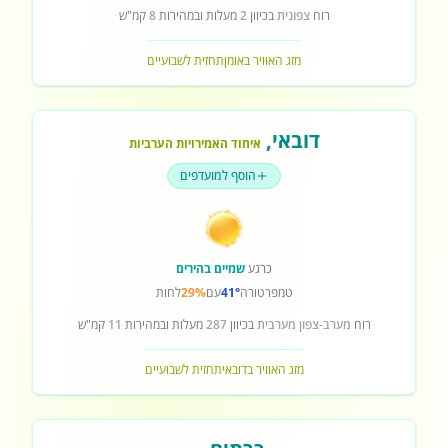
רוח
צפונית
בכיוון
2
מעלות ובמהירות
8
קמ"ש
מזג האוויר באומן
תחזית לשבועיים
דובאי
,
איחוד האמירויות הערביות
הוסף למועדפים
כרגע
שמיים בהירים
טמפרטורה
41°
עם
29%
לחות
רוח
מערב-צפון מערבית
בכיוון
287
מעלות ובמהירות
11
קמ"ש
מזג האוויר בדובאי
תחזית לשבועיים