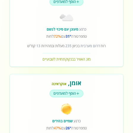
הוסף למועדפים
כרגע
מעונן עם סיכוי לגשם
טמפרטורה
31°
עם
72%
לחות
רוח
דרום מערבית
בכיוון
235
מעלות ובמהירות
13
קמ"ש
מזג האוויר בבנקוק
תחזית לשבועיים
אומן
,
אוקראינה
הוסף למועדפים
כרגע
שמיים בהירים
טמפרטורה
26°
עם
47%
לחות