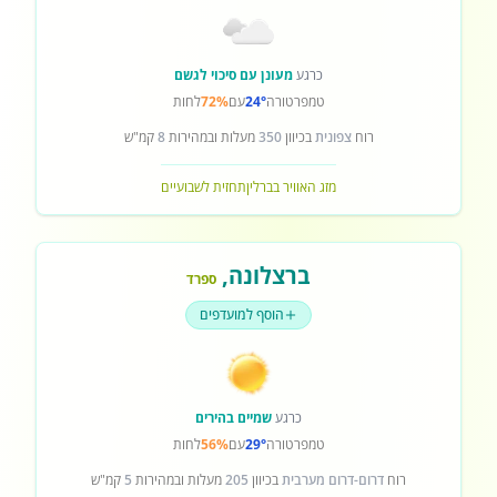
כרגע
מעונן עם סיכוי לגשם
טמפרטורה
24°
עם
72%
לחות
רוח
צפונית
בכיוון
350
מעלות ובמהירות
8
קמ"ש
מזג האוויר בברלין
תחזית לשבועיים
ברצלונה
,
ספרד
הוסף למועדפים
כרגע
שמיים בהירים
טמפרטורה
29°
עם
56%
לחות
רוח
דרום-דרום מערבית
בכיוון
205
מעלות ובמהירות
5
קמ"ש