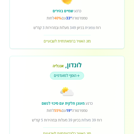
כרגע
שמיים בהירים
טמפרטורה
33°
עם
40%
לחות
רוח
צפונית
בכיוון
349
מעלות ובמהירות
3
קמ"ש
מזג האוויר ברומא
תחזית לשבועיים
לונדון
,
אנגליה
הוסף למועדפים
כרגע
מעונן חלקית עם סיכוי לגשם
טמפרטורה
19°
עם
55%
לחות
רוח
39 מעלות
בכיוון
39
מעלות ובמהירות
5
קמ"ש
מזג האוויר בלונדון
תחזית לשבועיים