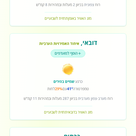
רוח
צפונית
בכיוון
2
מעלות ובמהירות
8
קמ"ש
מזג האוויר באומן
תחזית לשבועיים
דובאי
,
איחוד האמירויות הערביות
הוסף למועדפים
כרגע
שמיים בהירים
טמפרטורה
41°
עם
29%
לחות
רוח
מערב-צפון מערבית
בכיוון
287
מעלות ובמהירות
11
קמ"ש
מזג האוויר בדובאי
תחזית לשבועיים