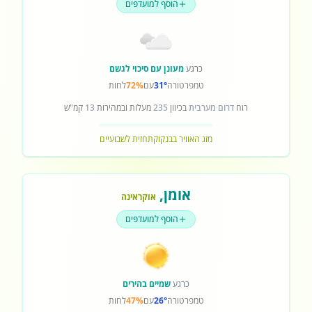
הוסף למועדפים
כרגע
מעונן עם סיכוי לגשם
טמפרטורה
31°
עם
72%
לחות
רוח
דרום מערבית
בכיוון
235
מעלות ובמהירות
13
קמ"ש
מזג האוויר בבנקוק
תחזית לשבועיים
אומן
,
אוקראינה
הוסף למועדפים
כרגע
שמיים בהירים
טמפרטורה
26°
עם
47%
לחות