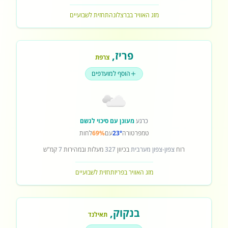
מזג האוויר בברצלונה
תחזית לשבועיים
פריז
,
צרפת
הוסף למועדפים
כרגע
מעונן עם סיכוי לגשם
טמפרטורה
23°
עם
69%
לחות
רוח
צפון-צפון מערבית
בכיוון
327
מעלות ובמהירות
7
קמ"ש
מזג האוויר בפריז
תחזית לשבועיים
בנקוק
,
תאילנד