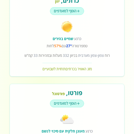
כרתים
,
יוון
הוסף למועדפים
כרגע
שמיים בהירים
טמפרטורה
27°
עם
57%
לחות
רוח
צפון-צפון מערבית
בכיוון
332
מעלות ובמהירות
33
קמ"ש
מזג האוויר בכרתים
תחזית לשבועיים
פורטו
,
פורטוגל
הוסף למועדפים
כרגע
מעונן חלקית עם סיכוי לגשם