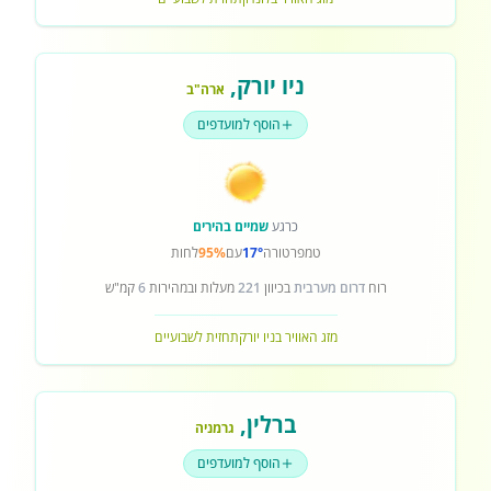
ניו יורק
,
ארה"ב
הוסף למועדפים
כרגע
שמיים בהירים
טמפרטורה
17°
עם
95%
לחות
רוח
דרום מערבית
בכיוון
221
מעלות ובמהירות
6
קמ"ש
מזג האוויר בניו יורק
תחזית לשבועיים
ברלין
,
גרמניה
הוסף למועדפים