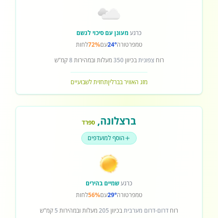
כרגע
מעונן עם סיכוי לגשם
טמפרטורה
24°
עם
72%
לחות
רוח
צפונית
בכיוון
350
מעלות ובמהירות
8
קמ"ש
מזג האוויר בברלין
תחזית לשבועיים
ברצלונה
,
ספרד
הוסף למועדפים
כרגע
שמיים בהירים
טמפרטורה
29°
עם
56%
לחות
רוח
דרום-דרום מערבית
בכיוון
205
מעלות ובמהירות
5
קמ"ש