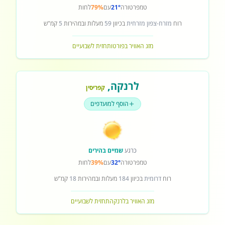
טמפרטורה
21°
עם
79%
לחות
רוח
מזרח-צפון מזרחית
בכיוון
59
מעלות ובמהירות
5
קמ"ש
מזג האוויר בפורטו
תחזית לשבועיים
לרנקה
,
קפריסין
הוסף למועדפים
כרגע
שמיים בהירים
טמפרטורה
32°
עם
39%
לחות
רוח
דרומית
בכיוון
184
מעלות ובמהירות
18
קמ"ש
מזג האוויר בלרנקה
תחזית לשבועיים