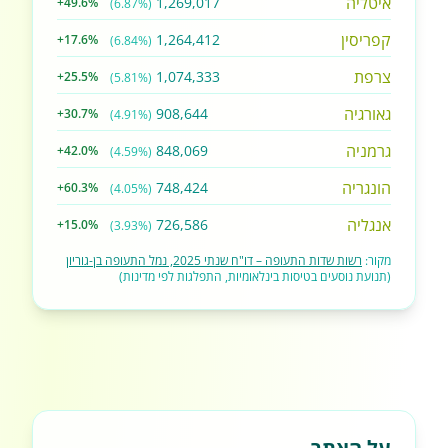
איטליה
1,269,017
+49.6%
(6.87%)
קפריסין
1,264,412
+17.6%
(6.84%)
צרפת
1,074,333
+25.5%
(5.81%)
גאורגיה
908,644
+30.7%
(4.91%)
גרמניה
848,069
+42.0%
(4.59%)
הונגריה
748,424
+60.3%
(4.05%)
אנגליה
726,586
+15.0%
(3.93%)
מקור:
רשות שדות התעופה – דו"ח שנתי 2025, נמל התעופה בן-גוריון
(תנועת נוסעים בטיסות בינלאומיות, התפלגות לפי מדינות)