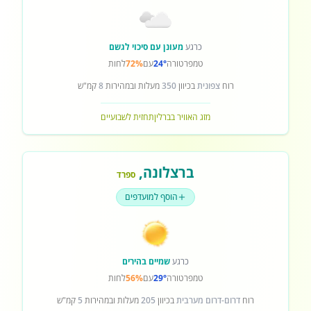
כרגע
מעונן עם סיכוי לגשם
טמפרטורה
24°
עם
72%
לחות
רוח
צפונית
בכיוון
350
מעלות ובמהירות
8
קמ"ש
מזג האוויר בברלין
תחזית לשבועיים
ברצלונה
,
ספרד
הוסף למועדפים
כרגע
שמיים בהירים
טמפרטורה
29°
עם
56%
לחות
רוח
דרום-דרום מערבית
בכיוון
205
מעלות ובמהירות
5
קמ"ש