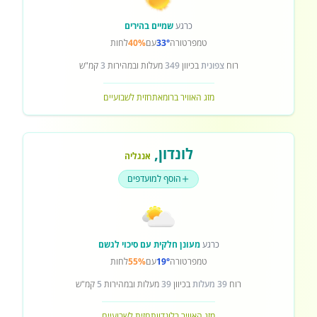
כרגע
שמיים בהירים
טמפרטורה
33°
עם
40%
לחות
רוח
צפונית
בכיוון
349
מעלות ובמהירות
3
קמ"ש
מזג האוויר ברומא
תחזית לשבועיים
לונדון
,
אנגליה
הוסף למועדפים
כרגע
מעונן חלקית עם סיכוי לגשם
טמפרטורה
19°
עם
55%
לחות
רוח
39 מעלות
בכיוון
39
מעלות ובמהירות
5
קמ"ש
מזג האוויר בלונדון
תחזית לשבועיים