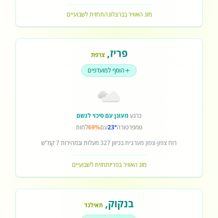
מזג האוויר בברצלונה
תחזית לשבועיים
פריז
,
צרפת
הוסף למועדפים
כרגע
מעונן עם סיכוי לגשם
טמפרטורה
23°
עם
69%
לחות
רוח
צפון-צפון מערבית
בכיוון
327
מעלות ובמהירות
7
קמ"ש
מזג האוויר בפריז
תחזית לשבועיים
בנקוק
,
תאילנד