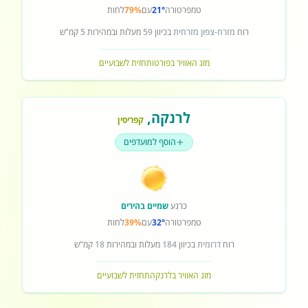
טמפרטורה
21°
עם
79%
לחות
רוח
מזרח-צפון מזרחית
בכיוון
59
מעלות ובמהירות
5
קמ"ש
מזג האוויר בפורטו
תחזית לשבועיים
לרנקה
,
קפריסין
הוסף למועדפים
כרגע
שמיים בהירים
טמפרטורה
32°
עם
39%
לחות
רוח
דרומית
בכיוון
184
מעלות ובמהירות
18
קמ"ש
מזג האוויר בלרנקה
תחזית לשבועיים