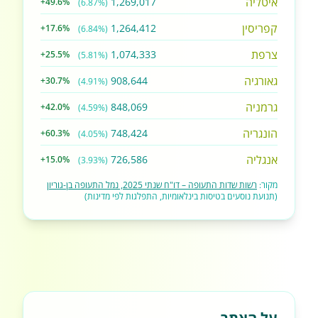
איטליה
1,269,017
+49.6%
(6.87%)
קפריסין
1,264,412
+17.6%
(6.84%)
צרפת
1,074,333
+25.5%
(5.81%)
גאורגיה
908,644
+30.7%
(4.91%)
גרמניה
848,069
+42.0%
(4.59%)
הונגריה
748,424
+60.3%
(4.05%)
אנגליה
726,586
+15.0%
(3.93%)
מקור:
רשות שדות התעופה – דו"ח שנתי 2025, נמל התעופה בן-גוריון
(תנועת נוסעים בטיסות בינלאומיות, התפלגות לפי מדינות)