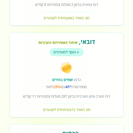
רוח
צפונית
בכיוון
2
מעלות ובמהירות
8
קמ"ש
מזג האוויר באומן
תחזית לשבועיים
דובאי
,
איחוד האמירויות הערביות
הוסף למועדפים
כרגע
שמיים בהירים
טמפרטורה
41°
עם
29%
לחות
רוח
מערב-צפון מערבית
בכיוון
287
מעלות ובמהירות
11
קמ"ש
מזג האוויר בדובאי
תחזית לשבועיים