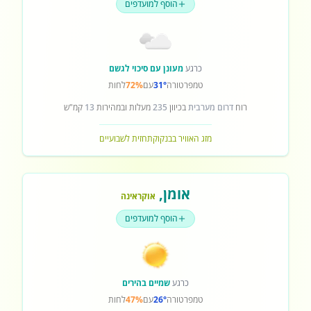
הוסף למועדפים
כרגע
מעונן עם סיכוי לגשם
טמפרטורה
31°
עם
72%
לחות
רוח
דרום מערבית
בכיוון
235
מעלות ובמהירות
13
קמ"ש
מזג האוויר בבנקוק
תחזית לשבועיים
אומן
,
אוקראינה
הוסף למועדפים
כרגע
שמיים בהירים
טמפרטורה
26°
עם
47%
לחות