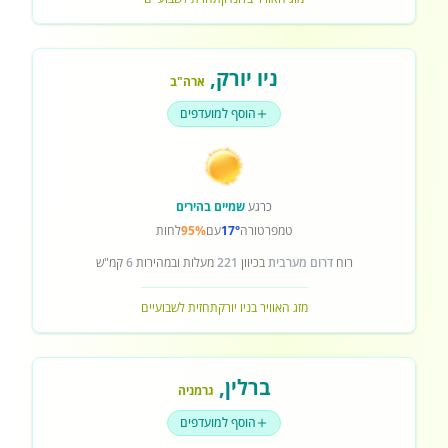
ניו יורק
,
ארה"ב
הוסף למועדפים
כרגע
שמיים בהירים
טמפרטורה
17°
עם
95%
לחות
רוח
דרום מערבית
בכיוון
221
מעלות ובמהירות
6
קמ"ש
מזג האוויר בניו יורק
תחזית לשבועיים
ברלין
,
גרמניה
הוסף למועדפים