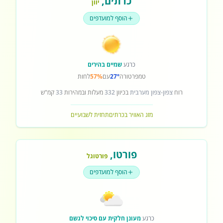
כרתים
,
יוון
הוסף למועדפים
כרגע
שמיים בהירים
טמפרטורה
27°
עם
57%
לחות
רוח
צפון-צפון מערבית
בכיוון
332
מעלות ובמהירות
33
קמ"ש
מזג האוויר בכרתים
תחזית לשבועיים
פורטו
,
פורטוגל
הוסף למועדפים
כרגע
מעונן חלקית עם סיכוי לגשם