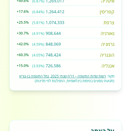
איטליה
1,269,017
+49.6%
(6.87%)
קפריסין
1,264,412
+17.6%
(6.84%)
צרפת
1,074,333
+25.5%
(5.81%)
גאורגיה
908,644
+30.7%
(4.91%)
גרמניה
848,069
+42.0%
(4.59%)
הונגריה
748,424
+60.3%
(4.05%)
אנגליה
726,586
+15.0%
(3.93%)
מקור:
רשות שדות התעופה – דו"ח שנתי 2025, נמל התעופה בן-גוריון
(תנועת נוסעים בטיסות בינלאומיות, התפלגות לפי מדינות)