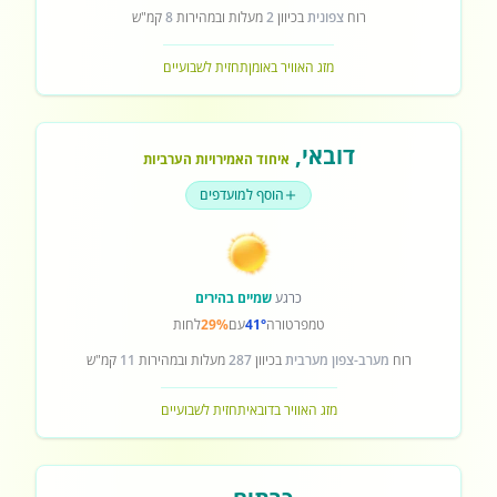
רוח
צפונית
בכיוון
2
מעלות ובמהירות
8
קמ"ש
מזג האוויר באומן
תחזית לשבועיים
דובאי
,
איחוד האמירויות הערביות
הוסף למועדפים
כרגע
שמיים בהירים
טמפרטורה
41°
עם
29%
לחות
רוח
מערב-צפון מערבית
בכיוון
287
מעלות ובמהירות
11
קמ"ש
מזג האוויר בדובאי
תחזית לשבועיים