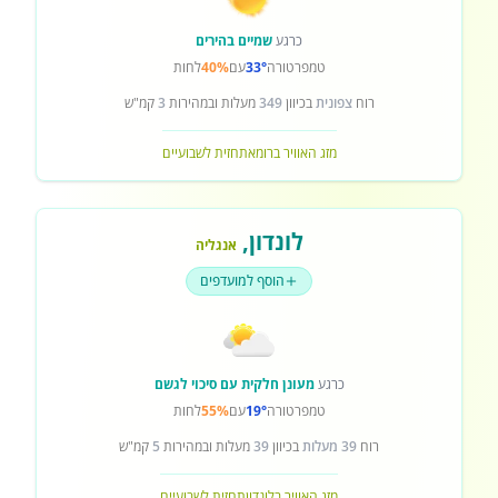
כרגע
שמיים בהירים
טמפרטורה
33°
עם
40%
לחות
רוח
צפונית
בכיוון
349
מעלות ובמהירות
3
קמ"ש
מזג האוויר ברומא
תחזית לשבועיים
לונדון
,
אנגליה
הוסף למועדפים
כרגע
מעונן חלקית עם סיכוי לגשם
טמפרטורה
19°
עם
55%
לחות
רוח
39 מעלות
בכיוון
39
מעלות ובמהירות
5
קמ"ש
מזג האוויר בלונדון
תחזית לשבועיים