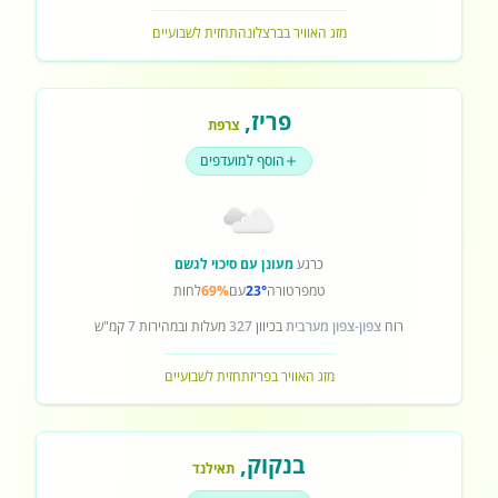
מזג האוויר בברצלונה
תחזית לשבועיים
פריז
,
צרפת
הוסף למועדפים
כרגע
מעונן עם סיכוי לגשם
טמפרטורה
23°
עם
69%
לחות
רוח
צפון-צפון מערבית
בכיוון
327
מעלות ובמהירות
7
קמ"ש
מזג האוויר בפריז
תחזית לשבועיים
בנקוק
,
תאילנד