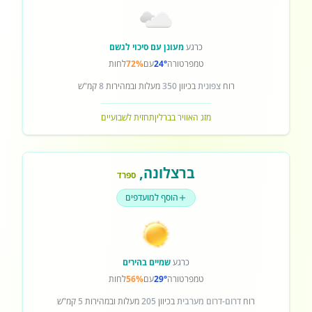
כרגע
מעונן עם סיכוי לגשם
טמפרטורה
24°
עם
72%
לחות
רוח
צפונית
בכיוון
350
מעלות ובמהירות
8
קמ"ש
מזג האוויר בברלין
תחזית לשבועיים
ברצלונה
,
ספרד
הוסף למועדפים
כרגע
שמיים בהירים
טמפרטורה
29°
עם
56%
לחות
רוח
דרום-דרום מערבית
בכיוון
205
מעלות ובמהירות
5
קמ"ש