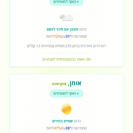
הוסף למועדפים
כרגע
מעונן עם סיכוי לגשם
טמפרטורה
31°
עם
72%
לחות
רוח
דרום מערבית
בכיוון
235
מעלות ובמהירות
13
קמ"ש
מזג האוויר בבנקוק
תחזית לשבועיים
אומן
,
אוקראינה
הוסף למועדפים
כרגע
שמיים בהירים
טמפרטורה
26°
עם
47%
לחות