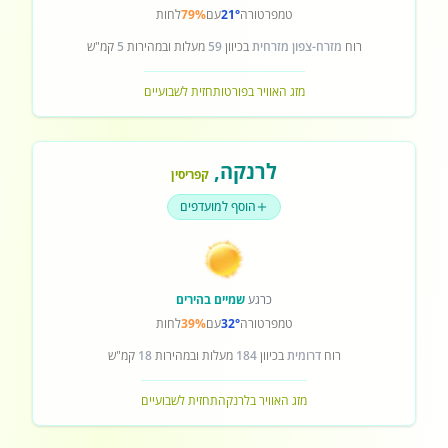
טמפרטורה
21°
עם
79%
לחות
רוח
מזרח-צפון מזרחית
בכיוון
59
מעלות ובמהירות
5
קמ"ש
מזג האוויר בפורטו
תחזית לשבועיים
לרנקה
,
קפריסין
הוסף למועדפים
כרגע
שמיים בהירים
טמפרטורה
32°
עם
39%
לחות
רוח
דרומית
בכיוון
184
מעלות ובמהירות
18
קמ"ש
מזג האוויר בלרנקה
תחזית לשבועיים