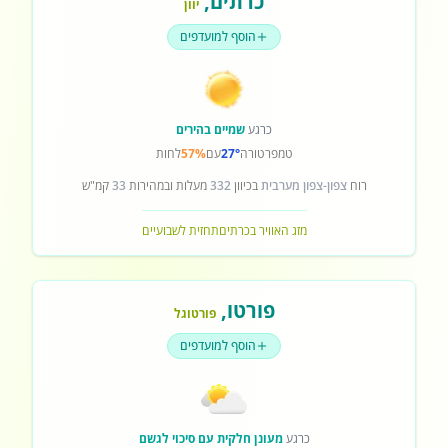
כרתים
,
יוון
הוסף למועדפים
כרגע
שמיים בהירים
טמפרטורה
27°
עם
57%
לחות
רוח
צפון-צפון מערבית
בכיוון
332
מעלות ובמהירות
33
קמ"ש
מזג האוויר בכרתים
תחזית לשבועיים
פורטו
,
פורטוגל
הוסף למועדפים
כרגע
מעונן חלקית עם סיכוי לגשם