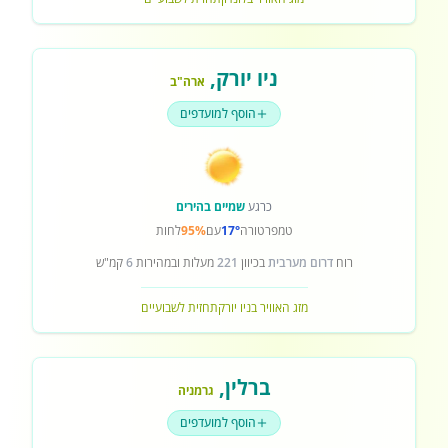
ניו יורק
,
ארה"ב
הוסף למועדפים
כרגע
שמיים בהירים
טמפרטורה
17°
עם
95%
לחות
רוח
דרום מערבית
בכיוון
221
מעלות ובמהירות
6
קמ"ש
מזג האוויר בניו יורק
תחזית לשבועיים
ברלין
,
גרמניה
הוסף למועדפים