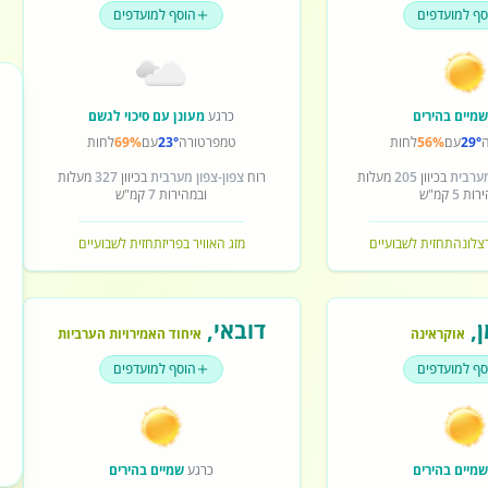
סף למועדפים
הוסף למועדפים
מיים בהירים
כרגע
מעונן עם סיכוי לגשם
29°
עם
56%
לחות
טמפרטורה
23°
עם
69%
לחות
מערבית
בכיוון
205
מעלות
רוח
צפון-צפון מערבית
בכיוון
327
מעלות
ירות
5
קמ"ש
ובמהירות
7
קמ"ש
רצלונה
תחזית לשבועיים
מזג האוויר בפריז
תחזית לשבועיים
ן
,
דובאי
,
אוקראינה
איחוד האמירויות הערביות
סף למועדפים
הוסף למועדפים
מיים בהירים
כרגע
שמיים בהירים