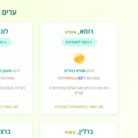
ערים פ
רומא
,
לונד
איטליה
הוסף למועדפים
הו
כרגע
שמיים בהירים
כרגע
מעונן ח
טמפרטורה
33°
עם
40%
לחות
טמפרטורה
רוח
צפונית
בכיוון
349
מעלות ובמהירות
3
רוח
39 מעלות
בכי
קמ"ש
מזג האוויר ברומא
תחזית לשבועיים
מזג האוויר בל
ברלין
,
ברצל
גרמניה