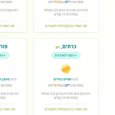
טמפרטורה
31°
עם
72%
לחות
טמפרטורה
רוח
דרום מערבית
בכיוון
235
מעלות
רוח
צפונית
בכיו
ובמהירות
13
קמ"ש
מזג האוויר בבנקוק
תחזית לשבועיים
מזג האוויר ב
כרתים
,
פורט
יוון
הוסף למועדפים
הו
כרגע
שמיים בהירים
כרגע
מעונן ח
טמפרטורה
27°
עם
57%
לחות
טמפרטורה
רוח
צפון-צפון מערבית
בכיוון
332
מעלות
רוח
מזרח-צפון 
ובמהירות
33
קמ"ש
ובמה
מזג האוויר בכרתים
תחזית לשבועיים
מזג האוויר ב