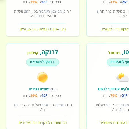
26°
עם
47%
לחות
טמפרטורה
41°
עם
29%
לחות
ון
2
מעלות ובמהירות
8
רוח
מערב-צפון מערבית
בכיוון
287
מעלות
קמ"ש
ובמהירות
11
קמ"ש
אומן
תחזית לשבועיים
מזג האוויר בדובאי
תחזית לשבועיים
ו
,
לרנקה
,
פורטוגל
קפריסין
סף למועדפים
הוסף למועדפים
לקית עם סיכוי לגשם
כרגע
שמיים בהירים
21°
עם
79%
לחות
טמפרטורה
32°
עם
39%
לחות
מזרחית
בכיוון
59
מעלות
רוח
דרומית
בכיוון
184
מעלות ובמהירות
18
ירות
5
קמ"ש
קמ"ש
פורטו
תחזית לשבועיים
מזג האוויר בלרנקה
תחזית לשבועיים