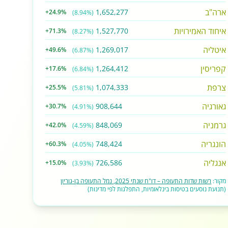
ארה"ב
1,652,277
+24.9%
(8.94%)
איחוד האמירויות
1,527,770
+71.3%
(8.27%)
איטליה
1,269,017
+49.6%
(6.87%)
קפריסין
1,264,412
+17.6%
(6.84%)
צרפת
1,074,333
+25.5%
(5.81%)
גאורגיה
908,644
+30.7%
(4.91%)
גרמניה
848,069
+42.0%
(4.59%)
הונגריה
748,424
+60.3%
(4.05%)
אנגליה
726,586
+15.0%
(3.93%)
מקור:
רשות שדות התעופה – דו"ח שנתי 2025, נמל התעופה בן-גוריון
(תנועת נוסעים בטיסות בינלאומיות, התפלגות לפי מדינות)