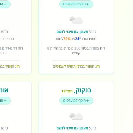
הוסף למועדפים
הו
כרגע
מעונן עם סיכוי לגשם
כרגע
ש
טמפרטורה
24°
עם
72%
לחות
טמפרטורה
רוח
צפונית
בכיוון
350
מעלות ובמהירות
8
רוח
דרום-דרום 
קמ"ש
ובמה
מזג האוויר בברלין
תחזית לשבועיים
מזג האוויר בב
בנקוק
,
אומ
תאילנד
הוסף למועדפים
הו
כרגע
מעונן עם סיכוי לגשם
כרגע
ש