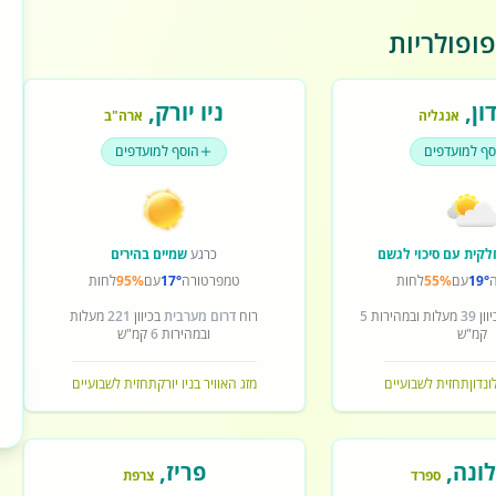
ופולריות
ון
,
ניו יורק
,
אנגליה
ארה"ב
סף למועדפים
הוסף למועדפים
לקית עם סיכוי לגשם
כרגע
שמיים בהירים
19°
עם
55%
לחות
טמפרטורה
17°
עם
95%
לחות
וון
39
מעלות ובמהירות
5
רוח
דרום מערבית
בכיוון
221
מעלות
קמ"ש
ובמהירות
6
קמ"ש
ונדון
תחזית לשבועיים
מזג האוויר בניו יורק
תחזית לשבועיים
ונה
,
פריז
,
ספרד
צרפת