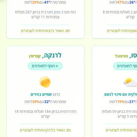
26°
עם
47%
לחות
טמפרטורה
41°
עם
29%
לחות
ון
2
מעלות ובמהירות
8
רוח
מערב-צפון מערבית
בכיוון
287
מעלות
קמ"ש
ובמהירות
11
קמ"ש
אומן
תחזית לשבועיים
מזג האוויר בדובאי
תחזית לשבועיים
ו
,
לרנקה
,
פורטוגל
קפריסין
סף למועדפים
הוסף למועדפים
לקית עם סיכוי לגשם
כרגע
שמיים בהירים
21°
עם
79%
לחות
טמפרטורה
32°
עם
39%
לחות
מזרחית
בכיוון
59
מעלות
רוח
דרומית
בכיוון
184
מעלות ובמהירות
18
ירות
5
קמ"ש
קמ"ש
פורטו
תחזית לשבועיים
מזג האוויר בלרנקה
תחזית לשבועיים