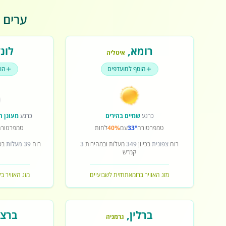
ערים פ
רומא
,
לונד
איטליה
הוסף למועדפים
הו
כרגע
שמיים בהירים
כרגע
מעונן ח
טמפרטורה
33°
עם
40%
לחות
טמפרטורה
רוח
צפונית
בכיוון
349
מעלות ובמהירות
3
רוח
39 מעלות
בכי
קמ"ש
מזג האוויר ברומא
תחזית לשבועיים
מזג האוויר בל
ברלין
,
ברצל
גרמניה