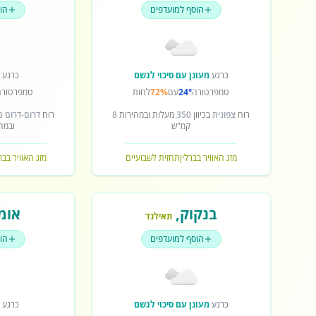
הוסף למועדפים
הו
כרגע
מעונן עם סיכוי לגשם
כרגע
ש
טמפרטורה
24°
עם
72%
לחות
טמפרטורה
רוח
צפונית
בכיוון
350
מעלות ובמהירות
8
רוח
דרום-דרום 
קמ"ש
ובמה
מזג האוויר בברלין
תחזית לשבועיים
מזג האוויר בב
בנקוק
,
אומ
תאילנד
הוסף למועדפים
הו
כרגע
מעונן עם סיכוי לגשם
כרגע
ש