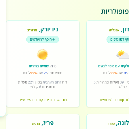
ופולריות
ון
,
ניו יורק
,
אנגליה
ארה"ב
סף למועדפים
הוסף למועדפים
לקית עם סיכוי לגשם
כרגע
שמיים בהירים
19°
עם
55%
לחות
טמפרטורה
17°
עם
95%
לחות
וון
39
מעלות ובמהירות
5
רוח
דרום מערבית
בכיוון
221
מעלות
קמ"ש
ובמהירות
6
קמ"ש
ונדון
תחזית לשבועיים
מזג האוויר בניו יורק
תחזית לשבועיים
ונה
,
פריז
,
ספרד
צרפת