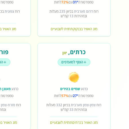
טמפרטורה
31°
עם
72%
לחות
טמפרטורה
רוח
דרום מערבית
בכיוון
235
מעלות
רוח
צפונית
בכיו
ובמהירות
13
קמ"ש
מזג האוויר בבנקוק
תחזית לשבועיים
מזג האוויר ב
כרתים
,
פורט
יוון
הוסף למועדפים
הו
כרגע
שמיים בהירים
כרגע
מעונן ח
טמפרטורה
27°
עם
57%
לחות
טמפרטורה
רוח
צפון-צפון מערבית
בכיוון
332
מעלות
רוח
מזרח-צפון 
ובמהירות
33
קמ"ש
ובמה
מזג האוויר בכרתים
תחזית לשבועיים
מזג האוויר ב