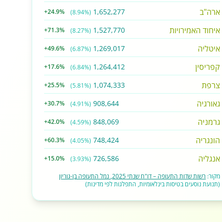
ארה"ב
1,652,277
+24.9%
(8.94%)
איחוד האמירויות
1,527,770
+71.3%
(8.27%)
איטליה
1,269,017
+49.6%
(6.87%)
קפריסין
1,264,412
+17.6%
(6.84%)
צרפת
1,074,333
+25.5%
(5.81%)
גאורגיה
908,644
+30.7%
(4.91%)
גרמניה
848,069
+42.0%
(4.59%)
הונגריה
748,424
+60.3%
(4.05%)
אנגליה
726,586
+15.0%
(3.93%)
מקור:
רשות שדות התעופה – דו"ח שנתי 2025, נמל התעופה בן-גוריון
(תנועת נוסעים בטיסות בינלאומיות, התפלגות לפי מדינות)