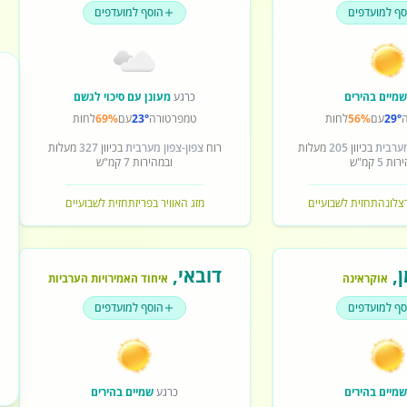
סף למועדפים
הוסף למועדפים
מיים בהירים
כרגע
מעונן עם סיכוי לגשם
29°
עם
56%
לחות
טמפרטורה
23°
עם
69%
לחות
מערבית
בכיוון
205
מעלות
רוח
צפון-צפון מערבית
בכיוון
327
מעלות
ירות
5
קמ"ש
ובמהירות
7
קמ"ש
רצלונה
תחזית לשבועיים
מזג האוויר בפריז
תחזית לשבועיים
ן
,
דובאי
,
אוקראינה
איחוד האמירויות הערביות
סף למועדפים
הוסף למועדפים
מיים בהירים
כרגע
שמיים בהירים