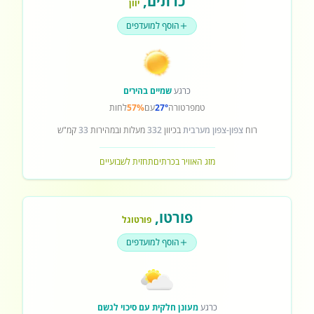
כרתים
,
יוון
הוסף למועדפים
כרגע
שמיים בהירים
טמפרטורה
27°
עם
57%
לחות
רוח
צפון-צפון מערבית
בכיוון
332
מעלות ובמהירות
33
קמ"ש
מזג האוויר בכרתים
תחזית לשבועיים
פורטו
,
פורטוגל
הוסף למועדפים
כרגע
מעונן חלקית עם סיכוי לגשם