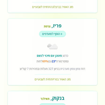
מזג האוויר בברצלונה
תחזית לשבועיים
פריז
,
צרפת
הוסף למועדפים
כרגע
מעונן עם סיכוי לגשם
טמפרטורה
23°
עם
69%
לחות
רוח
צפון-צפון מערבית
בכיוון
327
מעלות ובמהירות
7
קמ"ש
מזג האוויר בפריז
תחזית לשבועיים
בנקוק
,
תאילנד