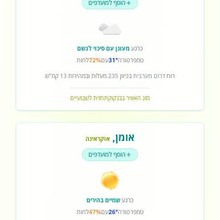
הוסף למועדפים
כרגע
מעונן עם סיכוי לגשם
טמפרטורה
31°
עם
72%
לחות
רוח
דרום מערבית
בכיוון
235
מעלות ובמהירות
13
קמ"ש
מזג האוויר בבנקוק
תחזית לשבועיים
אומן
,
אוקראינה
הוסף למועדפים
כרגע
שמיים בהירים
טמפרטורה
26°
עם
47%
לחות