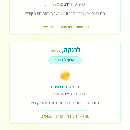
טמפרטורה
21°
עם
79%
לחות
רוח
מזרח-צפון מזרחית
בכיוון
59
מעלות ובמהירות
5
קמ"ש
מזג האוויר בפורטו
תחזית לשבועיים
לרנקה
,
קפריסין
הוסף למועדפים
כרגע
שמיים בהירים
טמפרטורה
32°
עם
39%
לחות
רוח
דרומית
בכיוון
184
מעלות ובמהירות
18
קמ"ש
מזג האוויר בלרנקה
תחזית לשבועיים