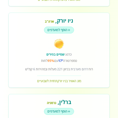
ניו יורק
,
ארה"ב
הוסף למועדפים
כרגע
שמיים בהירים
טמפרטורה
17°
עם
95%
לחות
רוח
דרום מערבית
בכיוון
221
מעלות ובמהירות
6
קמ"ש
מזג האוויר בניו יורק
תחזית לשבועיים
ברלין
,
גרמניה
הוסף למועדפים