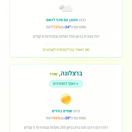
כרגע
מעונן עם סיכוי לגשם
טמפרטורה
24°
עם
72%
לחות
רוח
צפונית
בכיוון
350
מעלות ובמהירות
8
קמ"ש
מזג האוויר בברלין
תחזית לשבועיים
ברצלונה
,
ספרד
הוסף למועדפים
כרגע
שמיים בהירים
טמפרטורה
29°
עם
56%
לחות
רוח
דרום-דרום מערבית
בכיוון
205
מעלות ובמהירות
5
קמ"ש