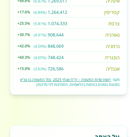
איטליה
1,269,017
+49.6%
(6.87%)
קפריסין
1,264,412
+17.6%
(6.84%)
צרפת
1,074,333
+25.5%
(5.81%)
גאורגיה
908,644
+30.7%
(4.91%)
גרמניה
848,069
+42.0%
(4.59%)
הונגריה
748,424
+60.3%
(4.05%)
אנגליה
726,586
+15.0%
(3.93%)
מקור:
רשות שדות התעופה – דו"ח שנתי 2025, נמל התעופה בן-גוריון
(תנועת נוסעים בטיסות בינלאומיות, התפלגות לפי מדינות)