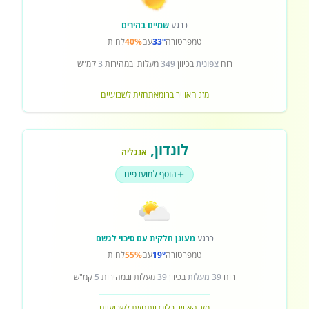
כרגע
שמיים בהירים
טמפרטורה
33°
עם
40%
לחות
רוח
צפונית
בכיוון
349
מעלות ובמהירות
3
קמ"ש
מזג האוויר ברומא
תחזית לשבועיים
לונדון
,
אנגליה
הוסף למועדפים
כרגע
מעונן חלקית עם סיכוי לגשם
טמפרטורה
19°
עם
55%
לחות
רוח
39 מעלות
בכיוון
39
מעלות ובמהירות
5
קמ"ש
מזג האוויר בלונדון
תחזית לשבועיים