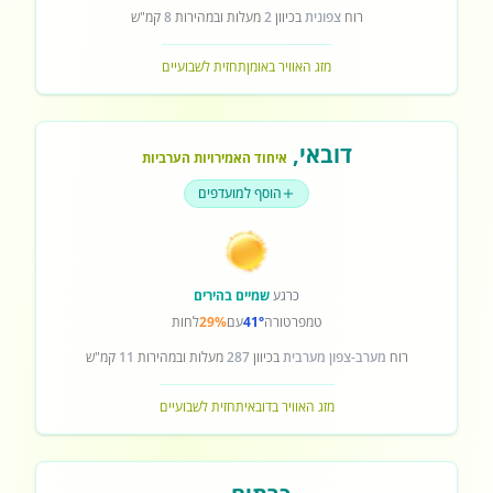
רוח
צפונית
בכיוון
2
מעלות ובמהירות
8
קמ"ש
מזג האוויר באומן
תחזית לשבועיים
דובאי
,
איחוד האמירויות הערביות
הוסף למועדפים
כרגע
שמיים בהירים
טמפרטורה
41°
עם
29%
לחות
רוח
מערב-צפון מערבית
בכיוון
287
מעלות ובמהירות
11
קמ"ש
מזג האוויר בדובאי
תחזית לשבועיים