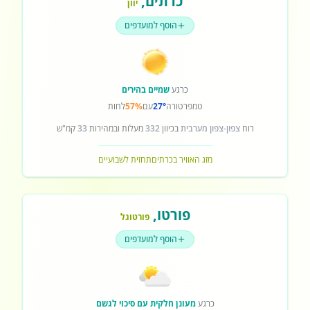
כרתים
,
יוון
הוסף למועדפים
כרגע
שמיים בהירים
טמפרטורה
27°
עם
57%
לחות
רוח
צפון-צפון מערבית
בכיוון
332
מעלות ובמהירות
33
קמ"ש
מזג האוויר בכרתים
תחזית לשבועיים
פורטו
,
פורטוגל
הוסף למועדפים
כרגע
מעונן חלקית עם סיכוי לגשם