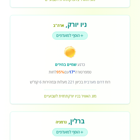
ניו יורק
,
ארה"ב
הוסף למועדפים
כרגע
שמיים בהירים
טמפרטורה
17°
עם
95%
לחות
רוח
דרום מערבית
בכיוון
221
מעלות ובמהירות
6
קמ"ש
מזג האוויר בניו יורק
תחזית לשבועיים
ברלין
,
גרמניה
הוסף למועדפים