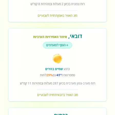
רוח
צפונית
בכיוון
2
מעלות ובמהירות
8
קמ"ש
מזג האוויר באומן
תחזית לשבועיים
דובאי
,
איחוד האמירויות הערביות
הוסף למועדפים
כרגע
שמיים בהירים
טמפרטורה
41°
עם
29%
לחות
רוח
מערב-צפון מערבית
בכיוון
287
מעלות ובמהירות
11
קמ"ש
מזג האוויר בדובאי
תחזית לשבועיים