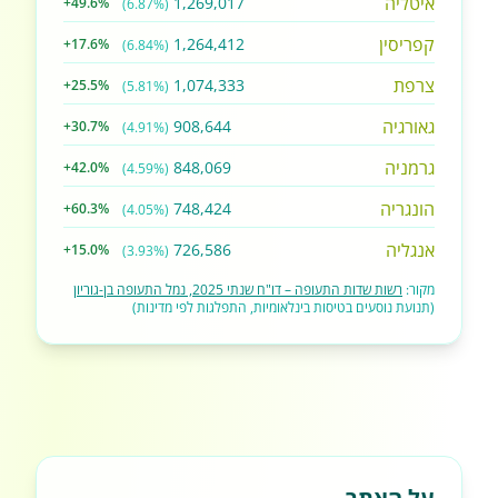
איטליה
1,269,017
+49.6%
(6.87%)
קפריסין
1,264,412
+17.6%
(6.84%)
צרפת
1,074,333
+25.5%
(5.81%)
גאורגיה
908,644
+30.7%
(4.91%)
גרמניה
848,069
+42.0%
(4.59%)
הונגריה
748,424
+60.3%
(4.05%)
אנגליה
726,586
+15.0%
(3.93%)
מקור:
רשות שדות התעופה – דו"ח שנתי 2025, נמל התעופה בן-גוריון
(תנועת נוסעים בטיסות בינלאומיות, התפלגות לפי מדינות)