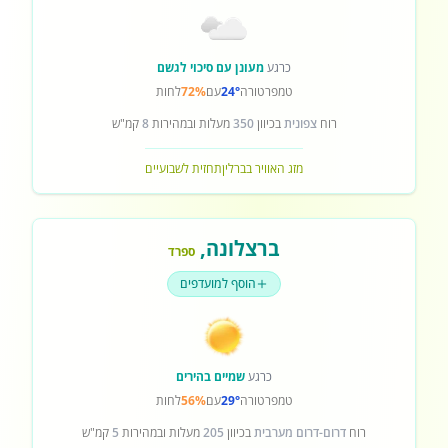
כרגע
מעונן עם סיכוי לגשם
טמפרטורה
24°
עם
72%
לחות
רוח
צפונית
בכיוון
350
מעלות ובמהירות
8
קמ"ש
מזג האוויר בברלין
תחזית לשבועיים
ברצלונה
,
ספרד
הוסף למועדפים
כרגע
שמיים בהירים
טמפרטורה
29°
עם
56%
לחות
רוח
דרום-דרום מערבית
בכיוון
205
מעלות ובמהירות
5
קמ"ש