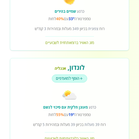
כרגע
שמיים בהירים
טמפרטורה
33°
עם
40%
לחות
רוח
צפונית
בכיוון
349
מעלות ובמהירות
3
קמ"ש
מזג האוויר ברומא
תחזית לשבועיים
לונדון
,
אנגליה
הוסף למועדפים
כרגע
מעונן חלקית עם סיכוי לגשם
טמפרטורה
19°
עם
55%
לחות
רוח
39 מעלות
בכיוון
39
מעלות ובמהירות
5
קמ"ש
מזג האוויר בלונדון
תחזית לשבועיים