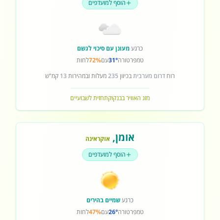
הוסף למועדפים
כרגע
מעונן עם סיכוי לגשם
טמפרטורה
31°
עם
72%
לחות
רוח
דרום מערבית
בכיוון
235
מעלות ובמהירות
13
קמ"ש
מזג האוויר בבנקוק
תחזית לשבועיים
אומן
,
אוקראינה
הוסף למועדפים
כרגע
שמיים בהירים
טמפרטורה
26°
עם
47%
לחות