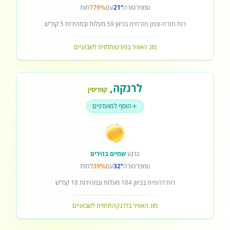
טמפרטורה
21°
עם
79%
לחות
רוח
מזרח-צפון מזרחית
בכיוון
59
מעלות ובמהירות
5
קמ"ש
מזג האוויר בפורטו
תחזית לשבועיים
לרנקה
,
קפריסין
הוסף למועדפים
כרגע
שמיים בהירים
טמפרטורה
32°
עם
39%
לחות
רוח
דרומית
בכיוון
184
מעלות ובמהירות
18
קמ"ש
מזג האוויר בלרנקה
תחזית לשבועיים