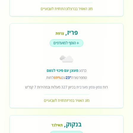
מזג האוויר בברצלונה
תחזית לשבועיים
פריז
,
צרפת
הוסף למועדפים
כרגע
מעונן עם סיכוי לגשם
טמפרטורה
23°
עם
69%
לחות
רוח
צפון-צפון מערבית
בכיוון
327
מעלות ובמהירות
7
קמ"ש
מזג האוויר בפריז
תחזית לשבועיים
בנקוק
,
תאילנד