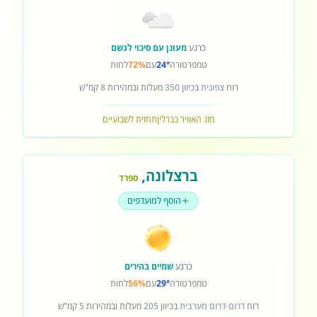
כרגע
מעונן עם סיכוי לגשם
טמפרטורה
24°
עם
72%
לחות
רוח
צפונית
בכיוון
350
מעלות ובמהירות
8
קמ"ש
מזג האוויר בברלין
תחזית לשבועיים
ברצלונה
,
ספרד
הוסף למועדפים
כרגע
שמיים בהירים
טמפרטורה
29°
עם
56%
לחות
רוח
דרום-דרום מערבית
בכיוון
205
מעלות ובמהירות
5
קמ"ש