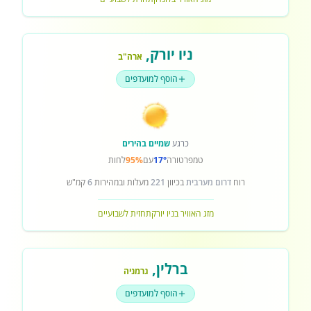
ניו יורק
,
ארה"ב
הוסף למועדפים
כרגע
שמיים בהירים
טמפרטורה
17°
עם
95%
לחות
רוח
דרום מערבית
בכיוון
221
מעלות ובמהירות
6
קמ"ש
מזג האוויר בניו יורק
תחזית לשבועיים
ברלין
,
גרמניה
הוסף למועדפים