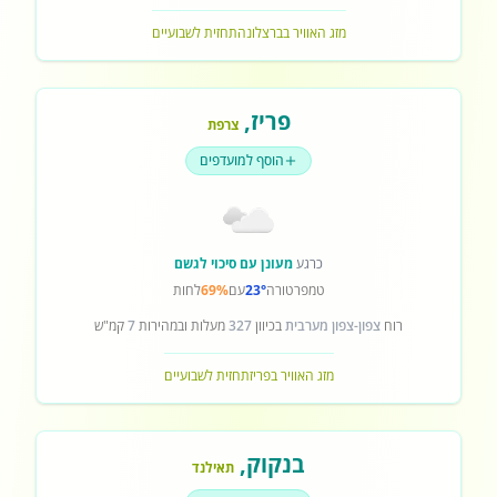
מזג האוויר בברצלונה
תחזית לשבועיים
פריז
,
צרפת
הוסף למועדפים
כרגע
מעונן עם סיכוי לגשם
טמפרטורה
23°
עם
69%
לחות
רוח
צפון-צפון מערבית
בכיוון
327
מעלות ובמהירות
7
קמ"ש
מזג האוויר בפריז
תחזית לשבועיים
בנקוק
,
תאילנד