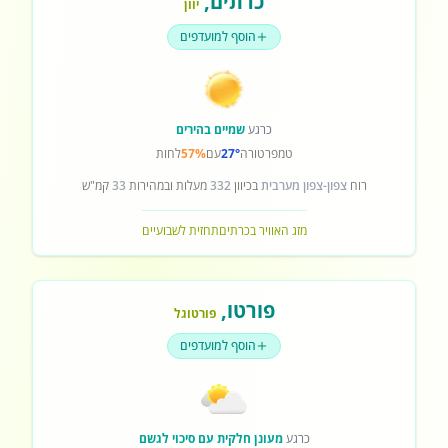
כרתים
,
יוון
הוסף למועדפים
כרגע
שמיים בהירים
טמפרטורה
27°
עם
57%
לחות
רוח
צפון-צפון מערבית
בכיוון
332
מעלות ובמהירות
33
קמ"ש
מזג האוויר בכרתים
תחזית לשבועיים
פורטו
,
פורטוגל
הוסף למועדפים
כרגע
מעונן חלקית עם סיכוי לגשם