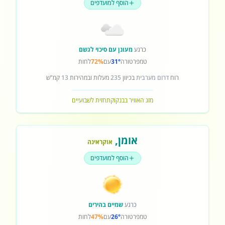
הוסף למועדפים
כרגע
מעונן עם סיכוי לגשם
טמפרטורה
31°
עם
72%
לחות
רוח
דרום מערבית
בכיוון
235
מעלות ובמהירות
13
קמ"ש
מזג האוויר בבנקוק
תחזית לשבועיים
אומן
,
אוקראינה
הוסף למועדפים
כרגע
שמיים בהירים
טמפרטורה
26°
עם
47%
לחות