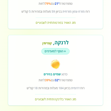
טמפרטורה
21°
עם
79%
לחות
רוח
מזרח-צפון מזרחית
בכיוון
59
מעלות ובמהירות
5
קמ"ש
מזג האוויר בפורטו
תחזית לשבועיים
לרנקה
,
קפריסין
הוסף למועדפים
כרגע
שמיים בהירים
טמפרטורה
32°
עם
39%
לחות
רוח
דרומית
בכיוון
184
מעלות ובמהירות
18
קמ"ש
מזג האוויר בלרנקה
תחזית לשבועיים