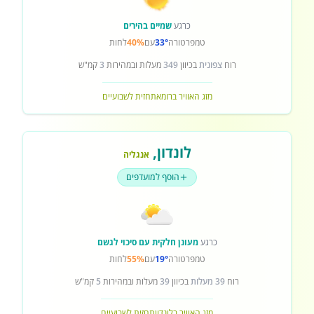
כרגע
שמיים בהירים
טמפרטורה
33°
עם
40%
לחות
רוח
צפונית
בכיוון
349
מעלות ובמהירות
3
קמ"ש
מזג האוויר ברומא
תחזית לשבועיים
לונדון
,
אנגליה
הוסף למועדפים
כרגע
מעונן חלקית עם סיכוי לגשם
טמפרטורה
19°
עם
55%
לחות
רוח
39 מעלות
בכיוון
39
מעלות ובמהירות
5
קמ"ש
מזג האוויר בלונדון
תחזית לשבועיים