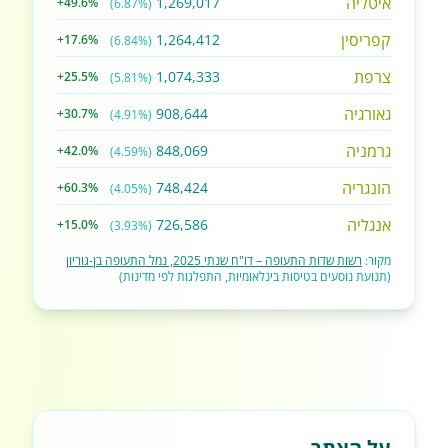
איטליה
1,269,017
+49.6%
(6.87%)
קפריסין
1,264,412
+17.6%
(6.84%)
צרפת
1,074,333
+25.5%
(5.81%)
גאורגיה
908,644
+30.7%
(4.91%)
גרמניה
848,069
+42.0%
(4.59%)
הונגריה
748,424
+60.3%
(4.05%)
אנגליה
726,586
+15.0%
(3.93%)
מקור:
רשות שדות התעופה – דו"ח שנתי 2025, נמל התעופה בן-גוריון
(תנועת נוסעים בטיסות בינלאומיות, התפלגות לפי מדינות)