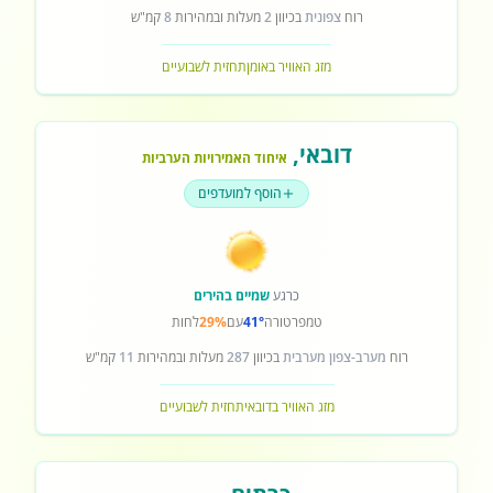
רוח
צפונית
בכיוון
2
מעלות ובמהירות
8
קמ"ש
מזג האוויר באומן
תחזית לשבועיים
דובאי
,
איחוד האמירויות הערביות
הוסף למועדפים
כרגע
שמיים בהירים
טמפרטורה
41°
עם
29%
לחות
רוח
מערב-צפון מערבית
בכיוון
287
מעלות ובמהירות
11
קמ"ש
מזג האוויר בדובאי
תחזית לשבועיים