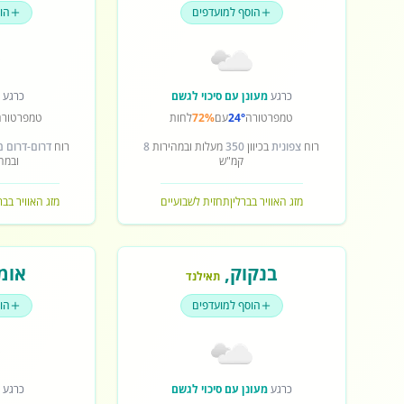
הוסף למועדפים
הו
כרגע
מעונן עם סיכוי לגשם
כרגע
ש
טמפרטורה
24°
עם
72%
לחות
טמפרטורה
רוח
צפונית
בכיוון
350
מעלות ובמהירות
8
רוח
דרום-דרום 
קמ"ש
ובמה
מזג האוויר בברלין
תחזית לשבועיים
מזג האוויר בב
בנקוק
,
אומ
תאילנד
הוסף למועדפים
הו
כרגע
מעונן עם סיכוי לגשם
כרגע
ש