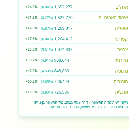
ארה"ב
1,652,277
+24.9%
(8.94%)
איחוד האמירויות
1,527,770
+71.3%
(8.27%)
איטליה
1,269,017
+49.6%
(6.87%)
קפריסין
1,264,412
+17.6%
(6.84%)
צרפת
1,074,333
+25.5%
(5.81%)
גאורגיה
908,644
+30.7%
(4.91%)
גרמניה
848,069
+42.0%
(4.59%)
הונגריה
748,424
+60.3%
(4.05%)
אנגליה
726,586
+15.0%
(3.93%)
מקור:
רשות שדות התעופה – דו"ח שנתי 2025, נמל התעופה בן-גוריון
(תנועת נוסעים בטיסות בינלאומיות, התפלגות לפי מדינות)