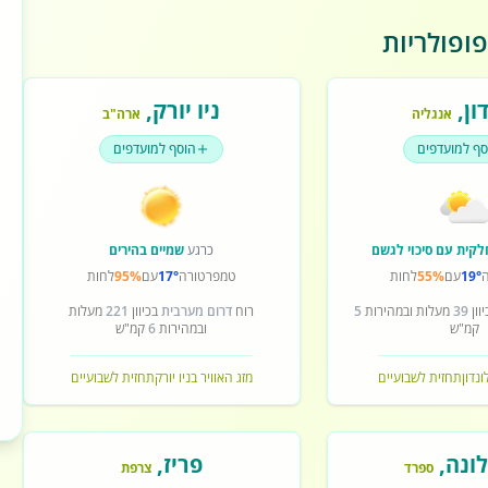
ופולריות
ון
,
ניו יורק
,
אנגליה
ארה"ב
סף למועדפים
הוסף למועדפים
לקית עם סיכוי לגשם
כרגע
שמיים בהירים
19°
עם
55%
לחות
טמפרטורה
17°
עם
95%
לחות
וון
39
מעלות ובמהירות
5
רוח
דרום מערבית
בכיוון
221
מעלות
קמ"ש
ובמהירות
6
קמ"ש
ונדון
תחזית לשבועיים
מזג האוויר בניו יורק
תחזית לשבועיים
ונה
,
פריז
,
ספרד
צרפת