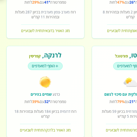
26°
עם
47%
לחות
טמפרטורה
41°
עם
29%
לחות
ון
2
מעלות ובמהירות
8
רוח
מערב-צפון מערבית
בכיוון
287
מעלות
קמ"ש
ובמהירות
11
קמ"ש
אומן
תחזית לשבועיים
מזג האוויר בדובאי
תחזית לשבועיים
ו
,
לרנקה
,
פורטוגל
קפריסין
סף למועדפים
הוסף למועדפים
לקית עם סיכוי לגשם
כרגע
שמיים בהירים
21°
עם
79%
לחות
טמפרטורה
32°
עם
39%
לחות
מזרחית
בכיוון
59
מעלות
רוח
דרומית
בכיוון
184
מעלות ובמהירות
18
ירות
5
קמ"ש
קמ"ש
פורטו
תחזית לשבועיים
מזג האוויר בלרנקה
תחזית לשבועיים