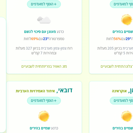
סף למועדפים
הוסף למועדפים
מיים בהירים
כרגע
מעונן עם סיכוי לגשם
29°
עם
56%
לחות
טמפרטורה
23°
עם
69%
לחות
מערבית
בכיוון
205
מעלות
רוח
צפון-צפון מערבית
בכיוון
327
מעלות
ירות
5
קמ"ש
ובמהירות
7
קמ"ש
רצלונה
תחזית לשבועיים
מזג האוויר בפריז
תחזית לשבועיים
ן
,
דובאי
,
אוקראינה
איחוד האמירויות הערביות
סף למועדפים
הוסף למועדפים
מיים בהירים
כרגע
שמיים בהירים