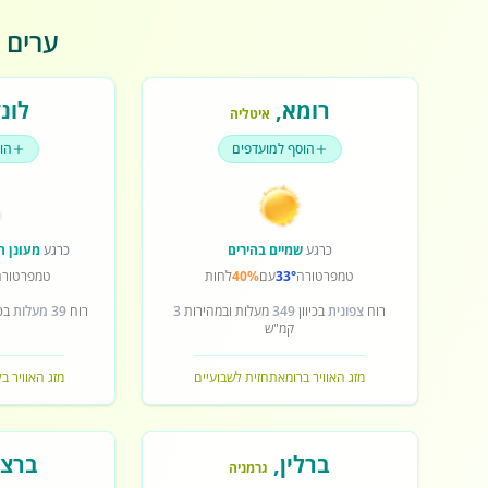
ערים פ
רומא
,
לונד
איטליה
הוסף למועדפים
הו
כרגע
שמיים בהירים
כרגע
מעונן ח
טמפרטורה
33°
עם
40%
לחות
טמפרטורה
רוח
צפונית
בכיוון
349
מעלות ובמהירות
3
רוח
39 מעלות
בכי
קמ"ש
מזג האוויר ברומא
תחזית לשבועיים
מזג האוויר בל
ברלין
,
ברצל
גרמניה