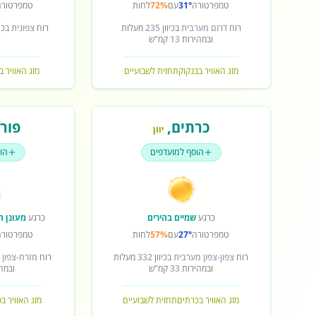
טמפרטורה
31°
עם
72%
לחות
טמפרטורה
רוח
דרום מערבית
בכיוון
235
מעלות
רוח
צפונית
בכיו
ובמהירות
13
קמ"ש
מזג האוויר בבנקוק
תחזית לשבועיים
מזג האוויר ב
כרתים
,
פורט
יוון
הוסף למועדפים
הו
כרגע
שמיים בהירים
כרגע
מעונן ח
טמפרטורה
27°
עם
57%
לחות
טמפרטורה
רוח
צפון-צפון מערבית
בכיוון
332
מעלות
רוח
מזרח-צפון 
ובמהירות
33
קמ"ש
ובמה
מזג האוויר בכרתים
תחזית לשבועיים
מזג האוויר ב