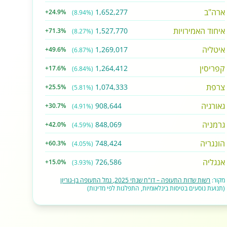
ארה"ב
1,652,277
+24.9%
(8.94%)
איחוד האמירויות
1,527,770
+71.3%
(8.27%)
איטליה
1,269,017
+49.6%
(6.87%)
קפריסין
1,264,412
+17.6%
(6.84%)
צרפת
1,074,333
+25.5%
(5.81%)
גאורגיה
908,644
+30.7%
(4.91%)
גרמניה
848,069
+42.0%
(4.59%)
הונגריה
748,424
+60.3%
(4.05%)
אנגליה
726,586
+15.0%
(3.93%)
מקור:
רשות שדות התעופה – דו"ח שנתי 2025, נמל התעופה בן-גוריון
(תנועת נוסעים בטיסות בינלאומיות, התפלגות לפי מדינות)