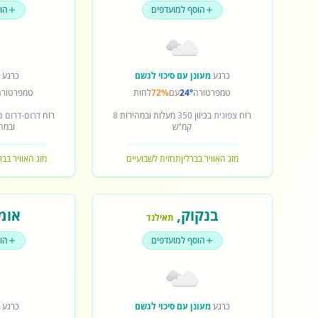
הוסף למועדפים
הו
כרגע
מעונן עם סיכוי לגשם
כרגע
ש
טמפרטורה
24°
עם
72%
לחות
טמפרטורה
רוח
צפונית
בכיוון
350
מעלות ובמהירות
8
רוח
דרום-דרום 
קמ"ש
ובמה
מזג האוויר בברלין
תחזית לשבועיים
מזג האוויר בב
בנקוק
,
אומ
תאילנד
הוסף למועדפים
הו
כרגע
מעונן עם סיכוי לגשם
כרגע
ש