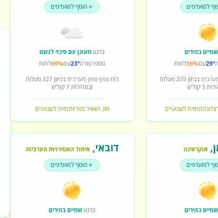
סף למועדפים
הוסף למועדפים
מיים בהירים
כרגע
מעונן עם סיכוי לגשם
29°
עם
56%
לחות
טמפרטורה
23°
עם
69%
לחות
מערבית
בכיוון
205
מעלות
רוח
צפון-צפון מערבית
בכיוון
327
מעלות
ירות
5
קמ"ש
ובמהירות
7
קמ"ש
רצלונה
תחזית לשבועיים
מזג האוויר בפריז
תחזית לשבועיים
ן
,
דובאי
,
אוקראינה
איחוד האמירויות הערביות
סף למועדפים
הוסף למועדפים
מיים בהירים
כרגע
שמיים בהירים