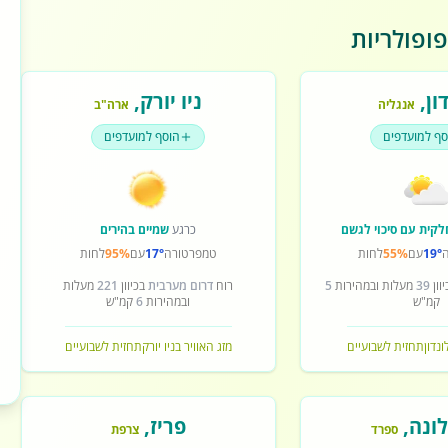
ופולריות
ון
,
ניו יורק
,
אנגליה
ארה"ב
סף למועדפים
הוסף למועדפים
לקית עם סיכוי לגשם
כרגע
שמיים בהירים
19°
עם
55%
לחות
טמפרטורה
17°
עם
95%
לחות
וון
39
מעלות ובמהירות
5
רוח
דרום מערבית
בכיוון
221
מעלות
קמ"ש
ובמהירות
6
קמ"ש
ונדון
תחזית לשבועיים
מזג האוויר בניו יורק
תחזית לשבועיים
ונה
,
פריז
,
ספרד
צרפת