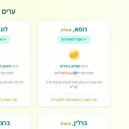
ערים פ
רומא
,
לונד
איטליה
הוסף למועדפים
הו
כרגע
שמיים בהירים
כרגע
מעונן ח
טמפרטורה
33°
עם
40%
לחות
טמפרטורה
רוח
צפונית
בכיוון
349
מעלות ובמהירות
3
רוח
39 מעלות
בכי
קמ"ש
מזג האוויר ברומא
תחזית לשבועיים
מזג האוויר בל
ברלין
,
ברצל
גרמניה