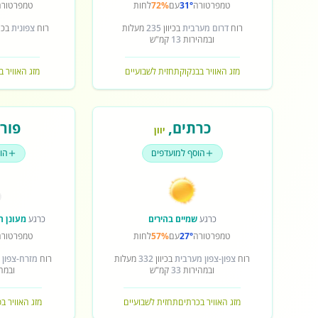
טמפרטורה
31°
עם
72%
לחות
טמפרטורה
רוח
דרום מערבית
בכיוון
235
מעלות
רוח
צפונית
בכיו
ובמהירות
13
קמ"ש
מזג האוויר בבנקוק
תחזית לשבועיים
מזג האוויר ב
כרתים
,
פורט
יוון
הוסף למועדפים
הו
כרגע
שמיים בהירים
כרגע
מעונן ח
טמפרטורה
27°
עם
57%
לחות
טמפרטורה
רוח
צפון-צפון מערבית
בכיוון
332
מעלות
רוח
מזרח-צפון 
ובמהירות
33
קמ"ש
ובמה
מזג האוויר בכרתים
תחזית לשבועיים
מזג האוויר ב