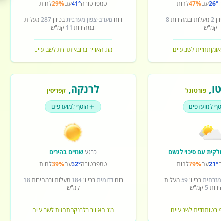
26°
עם
47%
לחות
טמפרטורה
41°
עם
29%
לחות
ון
2
מעלות ובמהירות
8
רוח
מערב-צפון מערבית
בכיוון
287
מעלות
קמ"ש
ובמהירות
11
קמ"ש
אומן
תחזית לשבועיים
מזג האוויר בדובאי
תחזית לשבועיים
ו
,
לרנקה
,
פורטוגל
קפריסין
סף למועדפים
הוסף למועדפים
לקית עם סיכוי לגשם
כרגע
שמיים בהירים
21°
עם
79%
לחות
טמפרטורה
32°
עם
39%
לחות
מזרחית
בכיוון
59
מעלות
רוח
דרומית
בכיוון
184
מעלות ובמהירות
18
ירות
5
קמ"ש
קמ"ש
פורטו
תחזית לשבועיים
מזג האוויר בלרנקה
תחזית לשבועיים