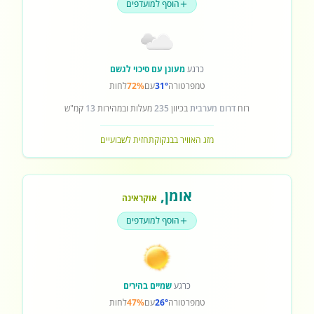
הוסף למועדפים
כרגע
מעונן עם סיכוי לגשם
טמפרטורה
31°
עם
72%
לחות
רוח
דרום מערבית
בכיוון
235
מעלות ובמהירות
13
קמ"ש
מזג האוויר בבנקוק
תחזית לשבועיים
אומן
,
אוקראינה
הוסף למועדפים
כרגע
שמיים בהירים
טמפרטורה
26°
עם
47%
לחות