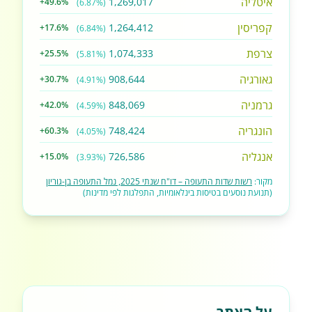
איטליה
1,269,017
+49.6%
(6.87%)
קפריסין
1,264,412
+17.6%
(6.84%)
צרפת
1,074,333
+25.5%
(5.81%)
גאורגיה
908,644
+30.7%
(4.91%)
גרמניה
848,069
+42.0%
(4.59%)
הונגריה
748,424
+60.3%
(4.05%)
אנגליה
726,586
+15.0%
(3.93%)
מקור:
רשות שדות התעופה – דו"ח שנתי 2025, נמל התעופה בן-גוריון
(תנועת נוסעים בטיסות בינלאומיות, התפלגות לפי מדינות)