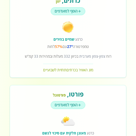
כרתים
,
יוון
הוסף למועדפים
כרגע
שמיים בהירים
טמפרטורה
27°
עם
57%
לחות
רוח
צפון-צפון מערבית
בכיוון
332
מעלות ובמהירות
33
קמ"ש
מזג האוויר בכרתים
תחזית לשבועיים
פורטו
,
פורטוגל
הוסף למועדפים
כרגע
מעונן חלקית עם סיכוי לגשם