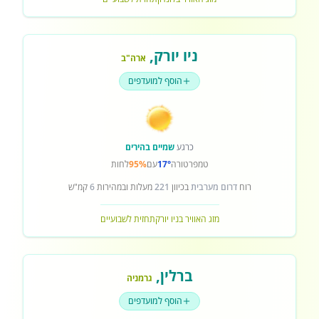
ניו יורק
,
ארה"ב
הוסף למועדפים
כרגע
שמיים בהירים
טמפרטורה
17°
עם
95%
לחות
רוח
דרום מערבית
בכיוון
221
מעלות ובמהירות
6
קמ"ש
מזג האוויר בניו יורק
תחזית לשבועיים
ברלין
,
גרמניה
הוסף למועדפים