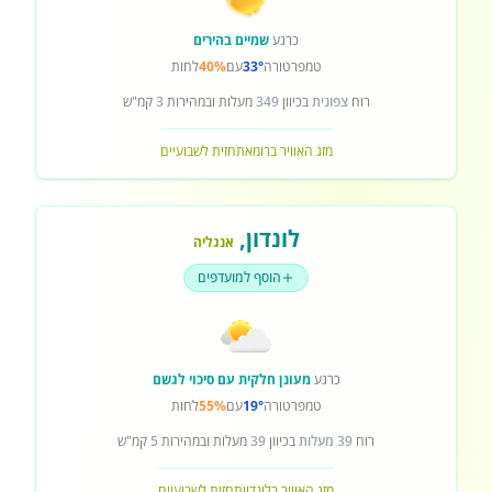
כרגע
שמיים בהירים
טמפרטורה
33°
עם
40%
לחות
רוח
צפונית
בכיוון
349
מעלות ובמהירות
3
קמ"ש
מזג האוויר ברומא
תחזית לשבועיים
לונדון
,
אנגליה
הוסף למועדפים
כרגע
מעונן חלקית עם סיכוי לגשם
טמפרטורה
19°
עם
55%
לחות
רוח
39 מעלות
בכיוון
39
מעלות ובמהירות
5
קמ"ש
מזג האוויר בלונדון
תחזית לשבועיים