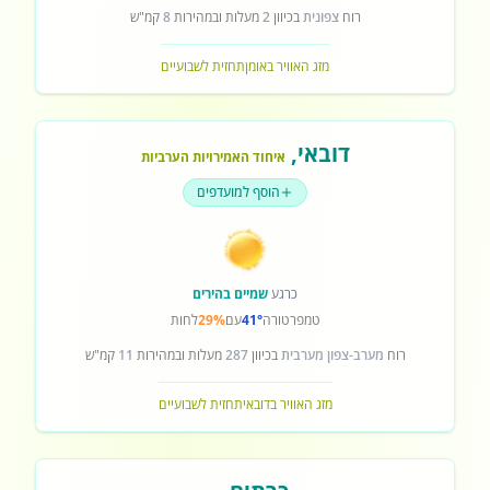
רוח
צפונית
בכיוון
2
מעלות ובמהירות
8
קמ"ש
מזג האוויר באומן
תחזית לשבועיים
דובאי
,
איחוד האמירויות הערביות
הוסף למועדפים
כרגע
שמיים בהירים
טמפרטורה
41°
עם
29%
לחות
רוח
מערב-צפון מערבית
בכיוון
287
מעלות ובמהירות
11
קמ"ש
מזג האוויר בדובאי
תחזית לשבועיים