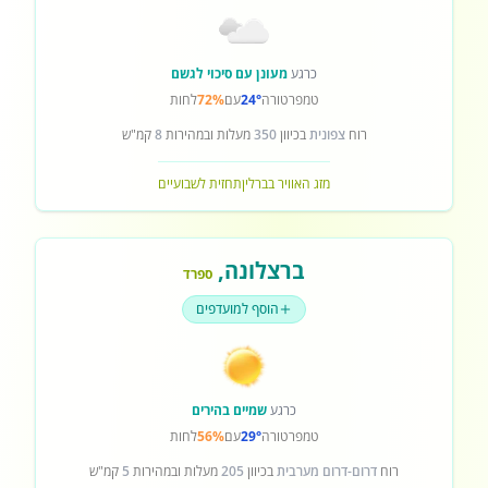
כרגע
מעונן עם סיכוי לגשם
טמפרטורה
24°
עם
72%
לחות
רוח
צפונית
בכיוון
350
מעלות ובמהירות
8
קמ"ש
מזג האוויר בברלין
תחזית לשבועיים
ברצלונה
,
ספרד
הוסף למועדפים
כרגע
שמיים בהירים
טמפרטורה
29°
עם
56%
לחות
רוח
דרום-דרום מערבית
בכיוון
205
מעלות ובמהירות
5
קמ"ש