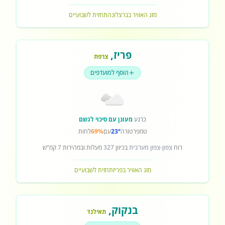
מזג האוויר בברצלונה
תחזית לשבועיים
פריז
,
צרפת
הוסף למועדפים
כרגע
מעונן עם סיכוי לגשם
טמפרטורה
23°
עם
69%
לחות
רוח
צפון-צפון מערבית
בכיוון
327
מעלות ובמהירות
7
קמ"ש
מזג האוויר בפריז
תחזית לשבועיים
בנקוק
,
תאילנד