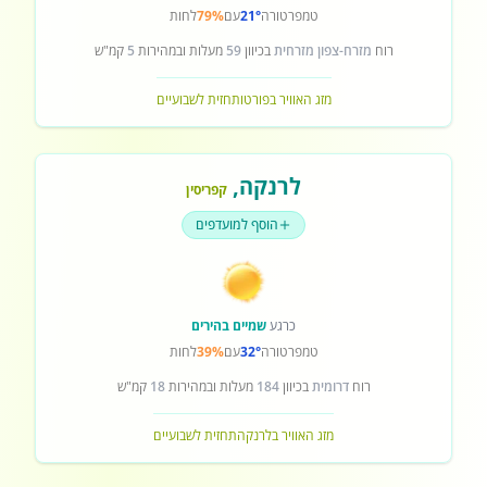
טמפרטורה
21°
עם
79%
לחות
רוח
מזרח-צפון מזרחית
בכיוון
59
מעלות ובמהירות
5
קמ"ש
מזג האוויר בפורטו
תחזית לשבועיים
לרנקה
,
קפריסין
הוסף למועדפים
כרגע
שמיים בהירים
טמפרטורה
32°
עם
39%
לחות
רוח
דרומית
בכיוון
184
מעלות ובמהירות
18
קמ"ש
מזג האוויר בלרנקה
תחזית לשבועיים