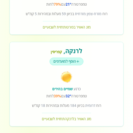
טמפרטורה
21°
עם
79%
לחות
רוח
מזרח-צפון מזרחית
בכיוון
59
מעלות ובמהירות
5
קמ"ש
מזג האוויר בפורטו
תחזית לשבועיים
לרנקה
,
קפריסין
הוסף למועדפים
כרגע
שמיים בהירים
טמפרטורה
32°
עם
39%
לחות
רוח
דרומית
בכיוון
184
מעלות ובמהירות
18
קמ"ש
מזג האוויר בלרנקה
תחזית לשבועיים