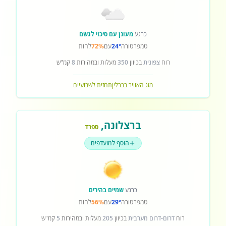
כרגע
מעונן עם סיכוי לגשם
טמפרטורה
24°
עם
72%
לחות
רוח
צפונית
בכיוון
350
מעלות ובמהירות
8
קמ"ש
מזג האוויר בברלין
תחזית לשבועיים
ברצלונה
,
ספרד
הוסף למועדפים
כרגע
שמיים בהירים
טמפרטורה
29°
עם
56%
לחות
רוח
דרום-דרום מערבית
בכיוון
205
מעלות ובמהירות
5
קמ"ש