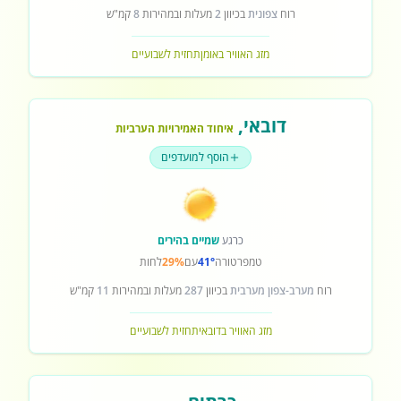
רוח
צפונית
בכיוון
2
מעלות ובמהירות
8
קמ"ש
מזג האוויר באומן
תחזית לשבועיים
דובאי
,
איחוד האמירויות הערביות
הוסף למועדפים
כרגע
שמיים בהירים
טמפרטורה
41°
עם
29%
לחות
רוח
מערב-צפון מערבית
בכיוון
287
מעלות ובמהירות
11
קמ"ש
מזג האוויר בדובאי
תחזית לשבועיים