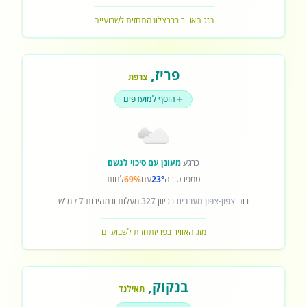
מזג האוויר בברצלונה
תחזית לשבועיים
פריז
,
צרפת
הוסף למועדפים
כרגע
מעונן עם סיכוי לגשם
טמפרטורה
23°
עם
69%
לחות
רוח
צפון-צפון מערבית
בכיוון
327
מעלות ובמהירות
7
קמ"ש
מזג האוויר בפריז
תחזית לשבועיים
בנקוק
,
תאילנד