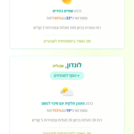
כרגע
שמיים בהירים
טמפרטורה
33°
עם
40%
לחות
רוח
צפונית
בכיוון
349
מעלות ובמהירות
3
קמ"ש
מזג האוויר ברומא
תחזית לשבועיים
לונדון
,
אנגליה
הוסף למועדפים
כרגע
מעונן חלקית עם סיכוי לגשם
טמפרטורה
19°
עם
55%
לחות
רוח
39 מעלות
בכיוון
39
מעלות ובמהירות
5
קמ"ש
מזג האוויר בלונדון
תחזית לשבועיים