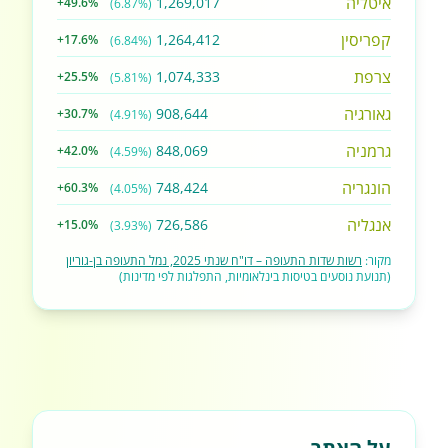
איטליה
1,269,017
+49.6%
(6.87%)
קפריסין
1,264,412
+17.6%
(6.84%)
צרפת
1,074,333
+25.5%
(5.81%)
גאורגיה
908,644
+30.7%
(4.91%)
גרמניה
848,069
+42.0%
(4.59%)
הונגריה
748,424
+60.3%
(4.05%)
אנגליה
726,586
+15.0%
(3.93%)
מקור:
רשות שדות התעופה – דו"ח שנתי 2025, נמל התעופה בן-גוריון
(תנועת נוסעים בטיסות בינלאומיות, התפלגות לפי מדינות)