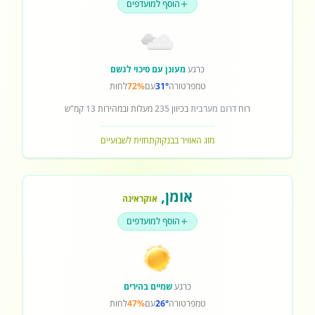
הוסף למועדפים
כרגע
מעונן עם סיכוי לגשם
טמפרטורה
31°
עם
72%
לחות
רוח
דרום מערבית
בכיוון
235
מעלות ובמהירות
13
קמ"ש
מזג האוויר בבנקוק
תחזית לשבועיים
אומן
,
אוקראינה
הוסף למועדפים
כרגע
שמיים בהירים
טמפרטורה
26°
עם
47%
לחות