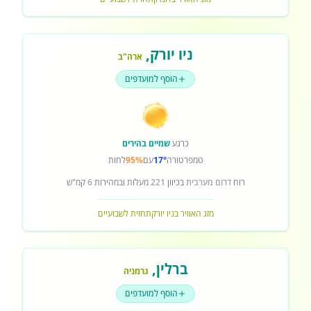
ניו יורק
,
ארה"ב
הוסף למועדפים
כרגע
שמיים בהירים
טמפרטורה
17°
עם
95%
לחות
רוח
דרום מערבית
בכיוון
221
מעלות ובמהירות
6
קמ"ש
מזג האוויר בניו יורק
תחזית לשבועיים
ברלין
,
גרמניה
הוסף למועדפים