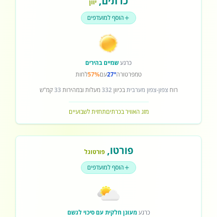
כרתים
,
יוון
הוסף למועדפים
כרגע
שמיים בהירים
טמפרטורה
27°
עם
57%
לחות
רוח
צפון-צפון מערבית
בכיוון
332
מעלות ובמהירות
33
קמ"ש
מזג האוויר בכרתים
תחזית לשבועיים
פורטו
,
פורטוגל
הוסף למועדפים
כרגע
מעונן חלקית עם סיכוי לגשם