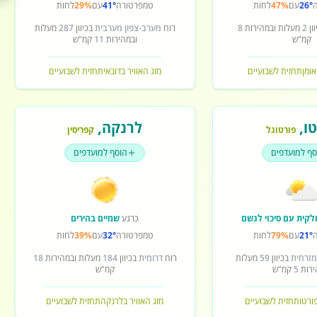
26°
עם
47%
לחות
טמפרטורה
41°
עם
29%
לחות
ון
2
מעלות ובמהירות
8
רוח
מערב-צפון מערבית
בכיוון
287
מעלות
קמ"ש
ובמהירות
11
קמ"ש
אומן
תחזית לשבועיים
מזג האוויר בדובאי
תחזית לשבועיים
ו
,
לרנקה
,
פורטוגל
קפריסין
סף למועדפים
הוסף למועדפים
לקית עם סיכוי לגשם
כרגע
שמיים בהירים
21°
עם
79%
לחות
טמפרטורה
32°
עם
39%
לחות
מזרחית
בכיוון
59
מעלות
רוח
דרומית
בכיוון
184
מעלות ובמהירות
18
ירות
5
קמ"ש
קמ"ש
פורטו
תחזית לשבועיים
מזג האוויר בלרנקה
תחזית לשבועיים