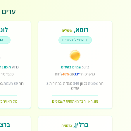
ערים פ
רומא
,
לונד
איטליה
הוסף למועדפים
הו
כרגע
שמיים בהירים
כרגע
מעונן ח
טמפרטורה
33°
עם
40%
לחות
טמפרטורה
רוח
צפונית
בכיוון
349
מעלות ובמהירות
3
רוח
39 מעלות
בכי
קמ"ש
מזג האוויר ברומא
תחזית לשבועיים
מזג האוויר בל
ברלין
,
ברצל
גרמניה