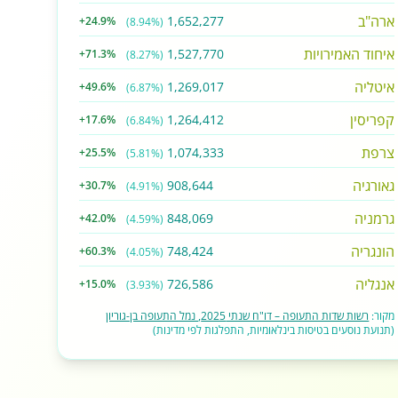
ארה"ב
1,652,277
+24.9%
(8.94%)
איחוד האמירויות
1,527,770
+71.3%
(8.27%)
איטליה
1,269,017
+49.6%
(6.87%)
קפריסין
1,264,412
+17.6%
(6.84%)
צרפת
1,074,333
+25.5%
(5.81%)
גאורגיה
908,644
+30.7%
(4.91%)
גרמניה
848,069
+42.0%
(4.59%)
הונגריה
748,424
+60.3%
(4.05%)
אנגליה
726,586
+15.0%
(3.93%)
מקור:
רשות שדות התעופה – דו"ח שנתי 2025, נמל התעופה בן-גוריון
(תנועת נוסעים בטיסות בינלאומיות, התפלגות לפי מדינות)