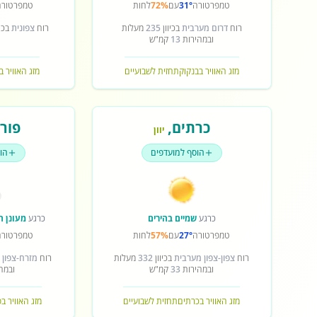
טמפרטורה
31°
עם
72%
לחות
טמפרטורה
רוח
דרום מערבית
בכיוון
235
מעלות
רוח
צפונית
בכיו
ובמהירות
13
קמ"ש
מזג האוויר בבנקוק
תחזית לשבועיים
מזג האוויר ב
כרתים
,
פורט
יוון
הוסף למועדפים
הו
כרגע
שמיים בהירים
כרגע
מעונן ח
טמפרטורה
27°
עם
57%
לחות
טמפרטורה
רוח
צפון-צפון מערבית
בכיוון
332
מעלות
רוח
מזרח-צפון 
ובמהירות
33
קמ"ש
ובמה
מזג האוויר בכרתים
תחזית לשבועיים
מזג האוויר ב