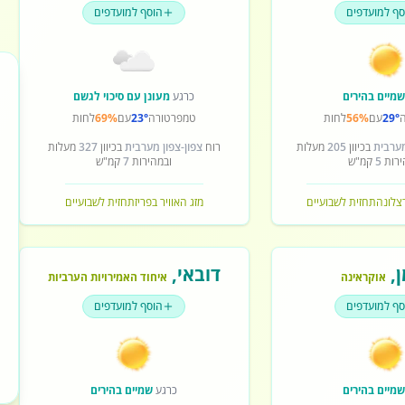
סף למועדפים
הוסף למועדפים
מיים בהירים
כרגע
מעונן עם סיכוי לגשם
29°
עם
56%
לחות
טמפרטורה
23°
עם
69%
לחות
מערבית
בכיוון
205
מעלות
רוח
צפון-צפון מערבית
בכיוון
327
מעלות
ירות
5
קמ"ש
ובמהירות
7
קמ"ש
רצלונה
תחזית לשבועיים
מזג האוויר בפריז
תחזית לשבועיים
ן
,
דובאי
,
אוקראינה
איחוד האמירויות הערביות
סף למועדפים
הוסף למועדפים
מיים בהירים
כרגע
שמיים בהירים