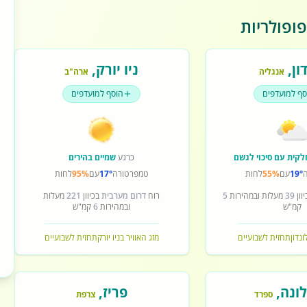
ופולריות
ון
,
ניו יורק
,
אנגליה
ארה"ב
סף למועדפים
הוסף למועדפים
לקית עם סיכוי לגשם
כרגע
שמיים בהירים
19°
עם
55%
לחות
טמפרטורה
17°
עם
95%
לחות
וון
39
מעלות ובמהירות
5
רוח
דרום מערבית
בכיוון
221
מעלות
קמ"ש
ובמהירות
6
קמ"ש
ונדון
תחזית לשבועיים
מזג האוויר בניו יורק
תחזית לשבועיים
ונה
,
פריז
,
ספרד
צרפת