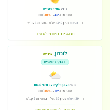
כרגע
שמיים בהירים
טמפרטורה
33°
עם
40%
לחות
רוח
צפונית
בכיוון
349
מעלות ובמהירות
3
קמ"ש
מזג האוויר ברומא
תחזית לשבועיים
לונדון
,
אנגליה
הוסף למועדפים
כרגע
מעונן חלקית עם סיכוי לגשם
טמפרטורה
19°
עם
55%
לחות
רוח
39 מעלות
בכיוון
39
מעלות ובמהירות
5
קמ"ש
מזג האוויר בלונדון
תחזית לשבועיים