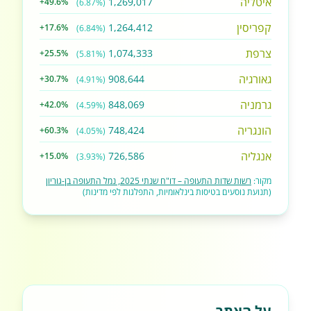
איטליה
1,269,017
+49.6%
(6.87%)
קפריסין
1,264,412
+17.6%
(6.84%)
צרפת
1,074,333
+25.5%
(5.81%)
גאורגיה
908,644
+30.7%
(4.91%)
גרמניה
848,069
+42.0%
(4.59%)
הונגריה
748,424
+60.3%
(4.05%)
אנגליה
726,586
+15.0%
(3.93%)
מקור:
רשות שדות התעופה – דו"ח שנתי 2025, נמל התעופה בן-גוריון
(תנועת נוסעים בטיסות בינלאומיות, התפלגות לפי מדינות)