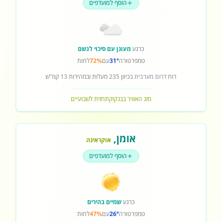
הוסף למועדפים
כרגע
מעונן עם סיכוי לגשם
טמפרטורה
31°
עם
72%
לחות
רוח
דרום מערבית
בכיוון
235
מעלות ובמהירות
13
קמ"ש
מזג האוויר בבנקוק
תחזית לשבועיים
אומן
,
אוקראינה
הוסף למועדפים
כרגע
שמיים בהירים
טמפרטורה
26°
עם
47%
לחות