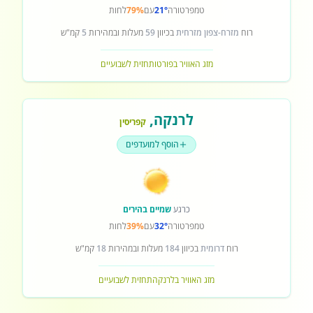
טמפרטורה
21°
עם
79%
לחות
רוח
מזרח-צפון מזרחית
בכיוון
59
מעלות ובמהירות
5
קמ"ש
מזג האוויר בפורטו
תחזית לשבועיים
לרנקה
,
קפריסין
הוסף למועדפים
כרגע
שמיים בהירים
טמפרטורה
32°
עם
39%
לחות
רוח
דרומית
בכיוון
184
מעלות ובמהירות
18
קמ"ש
מזג האוויר בלרנקה
תחזית לשבועיים