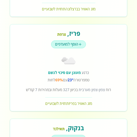
מזג האוויר בברצלונה
תחזית לשבועיים
פריז
,
צרפת
הוסף למועדפים
כרגע
מעונן עם סיכוי לגשם
טמפרטורה
23°
עם
69%
לחות
רוח
צפון-צפון מערבית
בכיוון
327
מעלות ובמהירות
7
קמ"ש
מזג האוויר בפריז
תחזית לשבועיים
בנקוק
,
תאילנד