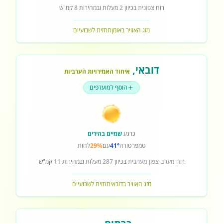
רוח
צפונית
בכיוון
2
מעלות ובמהירות
8
קמ"ש
מזג האוויר באומן
תחזית לשבועיים
דובאי
,
איחוד האמירויות הערביות
הוסף למועדפים
כרגע
שמיים בהירים
טמפרטורה
41°
עם
29%
לחות
רוח
מערב-צפון מערבית
בכיוון
287
מעלות ובמהירות
11
קמ"ש
מזג האוויר בדובאי
תחזית לשבועיים