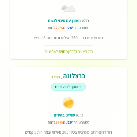
כרגע
מעונן עם סיכוי לגשם
טמפרטורה
24°
עם
72%
לחות
רוח
צפונית
בכיוון
350
מעלות ובמהירות
8
קמ"ש
מזג האוויר בברלין
תחזית לשבועיים
ברצלונה
,
ספרד
הוסף למועדפים
כרגע
שמיים בהירים
טמפרטורה
29°
עם
56%
לחות
רוח
דרום-דרום מערבית
בכיוון
205
מעלות ובמהירות
5
קמ"ש