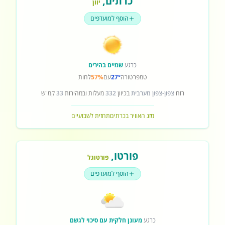
כרתים
,
יוון
הוסף למועדפים
כרגע
שמיים בהירים
טמפרטורה
27°
עם
57%
לחות
רוח
צפון-צפון מערבית
בכיוון
332
מעלות ובמהירות
33
קמ"ש
מזג האוויר בכרתים
תחזית לשבועיים
פורטו
,
פורטוגל
הוסף למועדפים
כרגע
מעונן חלקית עם סיכוי לגשם