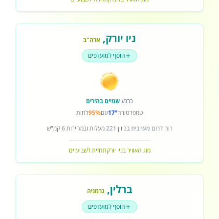
ניו יורק
,
ארה"ב
הוסף למועדפים
כרגע
שמיים בהירים
טמפרטורה
17°
עם
95%
לחות
רוח
דרום מערבית
בכיוון
221
מעלות ובמהירות
6
קמ"ש
מזג האוויר בניו יורק
תחזית לשבועיים
ברלין
,
גרמניה
הוסף למועדפים