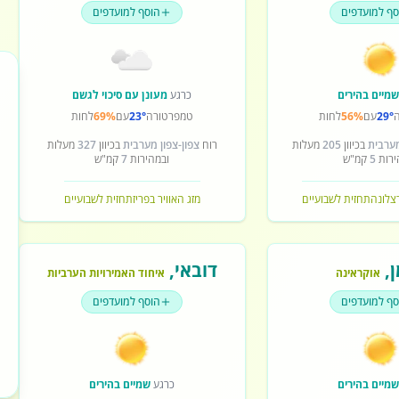
סף למועדפים
הוסף למועדפים
מיים בהירים
כרגע
מעונן עם סיכוי לגשם
29°
עם
56%
לחות
טמפרטורה
23°
עם
69%
לחות
מערבית
בכיוון
205
מעלות
רוח
צפון-צפון מערבית
בכיוון
327
מעלות
ירות
5
קמ"ש
ובמהירות
7
קמ"ש
רצלונה
תחזית לשבועיים
מזג האוויר בפריז
תחזית לשבועיים
ן
,
דובאי
,
אוקראינה
איחוד האמירויות הערביות
סף למועדפים
הוסף למועדפים
מיים בהירים
כרגע
שמיים בהירים