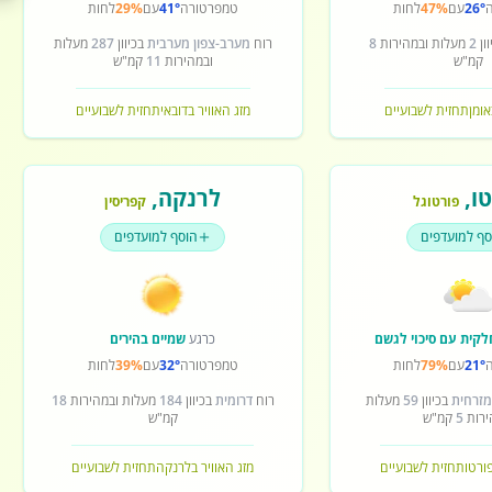
26°
עם
47%
לחות
טמפרטורה
41°
עם
29%
לחות
ון
2
מעלות ובמהירות
8
רוח
מערב-צפון מערבית
בכיוון
287
מעלות
קמ"ש
ובמהירות
11
קמ"ש
אומן
תחזית לשבועיים
מזג האוויר בדובאי
תחזית לשבועיים
ו
,
לרנקה
,
פורטוגל
קפריסין
סף למועדפים
הוסף למועדפים
לקית עם סיכוי לגשם
כרגע
שמיים בהירים
21°
עם
79%
לחות
טמפרטורה
32°
עם
39%
לחות
מזרחית
בכיוון
59
מעלות
רוח
דרומית
בכיוון
184
מעלות ובמהירות
18
ירות
5
קמ"ש
קמ"ש
פורטו
תחזית לשבועיים
מזג האוויר בלרנקה
תחזית לשבועיים