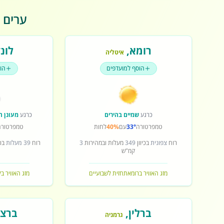
ערים פ
רומא
,
לונד
איטליה
הוסף למועדפים
הו
כרגע
שמיים בהירים
כרגע
מעונן ח
טמפרטורה
33°
עם
40%
לחות
טמפרטורה
רוח
צפונית
בכיוון
349
מעלות ובמהירות
3
רוח
39 מעלות
בכי
קמ"ש
מזג האוויר ברומא
תחזית לשבועיים
מזג האוויר בל
ברלין
,
ברצל
גרמניה