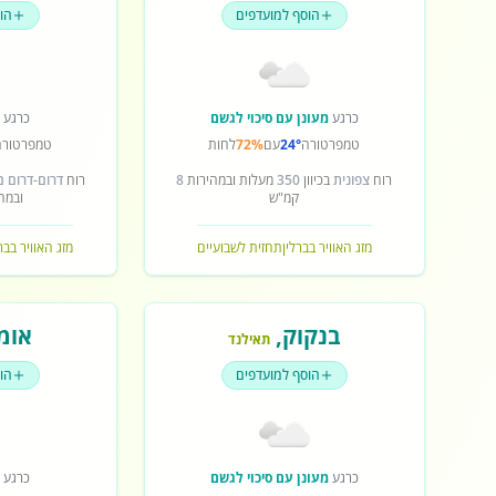
הוסף למועדפים
הו
כרגע
מעונן עם סיכוי לגשם
כרגע
ש
טמפרטורה
24°
עם
72%
לחות
טמפרטורה
רוח
צפונית
בכיוון
350
מעלות ובמהירות
8
רוח
דרום-דרום 
קמ"ש
ובמה
מזג האוויר בברלין
תחזית לשבועיים
מזג האוויר בב
בנקוק
,
אומ
תאילנד
הוסף למועדפים
הו
כרגע
מעונן עם סיכוי לגשם
כרגע
ש