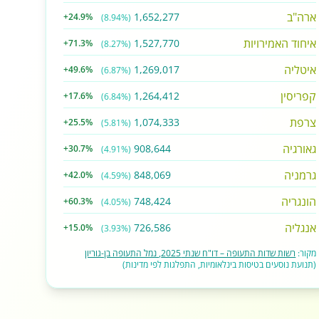
ארה"ב
1,652,277
+24.9%
(8.94%)
איחוד האמירויות
1,527,770
+71.3%
(8.27%)
איטליה
1,269,017
+49.6%
(6.87%)
קפריסין
1,264,412
+17.6%
(6.84%)
צרפת
1,074,333
+25.5%
(5.81%)
גאורגיה
908,644
+30.7%
(4.91%)
גרמניה
848,069
+42.0%
(4.59%)
הונגריה
748,424
+60.3%
(4.05%)
אנגליה
726,586
+15.0%
(3.93%)
מקור:
רשות שדות התעופה – דו"ח שנתי 2025, נמל התעופה בן-גוריון
(תנועת נוסעים בטיסות בינלאומיות, התפלגות לפי מדינות)