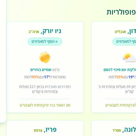
ופולריות
ון
,
ניו יורק
,
אנגליה
ארה"ב
סף למועדפים
הוסף למועדפים
לקית עם סיכוי לגשם
כרגע
שמיים בהירים
19°
עם
55%
לחות
טמפרטורה
17°
עם
95%
לחות
וון
39
מעלות ובמהירות
5
רוח
דרום מערבית
בכיוון
221
מעלות
קמ"ש
ובמהירות
6
קמ"ש
ונדון
תחזית לשבועיים
מזג האוויר בניו יורק
תחזית לשבועיים
ונה
,
פריז
,
ספרד
צרפת