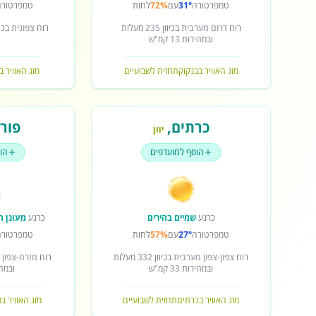
טמפרטורה
31°
עם
72%
לחות
טמפרטורה
רוח
דרום מערבית
בכיוון
235
מעלות
רוח
צפונית
בכיו
ובמהירות
13
קמ"ש
מזג האוויר בבנקוק
תחזית לשבועיים
מזג האוויר ב
כרתים
,
פורט
יוון
הוסף למועדפים
הו
כרגע
שמיים בהירים
כרגע
מעונן ח
טמפרטורה
27°
עם
57%
לחות
טמפרטורה
רוח
צפון-צפון מערבית
בכיוון
332
מעלות
רוח
מזרח-צפון 
ובמהירות
33
קמ"ש
ובמה
מזג האוויר בכרתים
תחזית לשבועיים
מזג האוויר ב