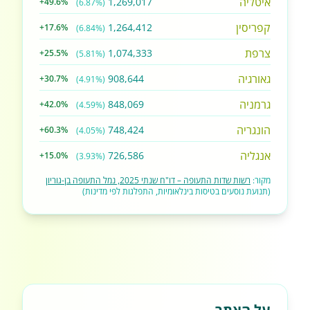
איטליה
1,269,017
+49.6%
(6.87%)
קפריסין
1,264,412
+17.6%
(6.84%)
צרפת
1,074,333
+25.5%
(5.81%)
גאורגיה
908,644
+30.7%
(4.91%)
גרמניה
848,069
+42.0%
(4.59%)
הונגריה
748,424
+60.3%
(4.05%)
אנגליה
726,586
+15.0%
(3.93%)
מקור:
רשות שדות התעופה – דו"ח שנתי 2025, נמל התעופה בן-גוריון
(תנועת נוסעים בטיסות בינלאומיות, התפלגות לפי מדינות)