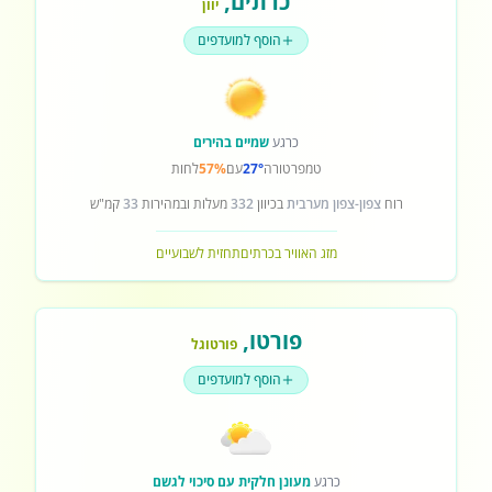
כרתים
,
יוון
הוסף למועדפים
כרגע
שמיים בהירים
טמפרטורה
27°
עם
57%
לחות
רוח
צפון-צפון מערבית
בכיוון
332
מעלות ובמהירות
33
קמ"ש
מזג האוויר בכרתים
תחזית לשבועיים
פורטו
,
פורטוגל
הוסף למועדפים
כרגע
מעונן חלקית עם סיכוי לגשם