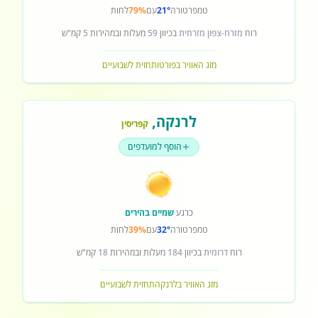
טמפרטורה
21°
עם
79%
לחות
רוח
מזרח-צפון מזרחית
בכיוון
59
מעלות ובמהירות
5
קמ"ש
מזג האוויר בפורטו
תחזית לשבועיים
לרנקה
,
קפריסין
הוסף למועדפים
כרגע
שמיים בהירים
טמפרטורה
32°
עם
39%
לחות
רוח
דרומית
בכיוון
184
מעלות ובמהירות
18
קמ"ש
מזג האוויר בלרנקה
תחזית לשבועיים