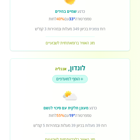
כרגע
שמיים בהירים
טמפרטורה
33°
עם
40%
לחות
רוח
צפונית
בכיוון
349
מעלות ובמהירות
3
קמ"ש
מזג האוויר ברומא
תחזית לשבועיים
לונדון
,
אנגליה
הוסף למועדפים
כרגע
מעונן חלקית עם סיכוי לגשם
טמפרטורה
19°
עם
55%
לחות
רוח
39 מעלות
בכיוון
39
מעלות ובמהירות
5
קמ"ש
מזג האוויר בלונדון
תחזית לשבועיים