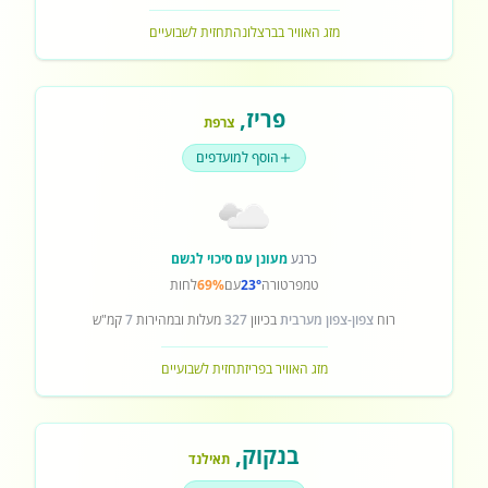
מזג האוויר בברצלונה
תחזית לשבועיים
פריז
,
צרפת
הוסף למועדפים
כרגע
מעונן עם סיכוי לגשם
טמפרטורה
23°
עם
69%
לחות
רוח
צפון-צפון מערבית
בכיוון
327
מעלות ובמהירות
7
קמ"ש
מזג האוויר בפריז
תחזית לשבועיים
בנקוק
,
תאילנד