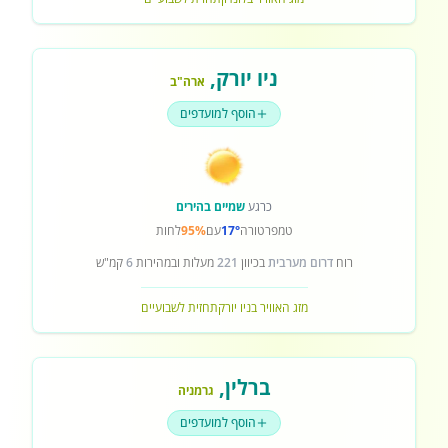
ניו יורק
,
ארה"ב
הוסף למועדפים
כרגע
שמיים בהירים
טמפרטורה
17°
עם
95%
לחות
רוח
דרום מערבית
בכיוון
221
מעלות ובמהירות
6
קמ"ש
מזג האוויר בניו יורק
תחזית לשבועיים
ברלין
,
גרמניה
הוסף למועדפים