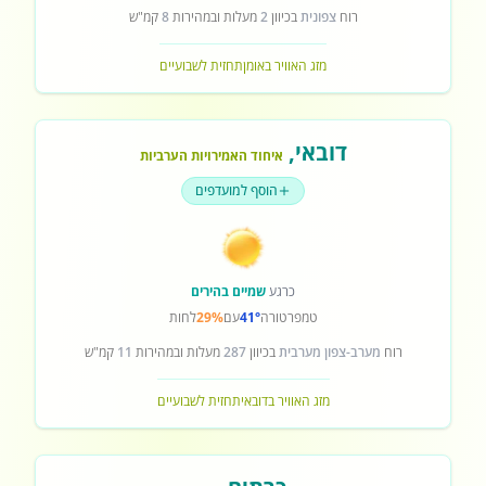
רוח
צפונית
בכיוון
2
מעלות ובמהירות
8
קמ"ש
מזג האוויר באומן
תחזית לשבועיים
דובאי
,
איחוד האמירויות הערביות
הוסף למועדפים
כרגע
שמיים בהירים
טמפרטורה
41°
עם
29%
לחות
רוח
מערב-צפון מערבית
בכיוון
287
מעלות ובמהירות
11
קמ"ש
מזג האוויר בדובאי
תחזית לשבועיים