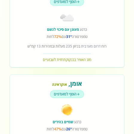
הוסף למועדפים
כרגע
מעונן עם סיכוי לגשם
טמפרטורה
31°
עם
72%
לחות
רוח
דרום מערבית
בכיוון
235
מעלות ובמהירות
13
קמ"ש
מזג האוויר בבנקוק
תחזית לשבועיים
אומן
,
אוקראינה
הוסף למועדפים
כרגע
שמיים בהירים
טמפרטורה
26°
עם
47%
לחות