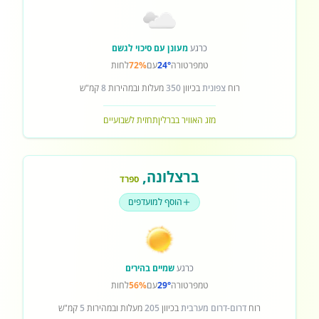
כרגע
מעונן עם סיכוי לגשם
טמפרטורה
24°
עם
72%
לחות
רוח
צפונית
בכיוון
350
מעלות ובמהירות
8
קמ"ש
מזג האוויר בברלין
תחזית לשבועיים
ברצלונה
,
ספרד
הוסף למועדפים
כרגע
שמיים בהירים
טמפרטורה
29°
עם
56%
לחות
רוח
דרום-דרום מערבית
בכיוון
205
מעלות ובמהירות
5
קמ"ש