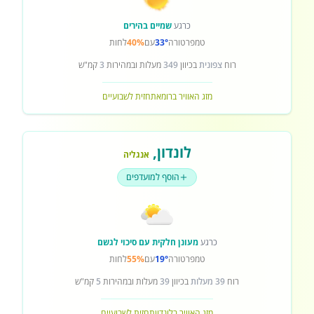
כרגע
שמיים בהירים
טמפרטורה
33°
עם
40%
לחות
רוח
צפונית
בכיוון
349
מעלות ובמהירות
3
קמ"ש
מזג האוויר ברומא
תחזית לשבועיים
לונדון
,
אנגליה
הוסף למועדפים
כרגע
מעונן חלקית עם סיכוי לגשם
טמפרטורה
19°
עם
55%
לחות
רוח
39 מעלות
בכיוון
39
מעלות ובמהירות
5
קמ"ש
מזג האוויר בלונדון
תחזית לשבועיים