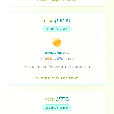
ניו יורק
,
ארה"ב
הוסף למועדפים
כרגע
שמיים בהירים
טמפרטורה
17°
עם
95%
לחות
רוח
דרום מערבית
בכיוון
221
מעלות ובמהירות
6
קמ"ש
מזג האוויר בניו יורק
תחזית לשבועיים
ברלין
,
גרמניה
הוסף למועדפים