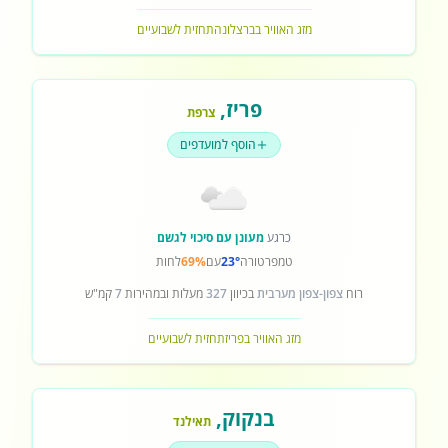
מזג האוויר בברצלונה
תחזית לשבועיים
פריז
,
צרפת
הוסף למועדפים
כרגע
מעונן עם סיכוי לגשם
טמפרטורה
23°
עם
69%
לחות
רוח
צפון-צפון מערבית
בכיוון
327
מעלות ובמהירות
7
קמ"ש
מזג האוויר בפריז
תחזית לשבועיים
בנקוק
,
תאילנד