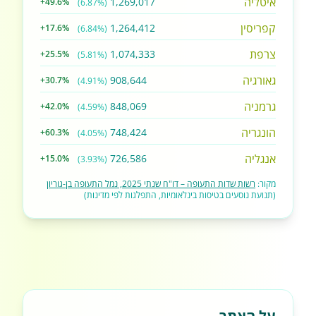
איטליה
1,269,017
+49.6%
(6.87%)
קפריסין
1,264,412
+17.6%
(6.84%)
צרפת
1,074,333
+25.5%
(5.81%)
גאורגיה
908,644
+30.7%
(4.91%)
גרמניה
848,069
+42.0%
(4.59%)
הונגריה
748,424
+60.3%
(4.05%)
אנגליה
726,586
+15.0%
(3.93%)
מקור:
רשות שדות התעופה – דו"ח שנתי 2025, נמל התעופה בן-גוריון
(תנועת נוסעים בטיסות בינלאומיות, התפלגות לפי מדינות)