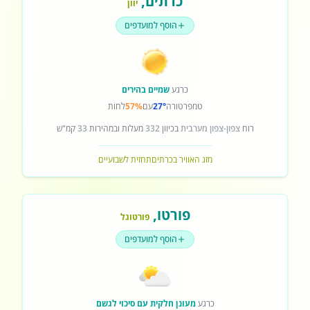
כרתים
,
יוון
הוסף למועדפים
כרגע
שמיים בהירים
טמפרטורה
27°
עם
57%
לחות
רוח
צפון-צפון מערבית
בכיוון
332
מעלות ובמהירות
33
קמ"ש
מזג האוויר בכרתים
תחזית לשבועיים
פורטו
,
פורטוגל
הוסף למועדפים
כרגע
מעונן חלקית עם סיכוי לגשם