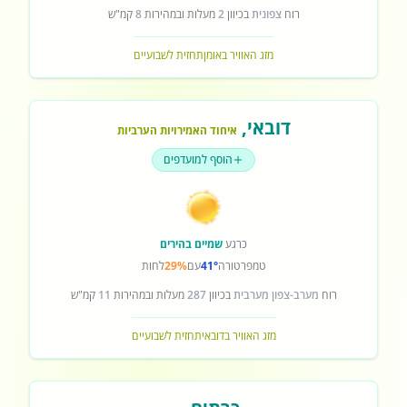
רוח
צפונית
בכיוון
2
מעלות ובמהירות
8
קמ"ש
מזג האוויר באומן
תחזית לשבועיים
דובאי
,
איחוד האמירויות הערביות
הוסף למועדפים
כרגע
שמיים בהירים
טמפרטורה
41°
עם
29%
לחות
רוח
מערב-צפון מערבית
בכיוון
287
מעלות ובמהירות
11
קמ"ש
מזג האוויר בדובאי
תחזית לשבועיים