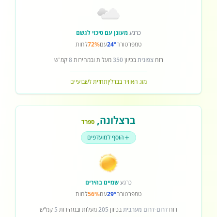
כרגע
מעונן עם סיכוי לגשם
טמפרטורה
24°
עם
72%
לחות
רוח
צפונית
בכיוון
350
מעלות ובמהירות
8
קמ"ש
מזג האוויר בברלין
תחזית לשבועיים
ברצלונה
,
ספרד
הוסף למועדפים
כרגע
שמיים בהירים
טמפרטורה
29°
עם
56%
לחות
רוח
דרום-דרום מערבית
בכיוון
205
מעלות ובמהירות
5
קמ"ש