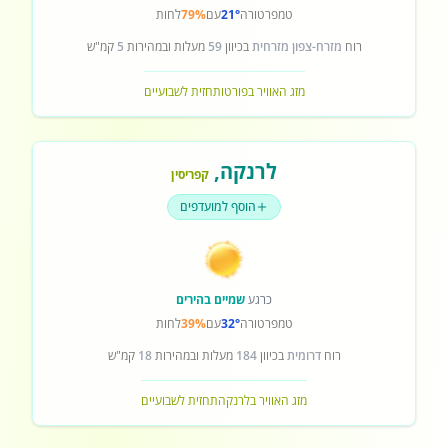
טמפרטורה
21°
עם
79%
לחות
רוח
מזרח-צפון מזרחית
בכיוון
59
מעלות ובמהירות
5
קמ"ש
מזג האוויר בפורטו
תחזית לשבועיים
לרנקה
,
קפריסין
הוסף למועדפים
כרגע
שמיים בהירים
טמפרטורה
32°
עם
39%
לחות
רוח
דרומית
בכיוון
184
מעלות ובמהירות
18
קמ"ש
מזג האוויר בלרנקה
תחזית לשבועיים