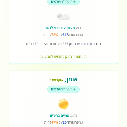
הוסף למועדפים
כרגע
מעונן עם סיכוי לגשם
טמפרטורה
31°
עם
72%
לחות
רוח
דרום מערבית
בכיוון
235
מעלות ובמהירות
13
קמ"ש
מזג האוויר בבנקוק
תחזית לשבועיים
אומן
,
אוקראינה
הוסף למועדפים
כרגע
שמיים בהירים
טמפרטורה
26°
עם
47%
לחות