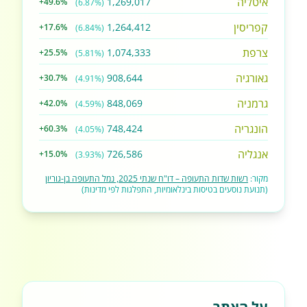
איטליה
1,269,017
+49.6%
(6.87%)
קפריסין
1,264,412
+17.6%
(6.84%)
צרפת
1,074,333
+25.5%
(5.81%)
גאורגיה
908,644
+30.7%
(4.91%)
גרמניה
848,069
+42.0%
(4.59%)
הונגריה
748,424
+60.3%
(4.05%)
אנגליה
726,586
+15.0%
(3.93%)
מקור:
רשות שדות התעופה – דו"ח שנתי 2025, נמל התעופה בן-גוריון
(תנועת נוסעים בטיסות בינלאומיות, התפלגות לפי מדינות)