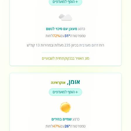
הוסף למועדפים
כרגע
מעונן עם סיכוי לגשם
טמפרטורה
31°
עם
72%
לחות
רוח
דרום מערבית
בכיוון
235
מעלות ובמהירות
13
קמ"ש
מזג האוויר בבנקוק
תחזית לשבועיים
אומן
,
אוקראינה
הוסף למועדפים
כרגע
שמיים בהירים
טמפרטורה
26°
עם
47%
לחות