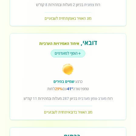
רוח
צפונית
בכיוון
2
מעלות ובמהירות
8
קמ"ש
מזג האוויר באומן
תחזית לשבועיים
דובאי
,
איחוד האמירויות הערביות
הוסף למועדפים
כרגע
שמיים בהירים
טמפרטורה
41°
עם
29%
לחות
רוח
מערב-צפון מערבית
בכיוון
287
מעלות ובמהירות
11
קמ"ש
מזג האוויר בדובאי
תחזית לשבועיים