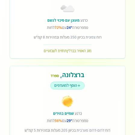
כרגע
מעונן עם סיכוי לגשם
טמפרטורה
24°
עם
72%
לחות
רוח
צפונית
בכיוון
350
מעלות ובמהירות
8
קמ"ש
מזג האוויר בברלין
תחזית לשבועיים
ברצלונה
,
ספרד
הוסף למועדפים
כרגע
שמיים בהירים
טמפרטורה
29°
עם
56%
לחות
רוח
דרום-דרום מערבית
בכיוון
205
מעלות ובמהירות
5
קמ"ש