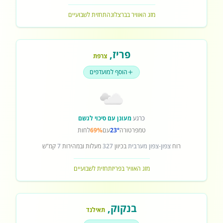
מזג האוויר בברצלונה
תחזית לשבועיים
פריז
,
צרפת
הוסף למועדפים
כרגע
מעונן עם סיכוי לגשם
טמפרטורה
23°
עם
69%
לחות
רוח
צפון-צפון מערבית
בכיוון
327
מעלות ובמהירות
7
קמ"ש
מזג האוויר בפריז
תחזית לשבועיים
בנקוק
,
תאילנד