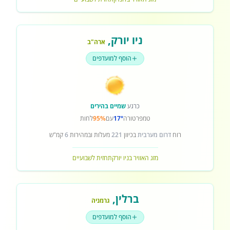
ניו יורק
,
ארה"ב
הוסף למועדפים
כרגע
שמיים בהירים
טמפרטורה
17°
עם
95%
לחות
רוח
דרום מערבית
בכיוון
221
מעלות ובמהירות
6
קמ"ש
מזג האוויר בניו יורק
תחזית לשבועיים
ברלין
,
גרמניה
הוסף למועדפים