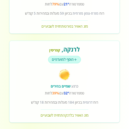
טמפרטורה
21°
עם
79%
לחות
רוח
מזרח-צפון מזרחית
בכיוון
59
מעלות ובמהירות
5
קמ"ש
מזג האוויר בפורטו
תחזית לשבועיים
לרנקה
,
קפריסין
הוסף למועדפים
כרגע
שמיים בהירים
טמפרטורה
32°
עם
39%
לחות
רוח
דרומית
בכיוון
184
מעלות ובמהירות
18
קמ"ש
מזג האוויר בלרנקה
תחזית לשבועיים