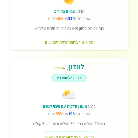
כרגע
שמיים בהירים
טמפרטורה
33°
עם
40%
לחות
רוח
צפונית
בכיוון
349
מעלות ובמהירות
3
קמ"ש
מזג האוויר ברומא
תחזית לשבועיים
לונדון
,
אנגליה
הוסף למועדפים
כרגע
מעונן חלקית עם סיכוי לגשם
טמפרטורה
19°
עם
55%
לחות
רוח
39 מעלות
בכיוון
39
מעלות ובמהירות
5
קמ"ש
מזג האוויר בלונדון
תחזית לשבועיים