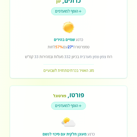
כרתים
,
יוון
הוסף למועדפים
כרגע
שמיים בהירים
טמפרטורה
27°
עם
57%
לחות
רוח
צפון-צפון מערבית
בכיוון
332
מעלות ובמהירות
33
קמ"ש
מזג האוויר בכרתים
תחזית לשבועיים
פורטו
,
פורטוגל
הוסף למועדפים
כרגע
מעונן חלקית עם סיכוי לגשם