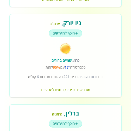
ניו יורק
,
ארה"ב
הוסף למועדפים
כרגע
שמיים בהירים
טמפרטורה
17°
עם
95%
לחות
רוח
דרום מערבית
בכיוון
221
מעלות ובמהירות
6
קמ"ש
מזג האוויר בניו יורק
תחזית לשבועיים
ברלין
,
גרמניה
הוסף למועדפים