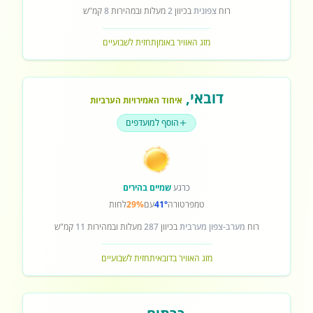
רוח
צפונית
בכיוון
2
מעלות ובמהירות
8
קמ"ש
מזג האוויר באומן
תחזית לשבועיים
דובאי
,
איחוד האמירויות הערביות
הוסף למועדפים
כרגע
שמיים בהירים
טמפרטורה
41°
עם
29%
לחות
רוח
מערב-צפון מערבית
בכיוון
287
מעלות ובמהירות
11
קמ"ש
מזג האוויר בדובאי
תחזית לשבועיים