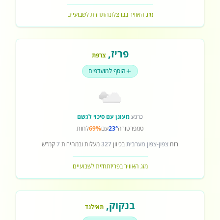
מזג האוויר בברצלונה
תחזית לשבועיים
פריז
,
צרפת
הוסף למועדפים
כרגע
מעונן עם סיכוי לגשם
טמפרטורה
23°
עם
69%
לחות
רוח
צפון-צפון מערבית
בכיוון
327
מעלות ובמהירות
7
קמ"ש
מזג האוויר בפריז
תחזית לשבועיים
בנקוק
,
תאילנד