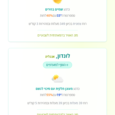
כרגע
שמיים בהירים
טמפרטורה
33°
עם
40%
לחות
רוח
צפונית
בכיוון
349
מעלות ובמהירות
3
קמ"ש
מזג האוויר ברומא
תחזית לשבועיים
לונדון
,
אנגליה
הוסף למועדפים
כרגע
מעונן חלקית עם סיכוי לגשם
טמפרטורה
19°
עם
55%
לחות
רוח
39 מעלות
בכיוון
39
מעלות ובמהירות
5
קמ"ש
מזג האוויר בלונדון
תחזית לשבועיים