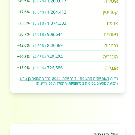
איטליה
1,269,017
+49.6%
(6.87%)
קפריסין
1,264,412
+17.6%
(6.84%)
צרפת
1,074,333
+25.5%
(5.81%)
גאורגיה
908,644
+30.7%
(4.91%)
גרמניה
848,069
+42.0%
(4.59%)
הונגריה
748,424
+60.3%
(4.05%)
אנגליה
726,586
+15.0%
(3.93%)
מקור:
רשות שדות התעופה – דו"ח שנתי 2025, נמל התעופה בן-גוריון
(תנועת נוסעים בטיסות בינלאומיות, התפלגות לפי מדינות)