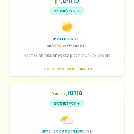
כרתים
,
יוון
הוסף למועדפים
כרגע
שמיים בהירים
טמפרטורה
27°
עם
57%
לחות
רוח
צפון-צפון מערבית
בכיוון
332
מעלות ובמהירות
33
קמ"ש
מזג האוויר בכרתים
תחזית לשבועיים
פורטו
,
פורטוגל
הוסף למועדפים
כרגע
מעונן חלקית עם סיכוי לגשם