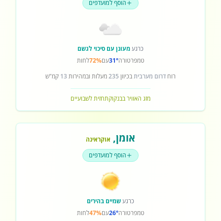
הוסף למועדפים
כרגע
מעונן עם סיכוי לגשם
טמפרטורה
31°
עם
72%
לחות
רוח
דרום מערבית
בכיוון
235
מעלות ובמהירות
13
קמ"ש
מזג האוויר בבנקוק
תחזית לשבועיים
אומן
,
אוקראינה
הוסף למועדפים
כרגע
שמיים בהירים
טמפרטורה
26°
עם
47%
לחות