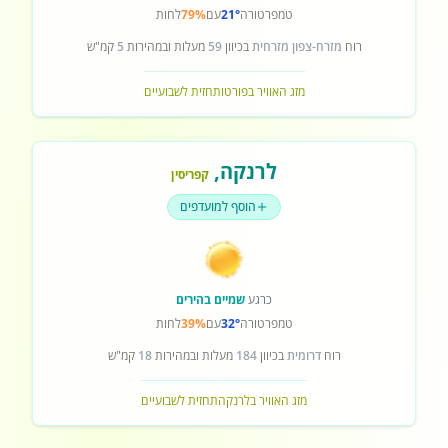
טמפרטורה
21°
עם
79%
לחות
רוח
מזרח-צפון מזרחית
בכיוון
59
מעלות ובמהירות
5
קמ"ש
מזג האוויר בפורטו
תחזית לשבועיים
לרנקה
,
קפריסין
הוסף למועדפים
כרגע
שמיים בהירים
טמפרטורה
32°
עם
39%
לחות
רוח
דרומית
בכיוון
184
מעלות ובמהירות
18
קמ"ש
מזג האוויר בלרנקה
תחזית לשבועיים