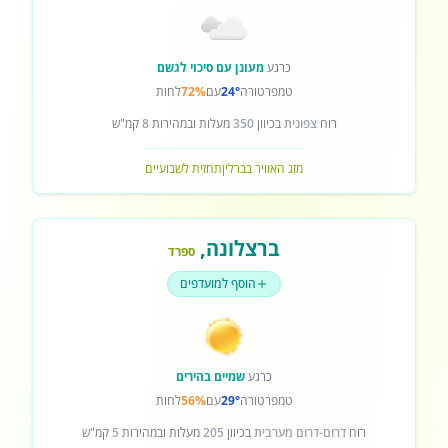
כרגע
מעונן עם סיכוי לגשם
טמפרטורה
24°
עם
72%
לחות
רוח
צפונית
בכיוון
350
מעלות ובמהירות
8
קמ"ש
מזג האוויר בברלין
תחזית לשבועיים
ברצלונה
,
ספרד
הוסף למועדפים
כרגע
שמיים בהירים
טמפרטורה
29°
עם
56%
לחות
רוח
דרום-דרום מערבית
בכיוון
205
מעלות ובמהירות
5
קמ"ש