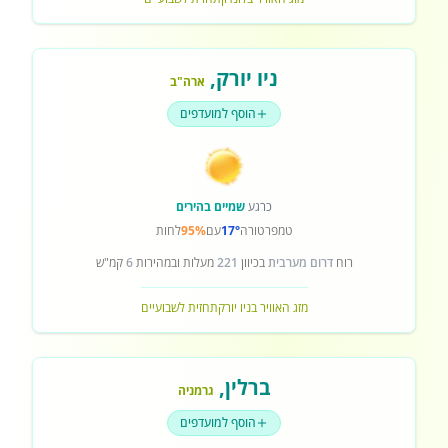
ניו יורק
,
ארה"ב
הוסף למועדפים
כרגע
שמיים בהירים
טמפרטורה
17°
עם
95%
לחות
רוח
דרום מערבית
בכיוון
221
מעלות ובמהירות
6
קמ"ש
מזג האוויר בניו יורק
תחזית לשבועיים
ברלין
,
גרמניה
הוסף למועדפים