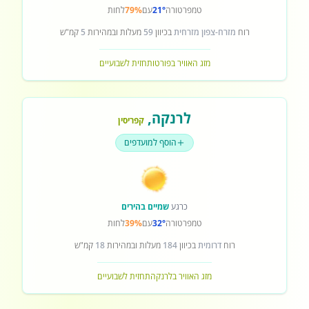
טמפרטורה
21°
עם
79%
לחות
רוח
מזרח-צפון מזרחית
בכיוון
59
מעלות ובמהירות
5
קמ"ש
מזג האוויר בפורטו
תחזית לשבועיים
לרנקה
,
קפריסין
הוסף למועדפים
כרגע
שמיים בהירים
טמפרטורה
32°
עם
39%
לחות
רוח
דרומית
בכיוון
184
מעלות ובמהירות
18
קמ"ש
מזג האוויר בלרנקה
תחזית לשבועיים