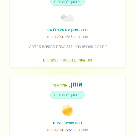
הוסף למועדפים
כרגע
מעונן עם סיכוי לגשם
טמפרטורה
31°
עם
72%
לחות
רוח
דרום מערבית
בכיוון
235
מעלות ובמהירות
13
קמ"ש
מזג האוויר בבנקוק
תחזית לשבועיים
אומן
,
אוקראינה
הוסף למועדפים
כרגע
שמיים בהירים
טמפרטורה
26°
עם
47%
לחות