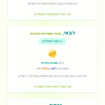
רוח
צפונית
בכיוון
2
מעלות ובמהירות
8
קמ"ש
מזג האוויר באומן
תחזית לשבועיים
דובאי
,
איחוד האמירויות הערביות
הוסף למועדפים
כרגע
שמיים בהירים
טמפרטורה
41°
עם
29%
לחות
רוח
מערב-צפון מערבית
בכיוון
287
מעלות ובמהירות
11
קמ"ש
מזג האוויר בדובאי
תחזית לשבועיים