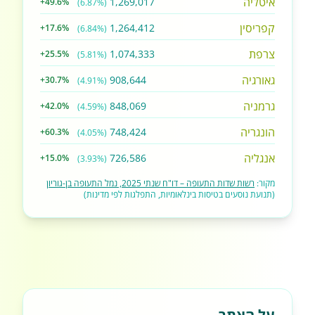
איטליה
1,269,017
+49.6%
(6.87%)
קפריסין
1,264,412
+17.6%
(6.84%)
צרפת
1,074,333
+25.5%
(5.81%)
גאורגיה
908,644
+30.7%
(4.91%)
גרמניה
848,069
+42.0%
(4.59%)
הונגריה
748,424
+60.3%
(4.05%)
אנגליה
726,586
+15.0%
(3.93%)
מקור:
רשות שדות התעופה – דו"ח שנתי 2025, נמל התעופה בן-גוריון
(תנועת נוסעים בטיסות בינלאומיות, התפלגות לפי מדינות)