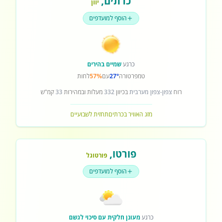
כרתים
,
יוון
הוסף למועדפים
כרגע
שמיים בהירים
טמפרטורה
27°
עם
57%
לחות
רוח
צפון-צפון מערבית
בכיוון
332
מעלות ובמהירות
33
קמ"ש
מזג האוויר בכרתים
תחזית לשבועיים
פורטו
,
פורטוגל
הוסף למועדפים
כרגע
מעונן חלקית עם סיכוי לגשם