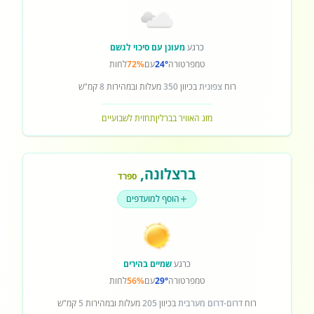
כרגע
מעונן עם סיכוי לגשם
טמפרטורה
24°
עם
72%
לחות
רוח
צפונית
בכיוון
350
מעלות ובמהירות
8
קמ"ש
מזג האוויר בברלין
תחזית לשבועיים
ברצלונה
,
ספרד
הוסף למועדפים
כרגע
שמיים בהירים
טמפרטורה
29°
עם
56%
לחות
רוח
דרום-דרום מערבית
בכיוון
205
מעלות ובמהירות
5
קמ"ש