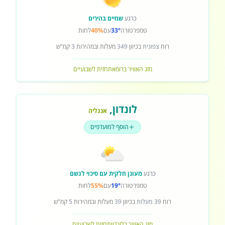
כרגע
שמיים בהירים
טמפרטורה
33°
עם
40%
לחות
רוח
צפונית
בכיוון
349
מעלות ובמהירות
3
קמ"ש
מזג האוויר ברומא
תחזית לשבועיים
לונדון
,
אנגליה
הוסף למועדפים
כרגע
מעונן חלקית עם סיכוי לגשם
טמפרטורה
19°
עם
55%
לחות
רוח
39 מעלות
בכיוון
39
מעלות ובמהירות
5
קמ"ש
מזג האוויר בלונדון
תחזית לשבועיים