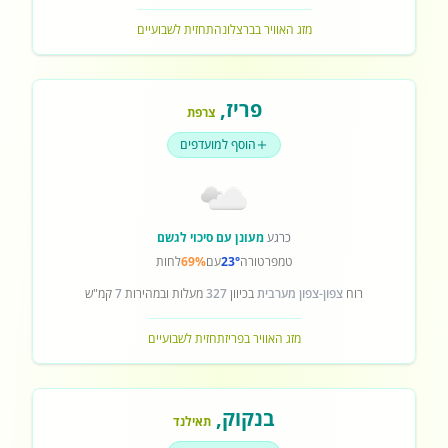
מזג האוויר בברצלונה
תחזית לשבועיים
פריז
,
צרפת
הוסף למועדפים
כרגע
מעונן עם סיכוי לגשם
טמפרטורה
23°
עם
69%
לחות
רוח
צפון-צפון מערבית
בכיוון
327
מעלות ובמהירות
7
קמ"ש
מזג האוויר בפריז
תחזית לשבועיים
בנקוק
,
תאילנד