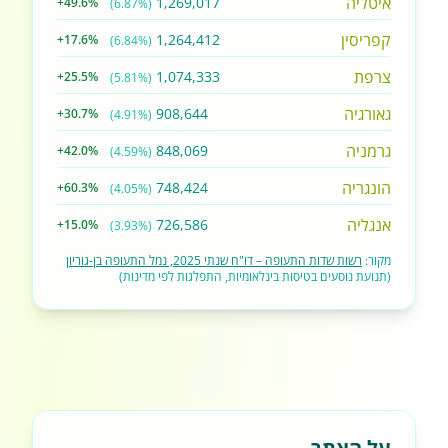
איטליה
1,269,017
+49.6%
(6.87%)
קפריסין
1,264,412
+17.6%
(6.84%)
צרפת
1,074,333
+25.5%
(5.81%)
גאורגיה
908,644
+30.7%
(4.91%)
גרמניה
848,069
+42.0%
(4.59%)
הונגריה
748,424
+60.3%
(4.05%)
אנגליה
726,586
+15.0%
(3.93%)
מקור:
רשות שדות התעופה – דו"ח שנתי 2025, נמל התעופה בן-גוריון
(תנועת נוסעים בטיסות בינלאומיות, התפלגות לפי מדינות)