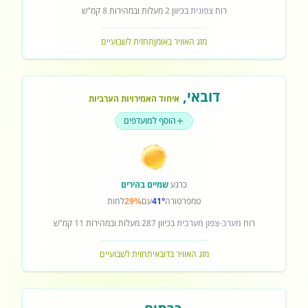
רוח
צפונית
בכיוון
2
מעלות ובמהירות
8
קמ"ש
מזג האוויר באומן
תחזית לשבועיים
דובאי
,
איחוד האמירויות הערביות
הוסף למועדפים
כרגע
שמיים בהירים
טמפרטורה
41°
עם
29%
לחות
רוח
מערב-צפון מערבית
בכיוון
287
מעלות ובמהירות
11
קמ"ש
מזג האוויר בדובאי
תחזית לשבועיים