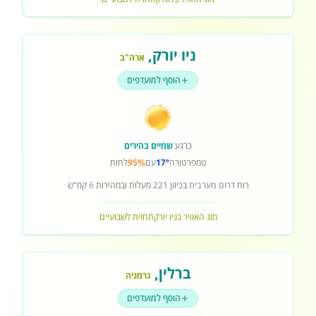
ניו יורק
,
ארה"ב
הוסף למועדפים
כרגע
שמיים בהירים
טמפרטורה
17°
עם
95%
לחות
רוח
דרום מערבית
בכיוון
221
מעלות ובמהירות
6
קמ"ש
מזג האוויר בניו יורק
תחזית לשבועיים
ברלין
,
גרמניה
הוסף למועדפים