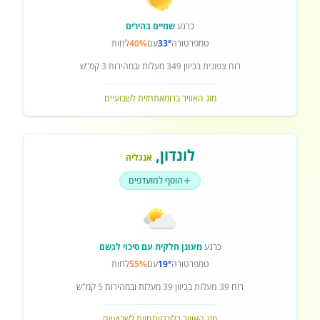
כרגע
שמיים בהירים
טמפרטורה
33°
עם
40%
לחות
רוח
צפונית
בכיוון
349
מעלות ובמהירות
3
קמ"ש
מזג האוויר ברומא
תחזית לשבועיים
לונדון
,
אנגליה
הוסף למועדפים
כרגע
מעונן חלקית עם סיכוי לגשם
טמפרטורה
19°
עם
55%
לחות
רוח
39 מעלות
בכיוון
39
מעלות ובמהירות
5
קמ"ש
מזג האוויר בלונדון
תחזית לשבועיים