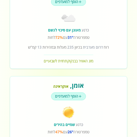
הוסף למועדפים
כרגע
מעונן עם סיכוי לגשם
טמפרטורה
31°
עם
72%
לחות
רוח
דרום מערבית
בכיוון
235
מעלות ובמהירות
13
קמ"ש
מזג האוויר בבנקוק
תחזית לשבועיים
אומן
,
אוקראינה
הוסף למועדפים
כרגע
שמיים בהירים
טמפרטורה
26°
עם
47%
לחות