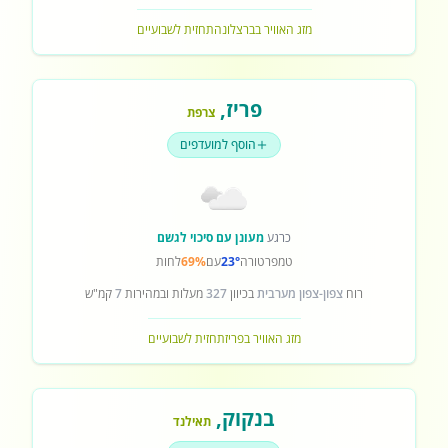
מזג האוויר בברצלונה
תחזית לשבועיים
פריז
,
צרפת
הוסף למועדפים
כרגע
מעונן עם סיכוי לגשם
טמפרטורה
23°
עם
69%
לחות
רוח
צפון-צפון מערבית
בכיוון
327
מעלות ובמהירות
7
קמ"ש
מזג האוויר בפריז
תחזית לשבועיים
בנקוק
,
תאילנד