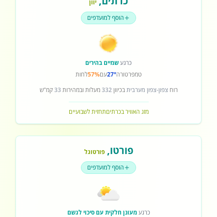
כרתים
,
יוון
הוסף למועדפים
כרגע
שמיים בהירים
טמפרטורה
27°
עם
57%
לחות
רוח
צפון-צפון מערבית
בכיוון
332
מעלות ובמהירות
33
קמ"ש
מזג האוויר בכרתים
תחזית לשבועיים
פורטו
,
פורטוגל
הוסף למועדפים
כרגע
מעונן חלקית עם סיכוי לגשם