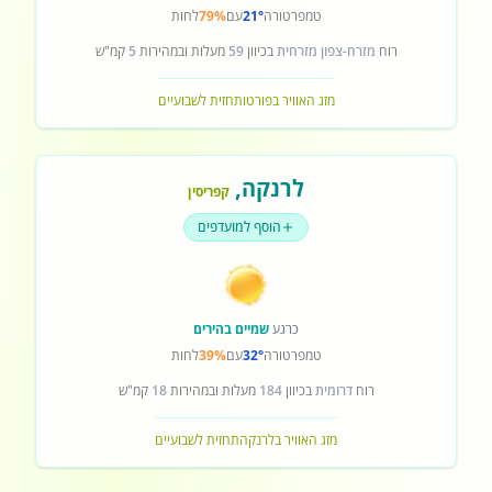
טמפרטורה
21°
עם
79%
לחות
רוח
מזרח-צפון מזרחית
בכיוון
59
מעלות ובמהירות
5
קמ"ש
מזג האוויר בפורטו
תחזית לשבועיים
לרנקה
,
קפריסין
הוסף למועדפים
כרגע
שמיים בהירים
טמפרטורה
32°
עם
39%
לחות
רוח
דרומית
בכיוון
184
מעלות ובמהירות
18
קמ"ש
מזג האוויר בלרנקה
תחזית לשבועיים