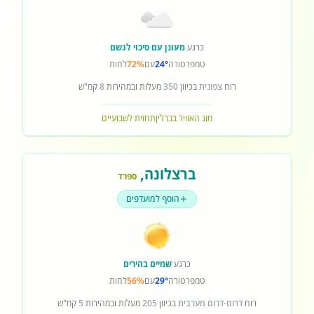
כרגע
מעונן עם סיכוי לגשם
טמפרטורה
24°
עם
72%
לחות
רוח
צפונית
בכיוון
350
מעלות ובמהירות
8
קמ"ש
מזג האוויר בברלין
תחזית לשבועיים
ברצלונה
,
ספרד
הוסף למועדפים
כרגע
שמיים בהירים
טמפרטורה
29°
עם
56%
לחות
רוח
דרום-דרום מערבית
בכיוון
205
מעלות ובמהירות
5
קמ"ש