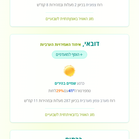
רוח
צפונית
בכיוון
2
מעלות ובמהירות
8
קמ"ש
מזג האוויר באומן
תחזית לשבועיים
דובאי
,
איחוד האמירויות הערביות
הוסף למועדפים
כרגע
שמיים בהירים
טמפרטורה
41°
עם
29%
לחות
רוח
מערב-צפון מערבית
בכיוון
287
מעלות ובמהירות
11
קמ"ש
מזג האוויר בדובאי
תחזית לשבועיים