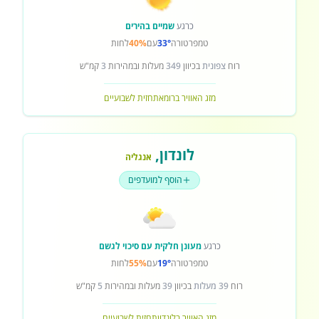
כרגע
שמיים בהירים
טמפרטורה
33°
עם
40%
לחות
רוח
צפונית
בכיוון
349
מעלות ובמהירות
3
קמ"ש
מזג האוויר ברומא
תחזית לשבועיים
לונדון
,
אנגליה
הוסף למועדפים
כרגע
מעונן חלקית עם סיכוי לגשם
טמפרטורה
19°
עם
55%
לחות
רוח
39 מעלות
בכיוון
39
מעלות ובמהירות
5
קמ"ש
מזג האוויר בלונדון
תחזית לשבועיים