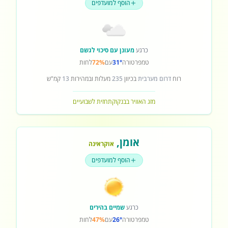
הוסף למועדפים
כרגע
מעונן עם סיכוי לגשם
טמפרטורה
31°
עם
72%
לחות
רוח
דרום מערבית
בכיוון
235
מעלות ובמהירות
13
קמ"ש
מזג האוויר בבנקוק
תחזית לשבועיים
אומן
,
אוקראינה
הוסף למועדפים
כרגע
שמיים בהירים
טמפרטורה
26°
עם
47%
לחות