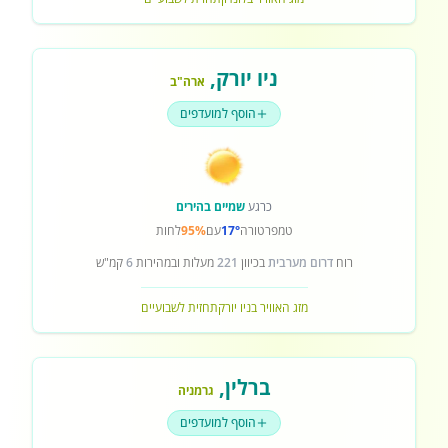
ניו יורק
,
ארה"ב
הוסף למועדפים
כרגע
שמיים בהירים
טמפרטורה
17°
עם
95%
לחות
רוח
דרום מערבית
בכיוון
221
מעלות ובמהירות
6
קמ"ש
מזג האוויר בניו יורק
תחזית לשבועיים
ברלין
,
גרמניה
הוסף למועדפים