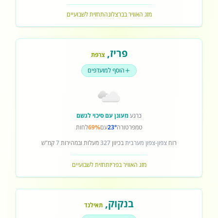
מזג האוויר בברצלונה
תחזית לשבועיים
פריז
,
צרפת
הוסף למועדפים
כרגע
מעונן עם סיכוי לגשם
טמפרטורה
23°
עם
69%
לחות
רוח
צפון-צפון מערבית
בכיוון
327
מעלות ובמהירות
7
קמ"ש
מזג האוויר בפריז
תחזית לשבועיים
בנקוק
,
תאילנד