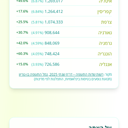
איטליה
1,269,017
+49.6%
(6.87%)
קפריסין
1,264,412
+17.6%
(6.84%)
צרפת
1,074,333
+25.5%
(5.81%)
גאורגיה
908,644
+30.7%
(4.91%)
גרמניה
848,069
+42.0%
(4.59%)
הונגריה
748,424
+60.3%
(4.05%)
אנגליה
726,586
+15.0%
(3.93%)
מקור:
רשות שדות התעופה – דו"ח שנתי 2025, נמל התעופה בן-גוריון
(תנועת נוסעים בטיסות בינלאומיות, התפלגות לפי מדינות)