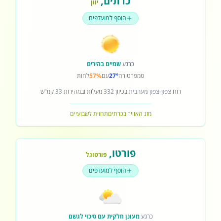
כרתים
,
יוון
הוסף למועדפים
כרגע
שמיים בהירים
טמפרטורה
27°
עם
57%
לחות
רוח
צפון-צפון מערבית
בכיוון
332
מעלות ובמהירות
33
קמ"ש
מזג האוויר בכרתים
תחזית לשבועיים
פורטו
,
פורטוגל
הוסף למועדפים
כרגע
מעונן חלקית עם סיכוי לגשם