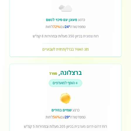
כרגע
מעונן עם סיכוי לגשם
טמפרטורה
24°
עם
72%
לחות
רוח
צפונית
בכיוון
350
מעלות ובמהירות
8
קמ"ש
מזג האוויר בברלין
תחזית לשבועיים
ברצלונה
,
ספרד
הוסף למועדפים
כרגע
שמיים בהירים
טמפרטורה
29°
עם
56%
לחות
רוח
דרום-דרום מערבית
בכיוון
205
מעלות ובמהירות
5
קמ"ש