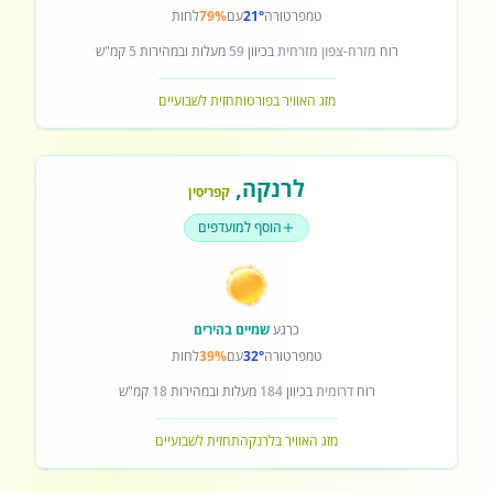
טמפרטורה
21°
עם
79%
לחות
רוח
מזרח-צפון מזרחית
בכיוון
59
מעלות ובמהירות
5
קמ"ש
מזג האוויר בפורטו
תחזית לשבועיים
לרנקה
,
קפריסין
הוסף למועדפים
כרגע
שמיים בהירים
טמפרטורה
32°
עם
39%
לחות
רוח
דרומית
בכיוון
184
מעלות ובמהירות
18
קמ"ש
מזג האוויר בלרנקה
תחזית לשבועיים