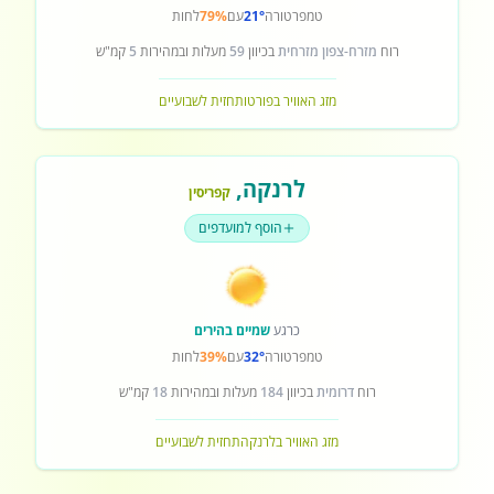
טמפרטורה
21°
עם
79%
לחות
רוח
מזרח-צפון מזרחית
בכיוון
59
מעלות ובמהירות
5
קמ"ש
מזג האוויר בפורטו
תחזית לשבועיים
לרנקה
,
קפריסין
הוסף למועדפים
כרגע
שמיים בהירים
טמפרטורה
32°
עם
39%
לחות
רוח
דרומית
בכיוון
184
מעלות ובמהירות
18
קמ"ש
מזג האוויר בלרנקה
תחזית לשבועיים