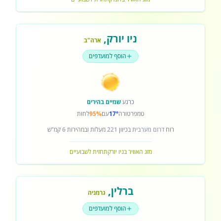
ניו יורק
,
ארה"ב
הוסף למועדפים
כרגע
שמיים בהירים
טמפרטורה
17°
עם
95%
לחות
רוח
דרום מערבית
בכיוון
221
מעלות ובמהירות
6
קמ"ש
מזג האוויר בניו יורק
תחזית לשבועיים
ברלין
,
גרמניה
הוסף למועדפים