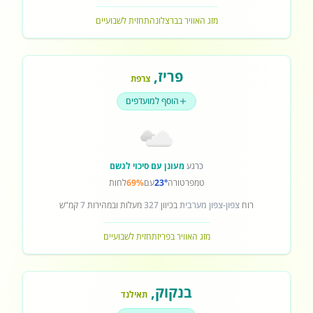
מזג האוויר בברצלונה
תחזית לשבועיים
פריז
,
צרפת
הוסף למועדפים
כרגע
מעונן עם סיכוי לגשם
טמפרטורה
23°
עם
69%
לחות
רוח
צפון-צפון מערבית
בכיוון
327
מעלות ובמהירות
7
קמ"ש
מזג האוויר בפריז
תחזית לשבועיים
בנקוק
,
תאילנד