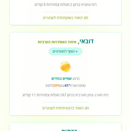
רוח
צפונית
בכיוון
2
מעלות ובמהירות
8
קמ"ש
מזג האוויר באומן
תחזית לשבועיים
דובאי
,
איחוד האמירויות הערביות
הוסף למועדפים
כרגע
שמיים בהירים
טמפרטורה
41°
עם
29%
לחות
רוח
מערב-צפון מערבית
בכיוון
287
מעלות ובמהירות
11
קמ"ש
מזג האוויר בדובאי
תחזית לשבועיים