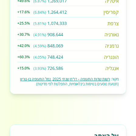
איטליה
1,269,017
+49.6%
(6.87%)
קפריסין
1,264,412
+17.6%
(6.84%)
צרפת
1,074,333
+25.5%
(5.81%)
גאורגיה
908,644
+30.7%
(4.91%)
גרמניה
848,069
+42.0%
(4.59%)
הונגריה
748,424
+60.3%
(4.05%)
אנגליה
726,586
+15.0%
(3.93%)
מקור:
רשות שדות התעופה – דו"ח שנתי 2025, נמל התעופה בן-גוריון
(תנועת נוסעים בטיסות בינלאומיות, התפלגות לפי מדינות)