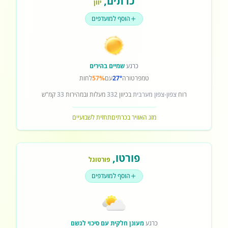
כרתים
,
יוון
הוסף למועדפים
כרגע
שמיים בהירים
טמפרטורה
27°
עם
57%
לחות
רוח
צפון-צפון מערבית
בכיוון
332
מעלות ובמהירות
33
קמ"ש
מזג האוויר בכרתים
תחזית לשבועיים
פורטו
,
פורטוגל
הוסף למועדפים
כרגע
מעונן חלקית עם סיכוי לגשם