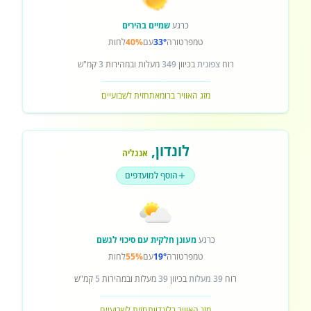
כרגע
שמיים בהירים
טמפרטורה
33°
עם
40%
לחות
רוח
צפונית
בכיוון
349
מעלות ובמהירות
3
קמ"ש
מזג האוויר ברומא
תחזית לשבועיים
לונדון
,
אנגליה
הוסף למועדפים
כרגע
מעונן חלקית עם סיכוי לגשם
טמפרטורה
19°
עם
55%
לחות
רוח
39 מעלות
בכיוון
39
מעלות ובמהירות
5
קמ"ש
מזג האוויר בלונדון
תחזית לשבועיים