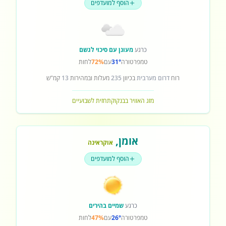
הוסף למועדפים
כרגע
מעונן עם סיכוי לגשם
טמפרטורה
31°
עם
72%
לחות
רוח
דרום מערבית
בכיוון
235
מעלות ובמהירות
13
קמ"ש
מזג האוויר בבנקוק
תחזית לשבועיים
אומן
,
אוקראינה
הוסף למועדפים
כרגע
שמיים בהירים
טמפרטורה
26°
עם
47%
לחות