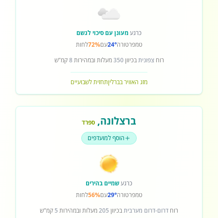
כרגע
מעונן עם סיכוי לגשם
טמפרטורה
24°
עם
72%
לחות
רוח
צפונית
בכיוון
350
מעלות ובמהירות
8
קמ"ש
מזג האוויר בברלין
תחזית לשבועיים
ברצלונה
,
ספרד
הוסף למועדפים
כרגע
שמיים בהירים
טמפרטורה
29°
עם
56%
לחות
רוח
דרום-דרום מערבית
בכיוון
205
מעלות ובמהירות
5
קמ"ש